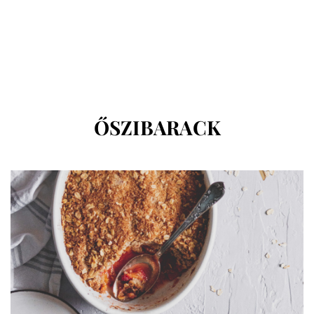
CÍMKE
:
ŐSZIBARACK