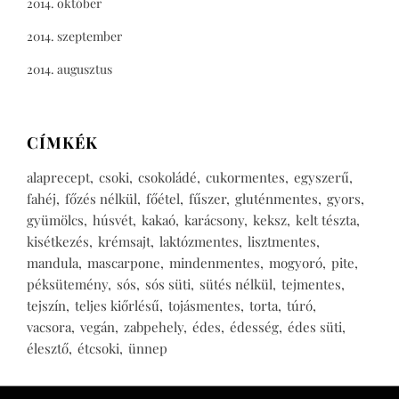
2014. október
2014. szeptember
2014. augusztus
CÍMKÉK
alaprecept
csoki
csokoládé
cukormentes
egyszerű
fahéj
főzés nélkül
főétel
fűszer
gluténmentes
gyors
gyümölcs
húsvét
kakaó
karácsony
keksz
kelt tészta
kisétkezés
krémsajt
laktózmentes
lisztmentes
mandula
mascarpone
mindenmentes
mogyoró
pite
péksütemény
sós
sós süti
sütés nélkül
tejmentes
tejszín
teljes kiőrlésű
tojásmentes
torta
túró
vacsora
vegán
zabpehely
édes
édesség
édes süti
élesztő
étcsoki
ünnep