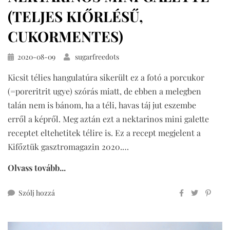
(TELJES KIŐRLÉSŰ,
CUKORMENTES)
Közzétéve
2020-08-09
sugarfreedots
Kicsit télies hangulatúra sikerült ez a fotó a porcukor
(=poreritrit ugye) szórás miatt, de ebben a melegben
talán nem is bánom, ha a téli, havas táj jut eszembe
erről a képről. Meg aztán ezt a nektarinos mini galette
receptet eltehetitek télire is. Ez a recept megjelent a
Kifőztük gasztromagazin 2020.…
Olvass tovább...
ehhez
Szólj hozzá
nektarinos
mini
galette