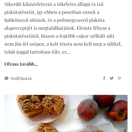
Sikerült kikísérletezni a tökéletes állagú és ízű
piskótatésztát, így ebben a posztban ennek a
habkönnyű sütinek, és a pofonegyszerű piskóta
alapreceptjét is megtalálhatjátok. Eleinte féltem a
piskótatésztától, hiszen a legtöbb cukor nélküli süti
nem jön fel szépen, a kelt tészta nem kell meg a xilittel,
tehát joggal tartottam tőle, ez…
Olvass tovább...
ehhez
Szólj hozzá
habkönnyű
barackos
túrós
szelet
cukormentesen