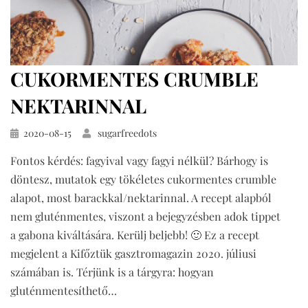
CUKORMENTES CRUMBLE
NEKTARINNAL
Közzétéve
2020-08-15
sugarfreedots
Fontos kérdés: fagyival vagy fagyi nélkül? Bárhogy is
döntesz, mutatok egy tökéletes cukormentes crumble
alapot, most barackkal/nektarinnal. A recept alapból
nem gluténmentes, viszont a bejegyzésben adok tippet
a gabona kiváltására. Kerülj beljebb! 🙂 Ez a recept
megjelent a Kifőztük gasztromagazin 2020. júliusi
számában is. Térjünk is a tárgyra: hogyan
gluténmentesíthető…