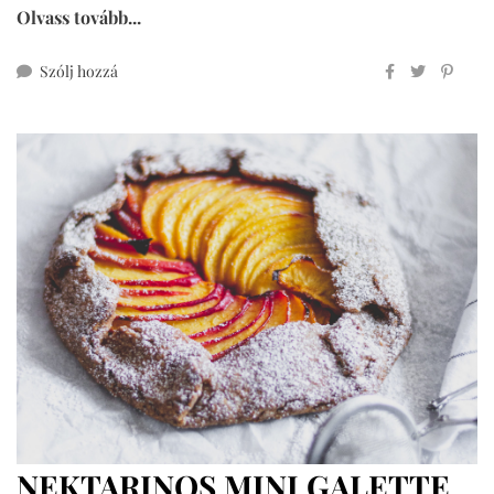
Olvass tovább...
ehhez
Szólj hozzá
cukormentes
crumble
nektarinnal
NEKTARINOS MINI GALETTE