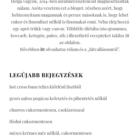
Helga vagyok, 2014-ben inzulinrezisztenciát diagnosztizáltak
nálam. Azóta vezetem ezt a blogot, részben azért, hogy
bebizonyítsam magamnak és persze másoknak is, hogy lehet
cukor és finomliszt nélkül is finomakat enni. Néha elég hozzá
egy apró trükk vagy csavar. Többféle diétába (160 grammos,
lowcarb, ketogén, paleo, stb.) illeszthető recepteket találsz itt
az oldalon.
Bővebben
itt
olvashatsz rólam és a „hitvallásomról”.
LEGÚJABB BEJEGYZÉSEK
hot cross buns teljes kiőrlésű lisztből
gyors sajtos pogácsa kelesztés és pihentetés nélkül
churros cukormentesen, csokiszósszal
flódni cukormentesen
mézes krémes méz nélkül, cukormentesen