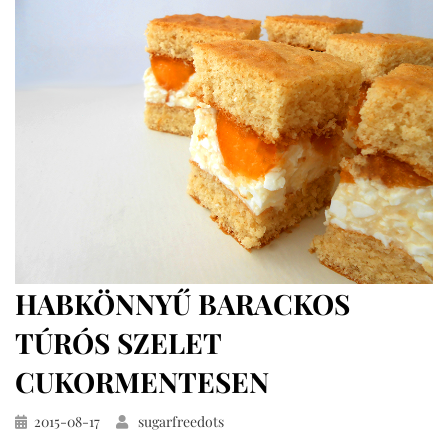
(teljes
kiőrlésű,
cukormentes)
HABKÖNNYŰ BARACKOS
TÚRÓS SZELET
CUKORMENTESEN
Közzétéve
2015-08-17
sugarfreedots