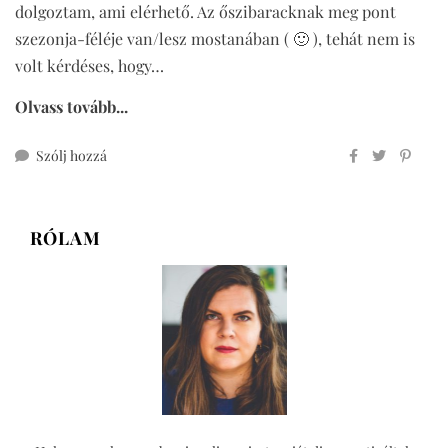
dolgoztam, ami elérhető. Az őszibaracknak meg pont
szezonja-féléje van/lesz mostanában ( 🙂 ), tehát nem is
volt kérdéses, hogy…
Olvass tovább...
ehhez
Szólj hozzá
cukormentes
teljes
kiőrlésű
RÓLAM
morzsás
barackos
lepény