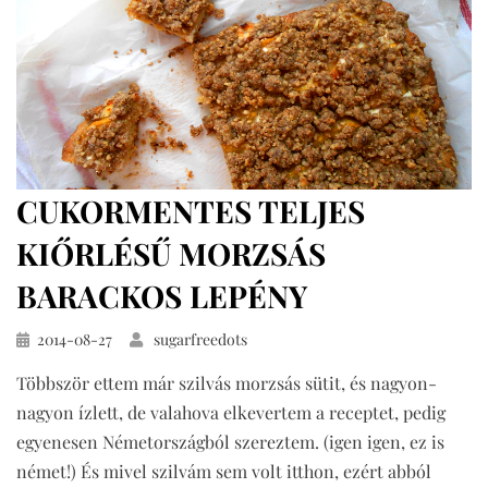
CUKORMENTES TELJES
KIŐRLÉSŰ MORZSÁS
BARACKOS LEPÉNY
Közzétéve
2014-08-27
sugarfreedots
Többször ettem már szilvás morzsás sütit, és nagyon-
nagyon ízlett, de valahova elkevertem a receptet, pedig
egyenesen Németországból szereztem. (igen igen, ez is
német!) És mivel szilvám sem volt itthon, ezért abból