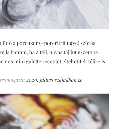
 a fotó a porcukor (=poreritrit ugye) szórás
 is bánom, ha a téli, havas táj jut eszembe
rinos mini galette receptet eltehetitek télire is.
ztromagazin
2020. júliusi számában is.