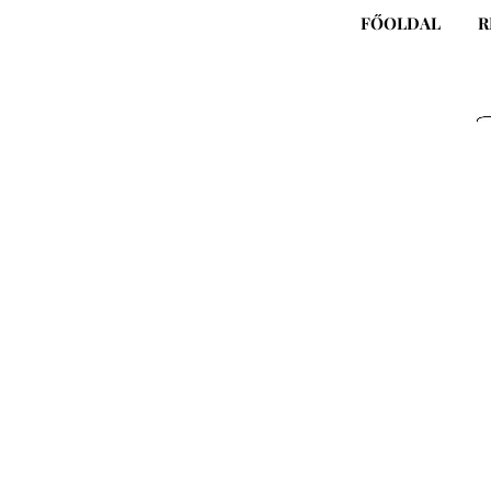
Skip
FŐOLDAL
R
to
content