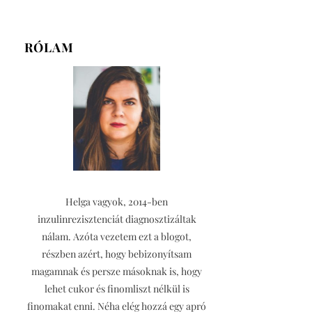
RÓLAM
Helga vagyok, 2014-ben
inzulinrezisztenciát diagnosztizáltak
nálam. Azóta vezetem ezt a blogot,
részben azért, hogy bebizonyítsam
magamnak és persze másoknak is, hogy
lehet cukor és finomliszt nélkül is
finomakat enni. Néha elég hozzá egy apró