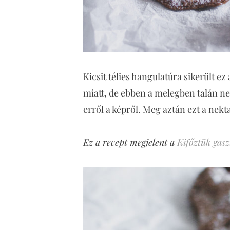
Kicsit télies hangulatúra sikerült ez
miatt, de ebben a melegben talán nem
erről a képről. Meg aztán ezt a nekta
Ez a recept megjelent a
Kifőztük gas