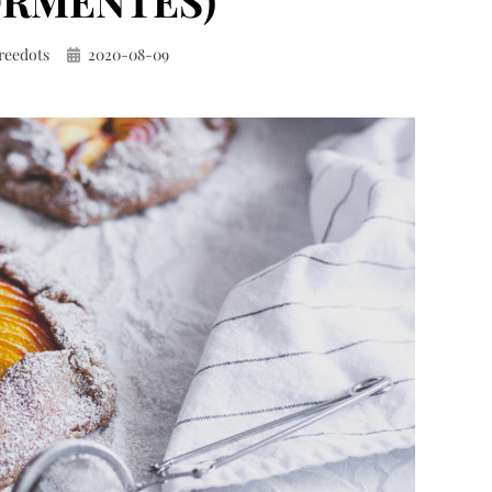
RMENTES)
Közzétéve
reedots
2020-08-09