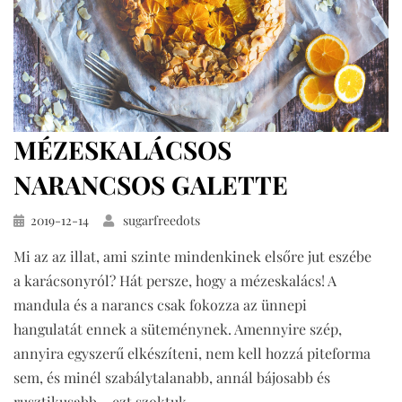
MÉZESKALÁCSOS
NARANCSOS GALETTE
Közzétéve
2019-12-14
sugarfreedots
Mi az az illat, ami szinte mindenkinek elsőre jut eszébe
a karácsonyról? Hát persze, hogy a mézeskalács! A
mandula és a narancs csak fokozza az ünnepi
hangulatát ennek a süteménynek. Amennyire szép,
annyira egyszerű elkészíteni, nem kell hozzá piteforma
sem, és minél szabálytalanabb, annál bájosabb és
rusztikusabb – ezt szoktuk…