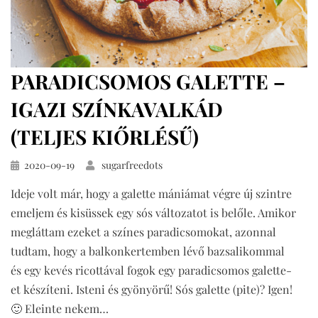
PARADICSOMOS GALETTE –
IGAZI SZÍNKAVALKÁD
(TELJES KIŐRLÉSŰ)
Közzétéve
2020-09-19
sugarfreedots
Ideje volt már, hogy a galette mániámat végre új szintre
emeljem és kisüssek egy sós változatot is belőle. Amikor
megláttam ezeket a színes paradicsomokat, azonnal
tudtam, hogy a balkonkertemben lévő bazsalikommal
és egy kevés ricottával fogok egy paradicsomos galette-
et készíteni. Isteni és gyönyörű! Sós galette (pite)? Igen!
🙂 Eleinte nekem…