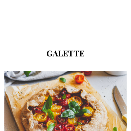
CÍMKE
:
GALETTE