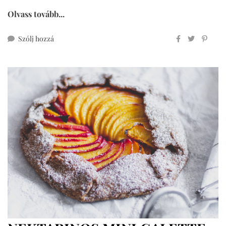
Olvass tovább...
ehhez
Szólj hozzá
paradicsomos
galette
–
igazi
színkavalkád
(teljes
kiőrlésű)