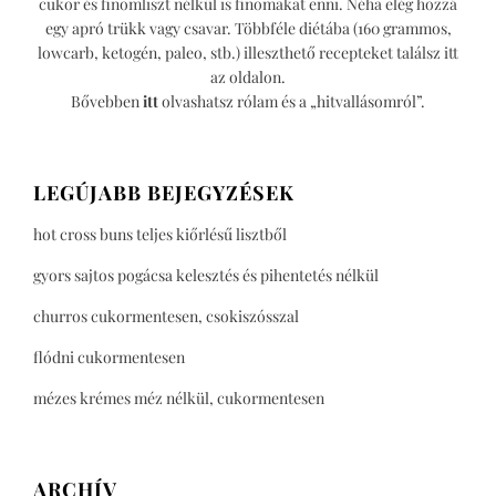
cukor és finomliszt nélkül is finomakat enni. Néha elég hozzá
egy apró trükk vagy csavar. Többféle diétába (160 grammos,
lowcarb, ketogén, paleo, stb.) illeszthető recepteket találsz itt
az oldalon.
Bővebben
itt
olvashatsz rólam és a „hitvallásomról”.
LEGÚJABB BEJEGYZÉSEK
hot cross buns teljes kiőrlésű lisztből
gyors sajtos pogácsa kelesztés és pihentetés nélkül
churros cukormentesen, csokiszósszal
flódni cukormentesen
mézes krémes méz nélkül, cukormentesen
ARCHÍV