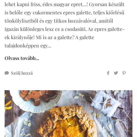
lehet kapni friss, édes magyar epret…! Gyorsan készült
is belőle egy cukormentes epres galette, teljes kiőrlésű
tönkölylisztből és egy titkos hozzávalóval, amitől
igazán különleges lesz ez a csodasüti. Az epres galette-
ek királynője! Mi is az a galette? A galette
tulajdonképpen egy…
Olvass tovább...
ehhez
Szólj hozzá
cukormentes
epres
galette
(teljes
kiőrlésű)