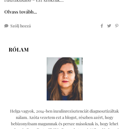
Olvass tovább...
ehhez
Szólj hozzá
mézeskalácsos
narancsos
galette
RÓLAM
Helga vagyok, 2014-ben inzulinrezisztenciát diagnosztizáltak
nálam. Azóta vezetem ezt a blogot, részben azért, hogy
bebizonyítsam magamnak és persze másoknak is, hogy lehet