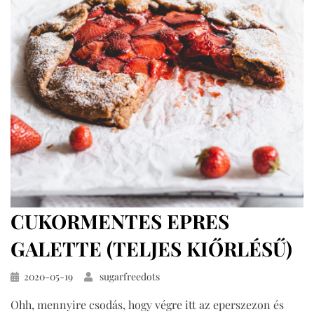
galette
(teljes
kiőrlésű,
cukormentes)
CUKORMENTES EPRES
GALETTE (TELJES KIŐRLÉSŰ)
Közzétéve
2020-05-19
sugarfreedots
Ohh, mennyire csodás, hogy végre itt az eperszezon és