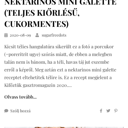
NEKTARINOS MINI GALETTE
(TELJES KIŐRLÉSŰ,
CUKORMENTES)
Közzétéve
2020-08-09
sugarfreedots
Kicsit télies hangulatúra sikerült ez a fotó a porcukor
(=poreritrit ugye) szórás miatt, de ebben a melegben
talán nem is bánom, ha a téli, havas táj jut eszembe
erről a képről. Meg aztán ezt a nektarinos mini galette
receptet eltehetitek télire is. Ez a recept megjelent a
Kifőztük gasztromagazin 2020.…
Olvass tovább...
ehhez
Szólj hozzá
nektarinos
mini