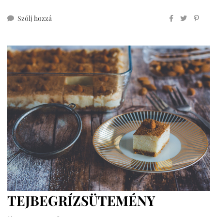
ehhez
Szólj hozzá
1
perces
zabtej
házilag
(mindenmentes,
vegán)
TEJBEGRÍZSÜTEMÉNY