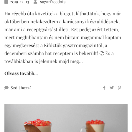
Közzétéve
2019-12-13
sugarfreedots
Ha régebb óta követitek a blogot, láthattátok, hogy már
októberben nekikezdtem a karácsonyi készülődésnek,
már ami a receptgyártást illeti. Ezt pedig azért tettem,
mert meghibbantam és nem bírtam magammal kaptam
egy megkeresést a Kifőztük gasztromagazintól, a
decemberi számba hat receptem is bekerült! 🙂 És a
továbbiakban is jelennek majd meg…
Olvass tovább...
ehhez
Szólj hozzá
tejbegrízsütemény