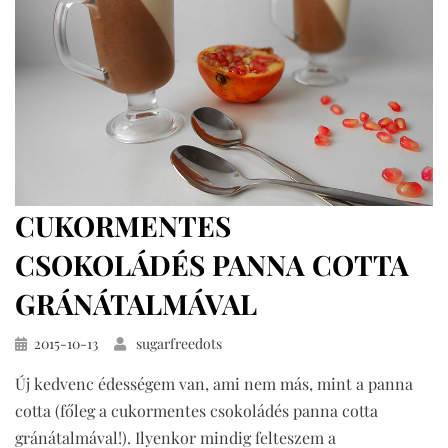
CUKORMENTES
CSOKOLÁDÉS PANNA COTTA
GRÁNÁTALMÁVAL
Közzétéve
2015-10-13
sugarfreedots
Új kedvenc édességem van, ami nem más, mint a panna
cotta (főleg a cukormentes csokoládés panna cotta
gránátalmával!). Ilyenkor mindig felteszem a