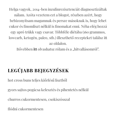
Helga vagyok, 2014-ben inzulinrezisztenciát diagnosztizáltak
nálam. Azóta vezetem ezt a blogot, részben azért, hogy
bebizonyítsam magamnak és persze másoknak is, hogy lehet
cukor és finomliszt nélkül is finomakat enni. Néha elég hozzá
egy apró trükk vagy csavar. Többféle diétába (160 grammos,
lowcarb, ketogén, paleo, stb.) illeszthető recepteket találsz itt
az oldalon.
Bővebben
itt
olvashatsz rólam és a „hitvallásomról”.
LEGÚJABB BEJEGYZÉSEK
hot cross buns teljes kiőrlésű lisztből
gyors sajtos pogácsa kelesztés és pihentetés nélkül
churros cukormentesen, csokiszósszal
flódni cukormentesen