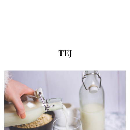
CÍMKE
:
TEJ