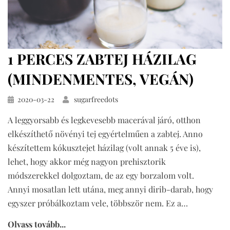
1 PERCES ZABTEJ HÁZILAG
(MINDENMENTES, VEGÁN)
Közzétéve
2020-03-22
sugarfreedots
A leggyorsabb és legkevesebb macerával járó, otthon
elkészíthető növényi tej egyértelműen a zabtej. Anno
készítettem kókusztejet házilag (volt annak 5 éve is),
lehet, hogy akkor még nagyon prehisztorik
módszerekkel dolgoztam, de az egy borzalom volt.
Annyi mosatlan lett utána, meg annyi dirib-darab, hogy
egyszer próbálkoztam vele, többször nem. Ez a…
Olvass tovább...