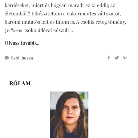
kérdéseket, miért és hogyan maradt ez ki eddig az
életemből?! Elkészítettem a cukormentes változatot,
baromi mutatós lett és finom is. A csokis réteg tömény,
70 %-os csokoládéval készült,…
Olvass tovább...
ehhez
Szólj hozzá
cukormentes
csokoládés
panna
RÓLAM
cotta
gránátalmával