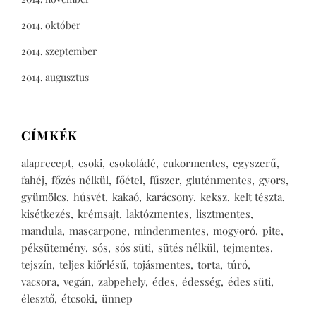
2014. október
2014. szeptember
2014. augusztus
CÍMKÉK
alaprecept
csoki
csokoládé
cukormentes
egyszerű
fahéj
főzés nélkül
főétel
fűszer
gluténmentes
gyors
gyümölcs
húsvét
kakaó
karácsony
keksz
kelt tészta
kisétkezés
krémsajt
laktózmentes
lisztmentes
mandula
mascarpone
mindenmentes
mogyoró
pite
péksütemény
sós
sós süti
sütés nélkül
tejmentes
tejszín
teljes kiőrlésű
tojásmentes
torta
túró
vacsora
vegán
zabpehely
édes
édesség
édes süti
élesztő
étcsoki
ünnep