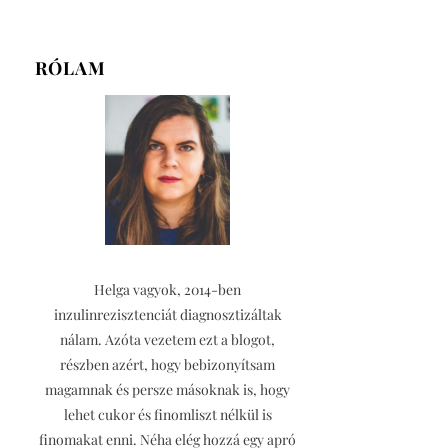
RÓLAM
Helga vagyok, 2014-ben
inzulinrezisztenciát diagnosztizáltak
nálam. Azóta vezetem ezt a blogot,
részben azért, hogy bebizonyítsam
magamnak és persze másoknak is, hogy
lehet cukor és finomliszt nélkül is
finomakat enni. Néha elég hozzá egy apró