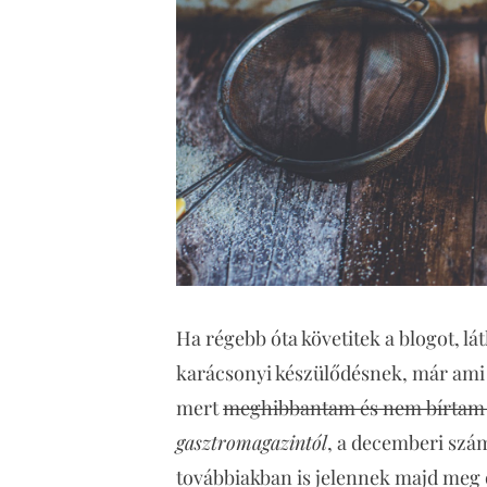
Ha régebb óta követitek a blogot, l
karácsonyi készülődésnek, már ami a 
mert
meghibbantam és nem bírta
gasztromagazintól
, a decemberi szám
továbbiakban is jelennek majd meg 