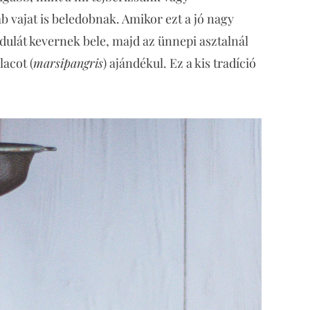
 vajat is beledobnak. Amikor ezt a jó nagy
dulát kevernek bele, majd az ünnepi asztalnál
acot (
marsipangris
) ajándékul. Ez a kis tradíció