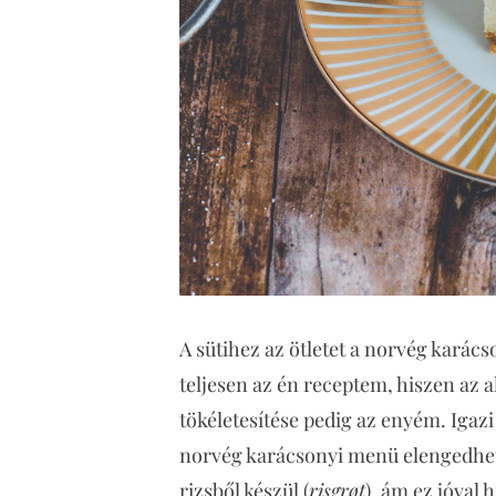
A sütihez az ötletet a norvég karác
teljesen az én receptem, hiszen az a
tökéletesítése pedig az enyém. Igazi
norvég karácsonyi menü elengedhete
rizsből készül (
risgrøt
), ám ez jóval 