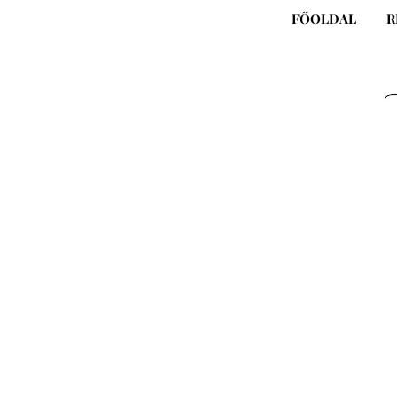
Skip
FŐOLDAL
R
to
content