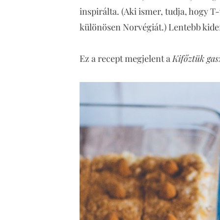
inspirálta. (Aki ismer, tudja, hogy 
különösen Norvégiát.) Lentebb kiderü
Ez a recept megjelent a
Kifőztük ga