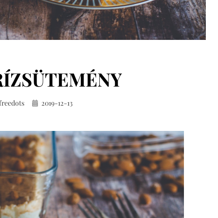
RÍZSÜTEMÉNY
Közzétéve
freedots
2019-12-13