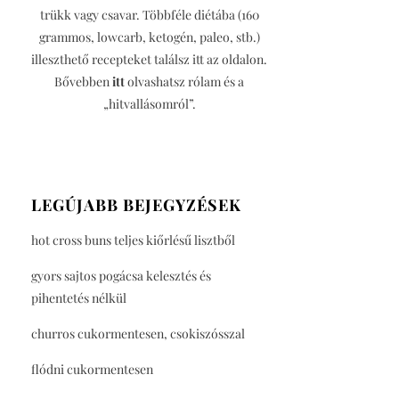
trükk vagy csavar. Többféle diétába (160
grammos, lowcarb, ketogén, paleo, stb.)
illeszthető recepteket találsz itt az oldalon.
Bővebben
itt
olvashatsz rólam és a
„hitvallásomról”.
LEGÚJABB BEJEGYZÉSEK
hot cross buns teljes kiőrlésű lisztből
gyors sajtos pogácsa kelesztés és
pihentetés nélkül
churros cukormentesen, csokiszósszal
flódni cukormentesen