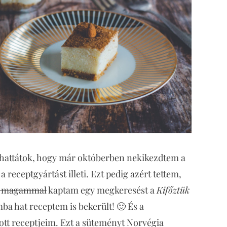
áthattátok, hogy már októberben nekikezdtem a
receptgyártást illeti. Ezt pedig azért tettem,
m magammal
kaptam egy megkeresést a
Kifőztük
ba hat receptem is bekerült! 🙂 És a
ott receptjeim. Ezt a süteményt Norvégia