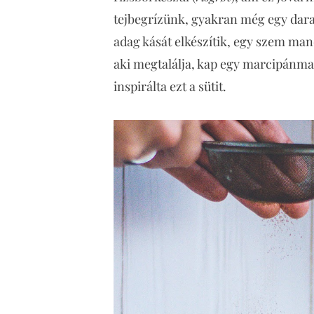
tejbegrízünk, gyakran még egy darab
adag kását elkészítik, egy szem man
aki megtalálja, kap egy marcipánmal
inspirálta ezt a sütit.