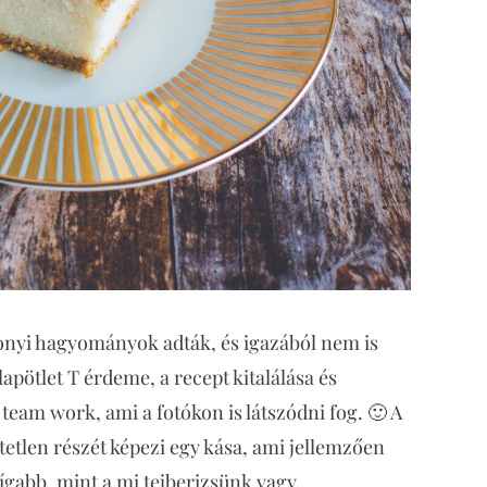
sonyi hagyományok adták, és igazából nem is
lapötlet T érdeme, a recept kitalálása és
 team work, ami a fotókon is látszódni fog. 🙂 A
tlen részét képezi egy kása, ami jellemzően
hígabb, mint a mi tejberizsünk vagy