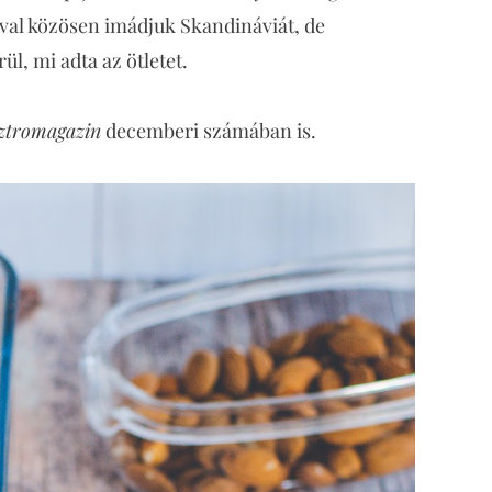
T-val közösen imádjuk Skandináviát, de
l, mi adta az ötletet.
sztromagazin
decemberi számában is.