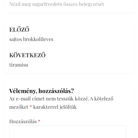
Nézd meg sugarfreedots összes bejegyzését
ELŐZŐ
Bejegyzés
sajtos brokkolileves
navigáció
KÖVETKEZŐ
tiramisu
Vélemény, hozzászólás?
Az e-mail címet nem tesszük közzé.
A kötelező
mezőket
*
karakterrel jelöltük
Hozzászólás
*