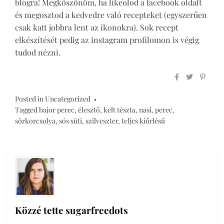
blogra! Megköszönöm, ha likeolod a facebook oldalt
és megosztod a kedvedre való recepteket (egyszerűen
csak katt jobbra lent az ikonokra). Sok recept
elkészítését pedig az instagram profilomon is végig
tudod nézni.
Posted in
Uncategorized
Tagged
bajor perec
,
élesztő
,
kelt tészta
,
nasi
,
perec
,
sörkorcsolya
,
sós süti
,
szilveszter
,
teljes kiőrlésű
Közzé tette
sugarfreedots