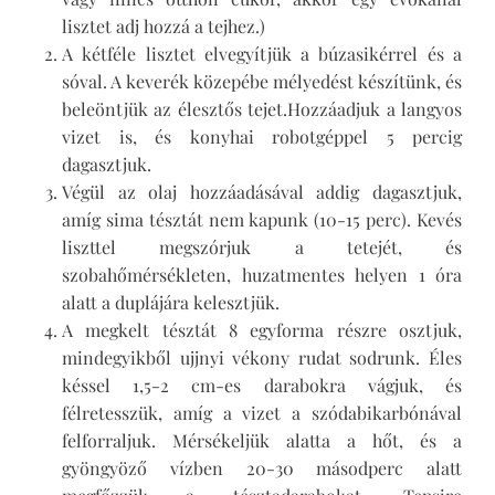
lisztet adj hozzá a tejhez.)
A kétféle lisztet elvegyítjük a búzasikérrel és a
sóval. A keverék közepébe mélyedést készítünk, és
beleöntjük az élesztős tejet.Hozzáadjuk a langyos
vizet is, és konyhai robotgéppel 5 percig
dagasztjuk.
Végül az olaj hozzáadásával addig dagasztjuk,
amíg sima tésztát nem kapunk (10-15 perc). Kevés
liszttel megszórjuk a tetejét, és
szobahőmérsékleten, huzatmentes helyen 1 óra
alatt a duplájára kelesztjük.
A megkelt tésztát 8 egyforma részre osztjuk,
mindegyikből ujjnyi vékony rudat sodrunk. Éles
késsel 1,5-2 cm-es darabokra vágjuk, és
félretesszük, amíg a vizet a szódabikarbónával
felforraljuk. Mérsékeljük alatta a hőt, és a
gyöngyöző vízben 20-30 másodperc alatt