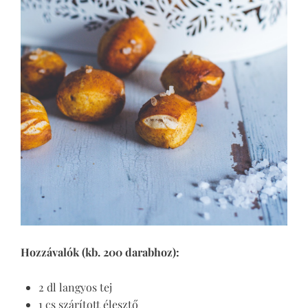
Hozzávalók (kb. 200 darabhoz):
2 dl langyos tej
1 cs szárított élesztő