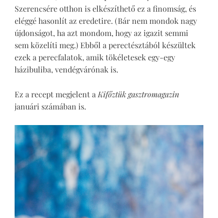
Szerencsére otthon is elkészíthető ez a finomság, és
eléggé hasonlít az eredetire. (Bár nem mondok nagy
újdonságot, ha azt mondom, hogy az igazit semmi
sem közelíti meg.) Ebből a perectésztából készültek
ezek a perecfalatok, amik tökéletesek egy-egy
házibuliba, vendégvárónak is.
Ez a recept megjelent a
Kifőztük gasztromagazin
januári számában is.