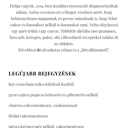
Helga vagyok, 2014-ben inzulinrezisztenciát diagnosztizáltak
nálam. Azóta vezetem ezt a blogot, részben azért, hogy
bebizonyítsam magamnak és persze másoknak is, hogy lehet
cukor és finomliszt nélkül is finomakat enni. Néha elég hozzá
egy apró trükk vagy csavar. Többféle diétába (160 grammos,
lowcarb, ketogén, paleo, stb.) illeszthető recepteket találsz itt
az oldalon.
Bővebben
itt
olvashatsz rólam és a „hitvallásomról”.
LEGÚJABB BEJEGYZÉSEK
hot cross buns teljes kiőrlésű lisztből
gyors sajtos pogácsa kelesztés és pihentetés nélkül
churros cukormentesen, csokiszósszal
flódni cukormentesen
mézes krémes méz nélkül, cukormentesen