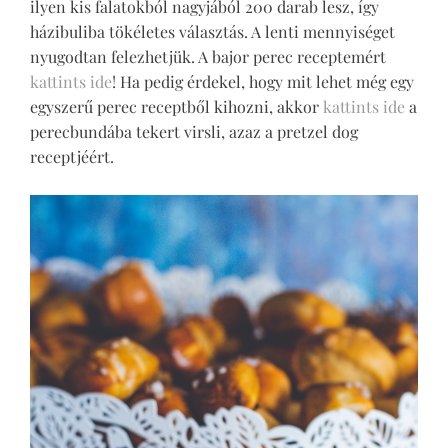
ilyen kis falatokból nagyjából 200 darab lesz, így
házibuliba tökéletes választás. A lenti mennyiséget
nyugodtan felezhetjük. A bajor perec receptemért
kattints ide
! Ha pedig érdekel, hogy mit lehet még egy
egyszerű perec receptből kihozni, akkor
kattints ide
a
perecbundába tekert virsli, azaz a pretzel dog
receptjéért.