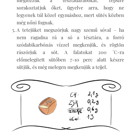
megfőzzük a tésztadarabokat. Tepsire
sorakoztatjuk őket, ügyelve arra, hogy ne
legyenek túl közel egymáshoz, mert sütés közben
még nőni fognak.
A tetejüket megszórjuk nagy szemű sóval – ha
nem ragadna rá a só a tésztára, a forró
szódabikarbónás vízzel megkenjük, és rögtön
rászórjuk a sót. A falatokat 200 °C-ra
előmelegített sütőben 7-10 perc alatt készre
sütjük, és még melegen megkenjük a tejjel.