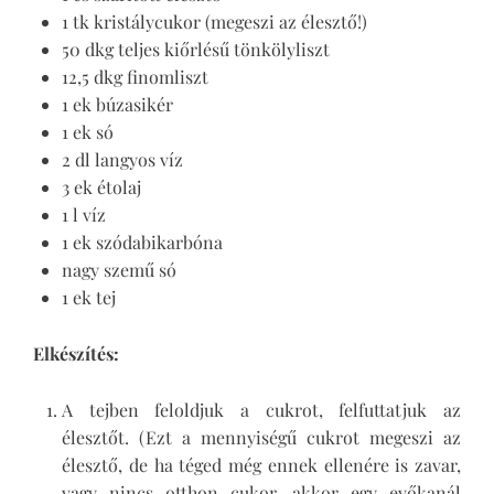
1 tk kristálycukor (megeszi az élesztő!)
50 dkg teljes kiőrlésű tönkölyliszt
12,5 dkg finomliszt
1 ek búzasikér
1 ek só
2 dl langyos víz
3 ek étolaj
1 l víz
1 ek szódabikarbóna
nagy szemű só
1 ek tej
Elkészítés:
A tejben feloldjuk a cukrot, felfuttatjuk az
élesztőt. (Ezt a mennyiségű cukrot megeszi az
élesztő, de ha téged még ennek ellenére is zavar,
vagy nincs otthon cukor, akkor egy evőkanál