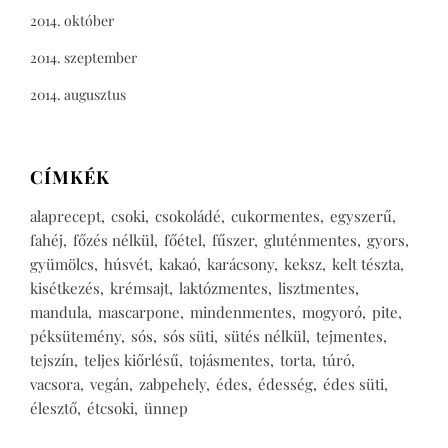
2014. október
2014. szeptember
2014. augusztus
CÍMKÉK
alaprecept
csoki
csokoládé
cukormentes
egyszerű
fahéj
főzés nélkül
főétel
fűszer
gluténmentes
gyors
gyümölcs
húsvét
kakaó
karácsony
keksz
kelt tészta
kisétkezés
krémsajt
laktózmentes
lisztmentes
mandula
mascarpone
mindenmentes
mogyoró
pite
péksütemény
sós
sós süti
sütés nélkül
tejmentes
tejszín
teljes kiőrlésű
tojásmentes
torta
túró
vacsora
vegán
zabpehely
édes
édesség
édes süti
élesztő
étcsoki
ünnep