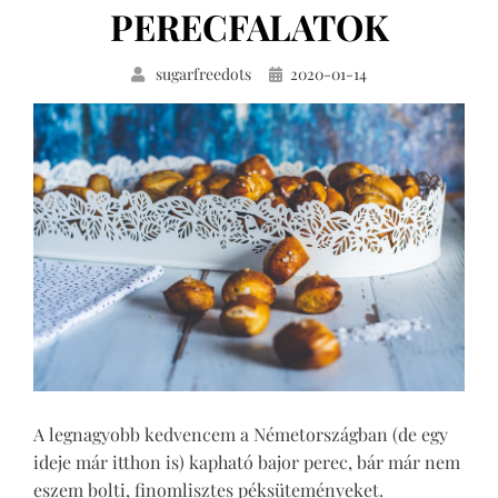
PERECFALATOK
Közzétéve
sugarfreedots
2020-01-14
A legnagyobb kedvencem a Németországban (de egy
ideje már itthon is) kapható bajor perec, bár már nem
eszem bolti, finomlisztes péksüteményeket.