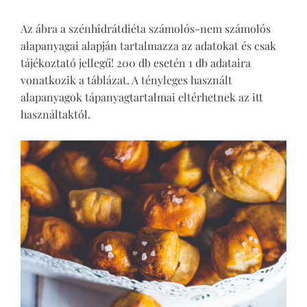
Az ábra a szénhidrátdiéta számolós-nem számolós
alapanyagai alapján tartalmazza az adatokat és csak
tájékoztató jellegű! 200 db esetén 1 db adataira
vonatkozik a táblázat. A tényleges használt
alapanyagok tápanyagtartalmai eltérhetnek az itt
használtaktól.