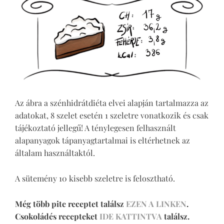
Az ábra a szénhidrátdiéta elvei alapján tartalmazza az
adatokat, 8 szelet esetén 1 szeletre vonatkozik és csak
tájékoztató jellegű! A ténylegesen felhasznált
alapanyagok tápanyagtartalmai is eltérhetnek az
általam használtaktól.
A sütemény 10 kisebb szeletre is felosztható.
Még több pite receptet találsz
EZEN A LINKEN
.
Csokoládés recepteket
IDE KATTINTVA
találsz.