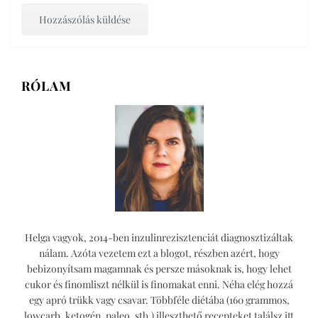
RÓLAM
Helga vagyok, 2014-ben inzulinrezisztenciát diagnosztizáltak
nálam. Azóta vezetem ezt a blogot, részben azért, hogy
bebizonyítsam magamnak és persze másoknak is, hogy lehet
cukor és finomliszt nélkül is finomakat enni. Néha elég hozzá
egy apró trükk vagy csavar. Többféle diétába (160 grammos,
lowcarb, ketogén, paleo, stb.) illeszthető recepteket találsz itt