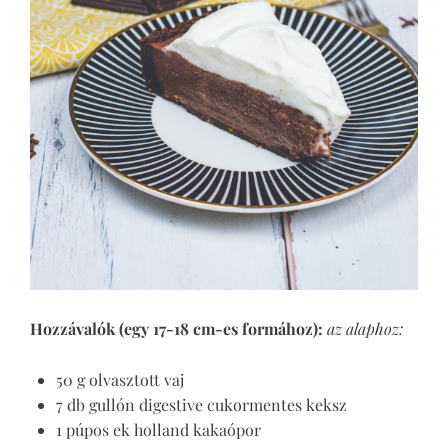
Hozzávalók (egy 17-18 cm-es formához):
az alaphoz:
50 g olvasztott vaj
7 db gullón digestive cukormentes keksz
1 púpos ek holland kakaópor