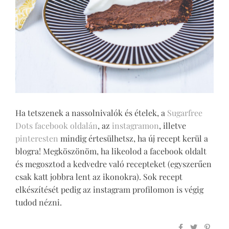
Ha tetszenek a nassolnivalók és ételek, a
Sugarfree
Dots facebook oldalán
, az
instagramon
, illetve
pinteresten
mindig értesülhetsz, ha új recept kerül a
blogra! Megköszönöm, ha likeolod a facebook oldalt
és megosztod a kedvedre való recepteket (egyszerűen
csak katt jobbra lent az ikonokra). Sok recept
elkészítését pedig az instagram profilomon is végig
tudod nézni.