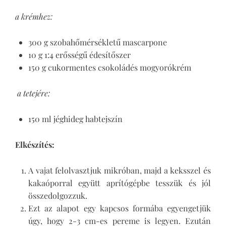
a krémhez:
300 g szobahőmérsékletű mascarpone
10 g 1:4 erősségű édesítőszer
150 g cukormentes csokoládés mogyorókrém
a tetejére:
150 ml jéghideg habtejszín
Elkészítés:
A vajat felolvasztjuk mikróban, majd a keksszel és
kakaóporral együtt aprítógépbe tesszük és jól
összedolgozzuk.
Ezt az alapot egy kapcsos formába egyengetjük
úgy, hogy 2-3 cm-es pereme is legyen. Ezután