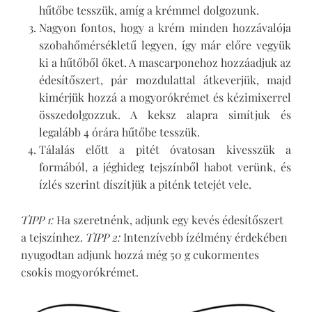
hűtőbe tesszük, amíg a krémmel dolgozunk.
Nagyon fontos, hogy a krém minden hozzávalója
szobahőmérsékletű legyen, így már előre vegyük
ki a hűtőből őket. A mascarponehoz hozzáadjuk az
édesítőszert, pár mozdulattal átkeverjük, majd
kimérjük hozzá a mogyorókrémet és kézimixerrel
összedolgozzuk. A keksz alapra simítjuk és
legalább 4 órára hűtőbe tesszük.
Tálalás előtt a pitét óvatosan kivesszük a
formából, a jéghideg tejszínből habot verünk, és
ízlés szerint díszítjük a piténk tetejét vele.
TIPP 1:
Ha szeretnénk, adjunk egy kevés édesítőszert
a tejszínhez.
TIPP 2:
Intenzívebb ízélmény érdekében
nyugodtan adjunk hozzá még 50 g cukormentes
csokis mogyorókrémet.