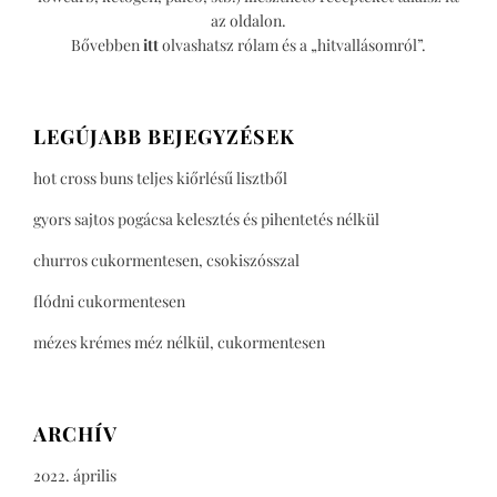
az oldalon.
Bővebben
itt
olvashatsz rólam és a „hitvallásomról”.
LEGÚJABB BEJEGYZÉSEK
hot cross buns teljes kiőrlésű lisztből
gyors sajtos pogácsa kelesztés és pihentetés nélkül
churros cukormentesen, csokiszósszal
flódni cukormentesen
mézes krémes méz nélkül, cukormentesen
ARCHÍV
2022. április