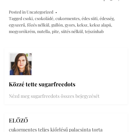
Posted in
Uncategorized
Tagged
csoki
,
csokoládé
,
cukormentes
,
édes süti
,
édesség
,
egyszerű
,
főzés nélkül
,
gullón
,
gyors
,
keksz
,
keksz alapú
,
mogyorókrém
,
nutella
,
pite
,
sütés nélkül
,
tejszínhab
Közzé tette
sugarfreedots
Nézd meg sugarfreedots összes bejegyzését
ELŐZŐ
Bejegyzés
cukormentes teljes kiőrlésű palacsinta torta
navigáció