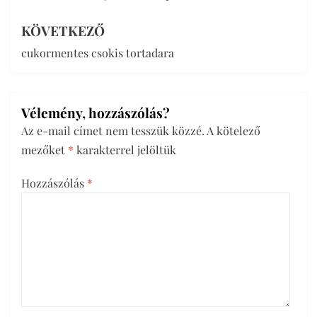
KÖVETKEZŐ
cukormentes csokis tortadara
Vélemény, hozzászólás?
Az e-mail címet nem tesszük közzé.
A kötelező
mezőket
*
karakterrel jelöltük
Hozzászólás
*