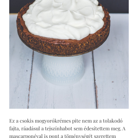
Ez a csokis mogyorókrémes pite nem az a tolakodó
fajta, ráadásul a tejszínhabot sem édesítettem meg. A
mascarponéval is pont a töménységét szerettem