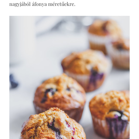
nagyjából áfonya méretűekre.