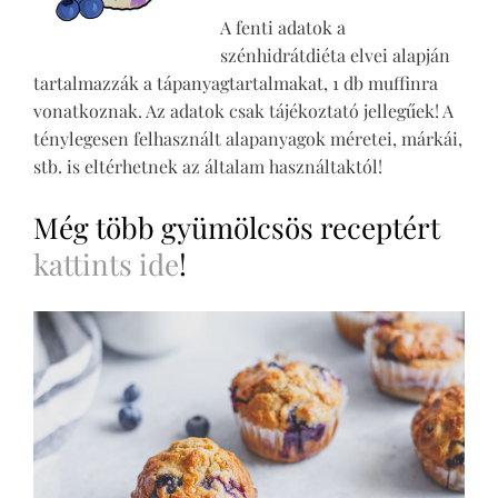
A fenti adatok a
szénhidrátdiéta elvei alapján
tartalmazzák a tápanyagtartalmakat, 1 db muffinra
vonatkoznak. Az adatok csak tájékoztató jellegűek! A
ténylegesen felhasznált alapanyagok méretei, márkái,
stb. is eltérhetnek az általam használtaktól!
Még több gyümölcsös receptért
kattints ide
!