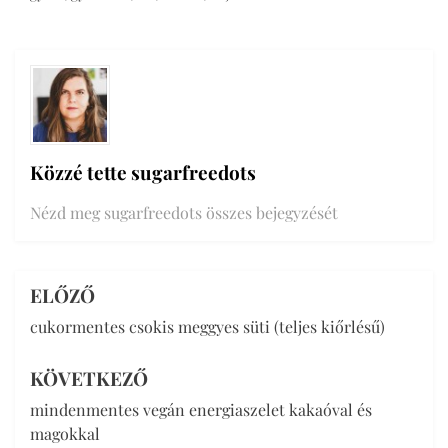
Közzé tette
sugarfreedots
Nézd meg sugarfreedots összes bejegyzését
ELŐZŐ
Bejegyzés
cukormentes csokis meggyes süti (teljes kiőrlésű)
navigáció
KÖVETKEZŐ
mindenmentes vegán energiaszelet kakaóval és
magokkal