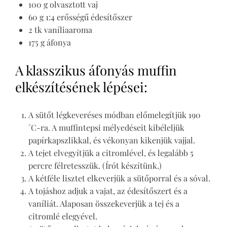
100 g olvasztott vaj
60 g 1:4 erősségű édesítőszer
2 tk vaníliaaroma
175 g áfonya
A klasszikus áfonyás muffin
elkészítésének lépései:
A sütőt légkeveréses módban előmelegítjük 190
°C-ra. A muffintepsi mélyedéseit kibéleljük
papírkapszlikkal, és vékonyan kikenjük vajjal.
A tejet elvegyítjük a citromlével, és legalább 5
percre félretesszük. (Írót készítünk.)
A kétféle lisztet elkeverjük a sütőporral és a sóval.
A tojáshoz adjuk a vajat, az édesítőszert és a
vaníliát. Alaposan összekeverjük a tej és a
citromlé elegyével.