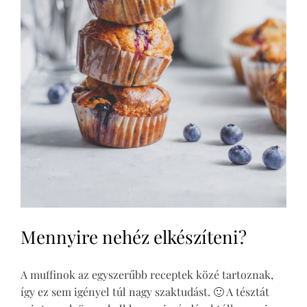
Mennyire nehéz elkészíteni?
A muffinok az egyszerűbb receptek közé tartoznak,
így ez sem igényel túl nagy szaktudást. 🙂 A tésztát