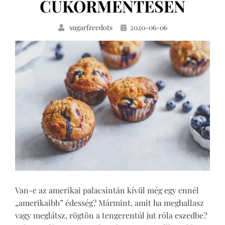
CUKORMENTESEN
Közzétéve
sugarfreedots
2020-06-06
Van-e az amerikai palacsintán kívül még egy ennél
„amerikaibb” édesség? Mármint, amit ha meghallasz
vagy meglátsz, rögtön a tengerentúl jut róla eszedbe?