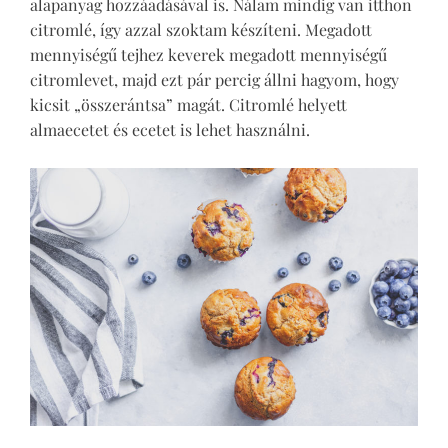
alapanyag hozzáadásával is. Nálam mindig van itthon
citromlé, így azzal szoktam készíteni. Megadott
mennyiségű tejhez keverek megadott mennyiségű
citromlevet, majd ezt pár percig állni hagyom, hogy
kicsit „összerántsa” magát. Citromlé helyett
almaecetet és ecetet is lehet használni.