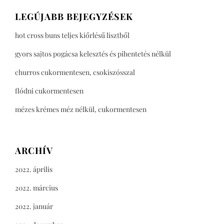
LEGÚJABB BEJEGYZÉSEK
hot cross buns teljes kiőrlésű lisztből
gyors sajtos pogácsa kelesztés és pihentetés nélkül
churros cukormentesen, csokiszósszal
flódni cukormentesen
mézes krémes méz nélkül, cukormentesen
ARCHÍV
2022. április
2022. március
2022. január