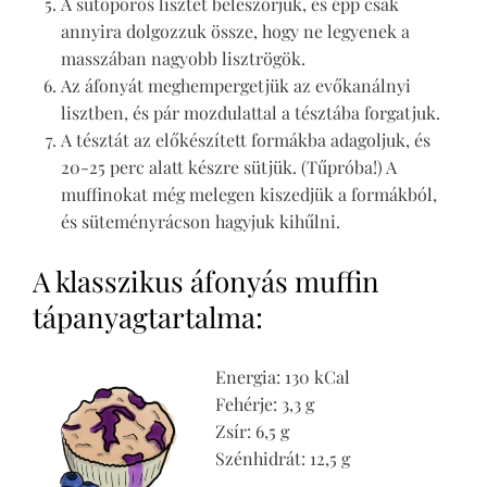
A sütőporos lisztet beleszórjuk, és épp csak
annyira dolgozzuk össze, hogy ne legyenek a
masszában nagyobb lisztrögök.
Az áfonyát meghempergetjük az evőkanálnyi
lisztben, és pár mozdulattal a tésztába forgatjuk.
A tésztát az előkészített formákba adagoljuk, és
20-25 perc alatt készre sütjük. (Tűpróba!) A
muffinokat még melegen kiszedjük a formákból,
és süteményrácson hagyjuk kihűlni.
A klasszikus áfonyás muffin
tápanyagtartalma:
Energia: 130 kCal
Fehérje: 3,3 g
Zsír: 6,5 g
Szénhidrát: 12,5 g