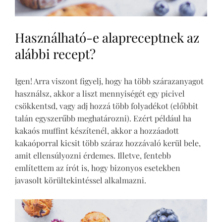
Használható-e alapreceptnek az
alábbi recept?
Igen! Arra viszont figyelj, hogy ha több szárazanyagot
használsz, akkor a liszt mennyiségét egy picivel
csökkentsd, vagy adj hozzá több folyadékot (előbbit
talán egyszerűbb meghatározni). Ezért például ha
kakaós muffint készítenél, akkor a hozzáadott
kakaóporral kicsit több száraz hozzávaló kerül bele,
amit ellensúlyozni érdemes. Illetve, fentebb
említettem az írót is, hogy bizonyos esetekben
javasolt körültekintéssel alkalmazni.