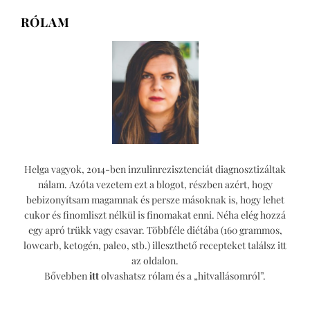
RÓLAM
Helga vagyok, 2014-ben inzulinrezisztenciát diagnosztizáltak
nálam. Azóta vezetem ezt a blogot, részben azért, hogy
bebizonyítsam magamnak és persze másoknak is, hogy lehet
cukor és finomliszt nélkül is finomakat enni. Néha elég hozzá
egy apró trükk vagy csavar. Többféle diétába (160 grammos,
lowcarb, ketogén, paleo, stb.) illeszthető recepteket találsz itt
az oldalon.
Bővebben
itt
olvashatsz rólam és a „hitvallásomról”.