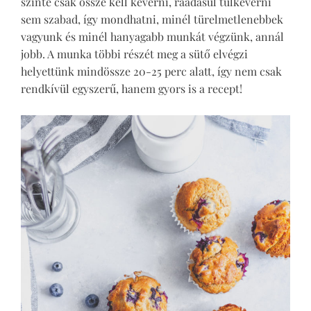
szinte csak össze kell keverni, ráadásul túlkeverni
sem szabad, így mondhatni, minél türelmetlenebbek
vagyunk és minél hanyagabb munkát végzünk, annál
jobb. A munka többi részét meg a sütő elvégzi
helyettünk mindössze 20-25 perc alatt, így nem csak
rendkívül egyszerű, hanem gyors is a recept!