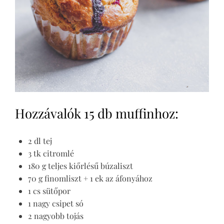
Hozzávalók 15 db muffinhoz:
2 dl tej
3 tk citromlé
180 g teljes kiőrlésű búzaliszt
70 g finomliszt + 1 ek az áfonyához
1 cs sütőpor
1 nagy csipet só
2 nagyobb tojás