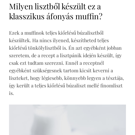
Milyen lisztből készült ez a
klasszikus áfonyás muffin?
Ezek a muffinok teljes kiőrlésű búzalisztből
készültek. Ha nincs ilyened, készítheted teljes
kiőrlésű tönkölylisztből is. Én azt egyébként jobban
szeretem, de a recept a lisztpánik idején készült, így
csak ezt tudtam szerezni. Ennél a receptnél
egyébként szükségesnek tartom kicsit keverni a
liszteket, hogy légiesebb, könnyebb legyen a tésztája,
így került a teljes kiőrlésű búzaliszt mellé finomliszt
is.