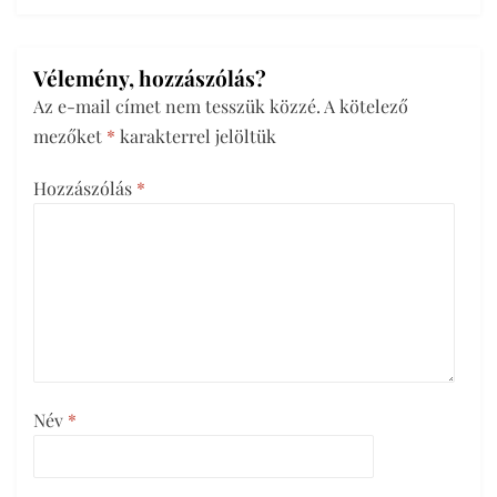
Vélemény, hozzászólás?
Az e-mail címet nem tesszük közzé.
A kötelező
mezőket
*
karakterrel jelöltük
Hozzászólás
*
Név
*