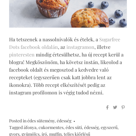
Ha tetszenek a nassolnivalók és ételek, a
Sugarfree
Dots facebook oldalán
, az
instagramon
, illetve
pinteresten
mindig értesülhetsz, ha új recept kerül a
blogra! Megköszönöm, ha követsz instán, likeolod a
facebook oldalt és megosztod a kedvedre való
recepteket (egyszerűen csak katt jobbra lent az
ikonokra). Több recept elkészítését pedig az
instagram profilomon is végig tudod nézni.
Posted in
édes sütemény
,
édesség
Tagged
áfonya
,
cukormentes
,
édes süti
,
édesség
,
egyszerű
,
gyors
,
gyümölcs
,
író
,
muffin
,
teljes kiőrlésű