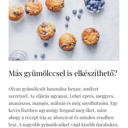
Más gyümölccsel is elkészíthető?
Olyan gyümölcsöt használsz benne, amilyet
szeretnél. Az eljárás ugyanaz. Lehet epres, meggyes,
ananászos, mangós, málnás és még sorolhatnám. Egy
kevés lisztben ugyanúgy forgasd meg őket, mint
ahogy a recept írja az áfonyával és minden rendben
lesz. A nagyobb gyümölcsöket vágd kisebb darabokra,