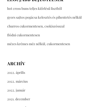
hot cross buns teljes kiőrlésű lisztből
gyors sajtos pogácsa kelesztés és pihentetés nélkül
churros cukormentesen, csokiszósszal
flódni cukormentesen
mézes krémes méz nélkül, cukormentesen
ARCHÍV
2022. április
2022. március
2022. január
2021. december