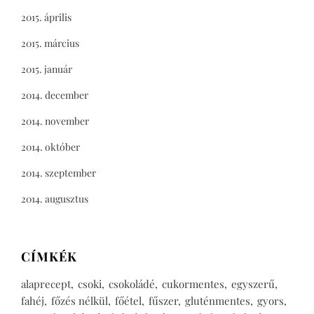
2015. április
2015. március
2015. január
2014. december
2014. november
2014. október
2014. szeptember
2014. augusztus
CÍMKÉK
alaprecept
csoki
csokoládé
cukormentes
egyszerű
fahéj
főzés nélkül
főétel
fűszer
gluténmentes
gyors