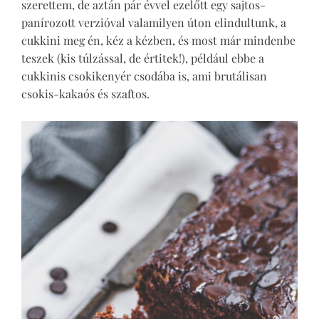
szerettem, de aztán pár évvel ezelőtt egy sajtos-
panírozott verzióval valamilyen úton elindultunk, a
cukkini meg én, kéz a kézben, és most már mindenbe
teszek (kis túlzással, de értitek!), például ebbe a
cukkinis csokikenyér csodába is, ami brutálisan
csokis-kakaós és szaftos.