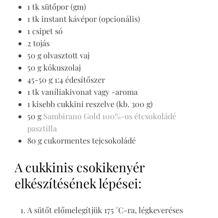
1 tk sütőpor (gm)
1 tk instant kávépor (opcionális)
1 csipet só
2 tojás
50 g olvasztott vaj
50 g kókuszolaj
45-50 g 1:4 édesítőszer
1 tk vaníliakivonat vagy -aroma
1 kisebb cukkini reszelve (kb. 300 g)
50 g
Sambirano Gold 100%-os étcsokoládé
pasztilla
80 g cukormentes tejcsokoládé
A cukkinis csokikenyér
elkészítésének lépései:
A sütőt előmelegítjük 175 °C-ra, légkeveréses