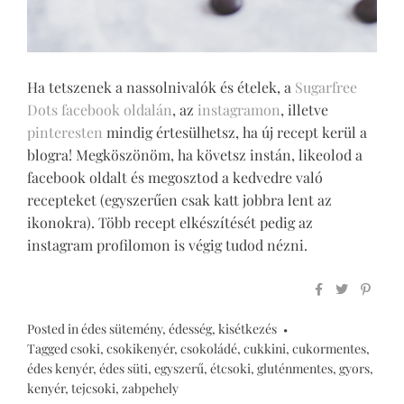
Ha tetszenek a nassolnivalók és ételek, a
Sugarfree
Dots facebook oldalán
, az
instagramon
, illetve
pinteresten
mindig értesülhetsz, ha új recept kerül a
blogra! Megköszönöm, ha követsz instán, likeolod a
facebook oldalt és megosztod a kedvedre való
recepteket (egyszerűen csak katt jobbra lent az
ikonokra). Több recept elkészítését pedig az
instagram profilomon is végig tudod nézni.
Posted in
édes sütemény
,
édesség
,
kisétkezés
Tagged
csoki
,
csokikenyér
,
csokoládé
,
cukkini
,
cukormentes
,
édes kenyér
,
édes süti
,
egyszerű
,
étcsoki
,
gluténmentes
,
gyors
,
kenyér
,
tejcsoki
,
zabpehely