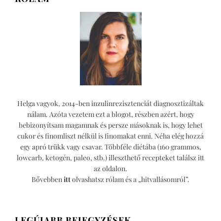
Helga vagyok, 2014-ben inzulinrezisztenciát diagnosztizáltak
nálam. Azóta vezetem ezt a blogot, részben azért, hogy
bebizonyítsam magamnak és persze másoknak is, hogy lehet
cukor és finomliszt nélkül is finomakat enni. Néha elég hozzá
egy apró trükk vagy csavar. Többféle diétába (160 grammos,
lowcarb, ketogén, paleo, stb.) illeszthető recepteket találsz itt
az oldalon.
Bővebben
itt
olvashatsz rólam és a „hitvallásomról”.
LEGÚJABB BEJEGYZÉSEK