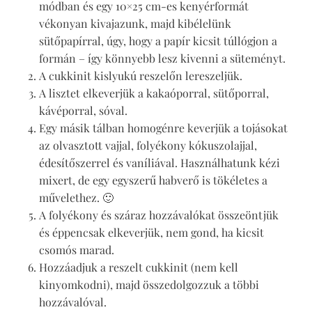
módban és egy 10×25 cm-es kenyérformát
vékonyan kivajazunk, majd kibélelünk
sütőpapírral, úgy, hogy a papír kicsit túllógjon a
formán – így könnyebb lesz kivenni a süteményt.
A cukkinit kislyukú reszelőn lereszeljük.
A lisztet elkeverjük a kakaóporral, sütőporral,
kávéporral, sóval.
Egy másik tálban homogénre keverjük a tojásokat
az olvasztott vajjal, folyékony kókuszolajjal,
édesítőszerrel és vaníliával. Használhatunk kézi
mixert, de egy egyszerű habverő is tökéletes a
művelethez. 🙂
A folyékony és száraz hozzávalókat összeöntjük
és éppencsak elkeverjük, nem gond, ha kicsit
csomós marad.
Hozzáadjuk a reszelt cukkinit (nem kell
kinyomkodni), majd összedolgozzuk a többi
hozzávalóval.