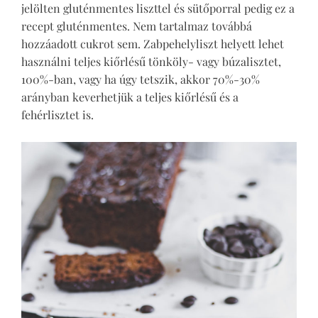
jelölten gluténmentes liszttel és sütőporral pedig ez a
recept gluténmentes. Nem tartalmaz továbbá
hozzáadott cukrot sem. Zabpehelyliszt helyett lehet
használni teljes kiőrlésű tönköly- vagy búzalisztet,
100%-ban, vagy ha úgy tetszik, akkor 70%-30%
arányban keverhetjük a teljes kiőrlésű és a
fehérlisztet is.