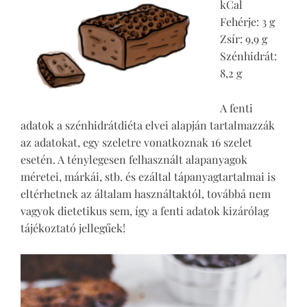
kCal
Fehérje: 3 g
Zsír: 9,9 g
Szénhidrát:
8,2 g
A fenti
adatok a szénhidrátdiéta elvei alapján tartalmazzák
az adatokat, egy szeletre vonatkoznak 16 szelet
esetén. A ténylegesen felhasznált alapanyagok
méretei, márkái, stb. és ezáltal tápanyagtartalmai is
eltérhetnek az általam használtaktól, továbbá nem
vagyok dietetikus sem, így a fenti adatok kizárólag
tájékoztató jellegűek!