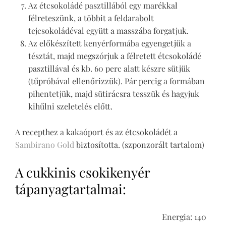
Az étcsokoládé pasztillából egy marékkal
félreteszünk, a többit a feldarabolt
tejcsokoládéval együtt a masszába forgatjuk.
Az előkészített kenyérformába egyengetjük a
tésztát, majd megszórjuk a félretett étcsokoládé
pasztillával és kb. 60 perc alatt készre sütjük
(tűpróbával ellenőrizzük). Pár percig a formában
pihentetjük, majd sütirácsra tesszük és hagyjuk
kihűlni szeletelés előtt.
A recepthez a kakaóport és az étcsokoládét a
Sambirano Gold
biztosította. (szponzorált tartalom)
A cukkinis csokikenyér
tápanyagtartalmai:
Energia: 140