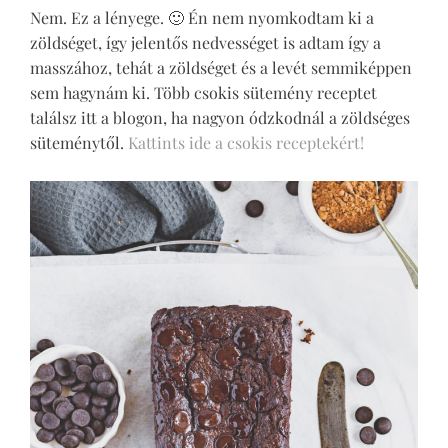
Nem. Ez a lényege. 🙂 Én nem nyomkodtam ki a
zöldséget, így jelentős nedvességet is adtam így a
masszához, tehát a zöldséget és a levét semmiképpen
sem hagynám ki. Több csokis sütemény receptet
találsz itt a blogon, ha nagyon ódzkodnál a zöldséges
süteménytől.
Kattints ide a csokis receptekért!