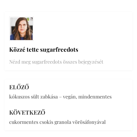
Közzé tette
sugarfreedots
Nézd meg sugarfreedots összes bejegyzését
ELŐZŐ
Bejegyzés
kókuszos sült zabkása – vegán, mindenmentes
navigáció
KÖVETKEZŐ
cukormentes csokis granola vörösáfonyával