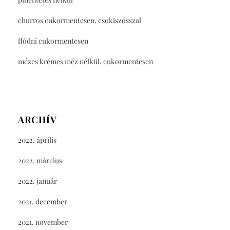
churros cukormentesen, csokiszósszal
flódni cukormentesen
mézes krémes méz nélkül, cukormentesen
ARCHÍV
2022. április
2022. március
2022. január
2021. december
2021. november