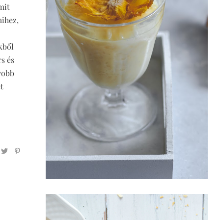
mit
mihez,
kből
s és
yobb
t