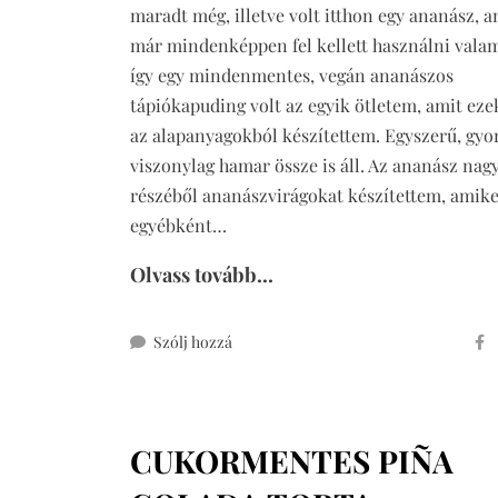
maradt még, illetve volt itthon egy ananász, a
már mindenképpen fel kellett használni vala
így egy mindenmentes, vegán ananászos
tápiókapuding volt az egyik ötletem, amit eze
az alapanyagokból készítettem. Egyszerű, gyor
viszonylag hamar össze is áll. Az ananász nag
részéből ananászvirágokat készítettem, amike
egyébként…
Olvass tovább...
ehhez
Szólj hozzá
ananászos
tápiókapuding
(mindenmentes,
CUKORMENTES PIÑA
vegán)