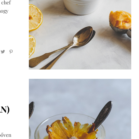
 chef
hogy
N)
bőven