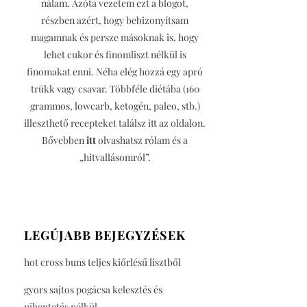
nálam. Azóta vezetem ezt a blogot,
részben azért, hogy bebizonyítsam
magamnak és persze másoknak is, hogy
lehet cukor és finomliszt nélkül is
finomakat enni. Néha elég hozzá egy apró
trükk vagy csavar. Többféle diétába (160
grammos, lowcarb, ketogén, paleo, stb.)
illeszthető recepteket találsz itt az oldalon.
Bővebben
itt
olvashatsz rólam és a
„hitvallásomról”.
LEGÚJABB BEJEGYZÉSEK
hot cross buns teljes kiőrlésű lisztből
gyors sajtos pogácsa kelesztés és
pihentetés nélkül