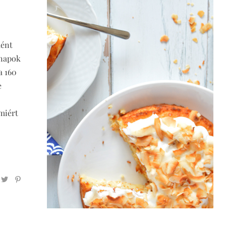
ként
ónapok
a 160
e
 miért