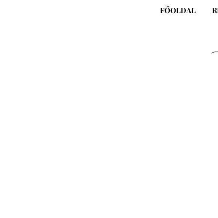
Skip
FŐOLDAL
R
to
content