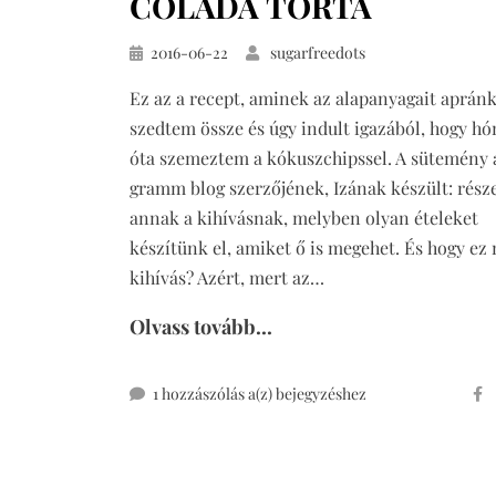
COLADA TORTA
Közzétéve
2016-06-22
sugarfreedots
Ez az a recept, aminek az alapanyagait aprán
szedtem össze és úgy indult igazából, hogy h
óta szemeztem a kókuszchipssel. A sütemény 
gramm blog szerzőjének, Izának készült: rész
annak a kihívásnak, melyben olyan ételeket
készítünk el, amiket ő is megehet. És hogy ez
kihívás? Azért, mert az…
Olvass tovább...
cukormentes
1 hozzászólás a(z)
bejegyzéshez
piña
colada
torta