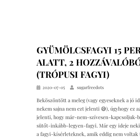
GYÜMÖLCSFAGYI 15 PE
ALATT, 2 HOZZÁVALÓB
(TRÓPUSI FAGYI)
Közzétéve
2020-07-05
sugarfreedots
Beköszöntött a meleg (vagy egyeseknek a jó id
nekem sajna nem ezt jelenti 😅), úgyhogy ez a
jelenti, hogy már-nem-szívesen-kapcsoljuk-
sütőt-inkább-legyen-fagyi. Már egy ideje nek
a fagyi-kísérleteknek, amik eddig nem voltak 