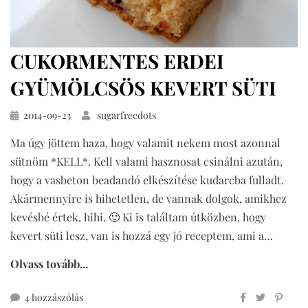
CUKORMENTES ERDEI
GYÜMÖLCSÖS KEVERT SÜTI
Közzétéve
2014-09-23
sugarfreedots
Ma úgy jöttem haza, hogy valamit nekem most azonnal
sütnöm *KELL*. Kell valami hasznosat csinálni azután,
hogy a vasbeton beadandó elkészítése kudarcba fulladt.
Akármennyire is hihetetlen, de vannak dolgok, amikhez
kevésbé értek, hihi. 🙂 Ki is találtam útközben, hogy
kevert süti lesz, van is hozzá egy jó receptem, ami a…
Olvass tovább...
cukormentes
4 hozzászólás