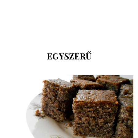
CÍMKE
:
EGYSZERŰ