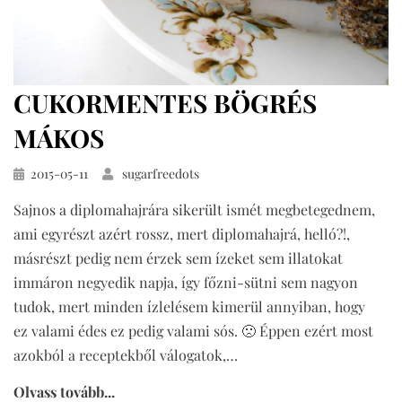
CUKORMENTES BÖGRÉS
MÁKOS
Közzétéve
2015-05-11
sugarfreedots
Sajnos a diplomahajrára sikerült ismét megbetegednem,
ami egyrészt azért rossz, mert diplomahajrá, helló?!,
másrészt pedig nem érzek sem ízeket sem illatokat
immáron negyedik napja, így főzni-sütni sem nagyon
tudok, mert minden ízlelésem kimerül annyiban, hogy
ez valami édes ez pedig valami sós. 🙁 Éppen ezért most
azokból a receptekből válogatok,…
Olvass tovább...