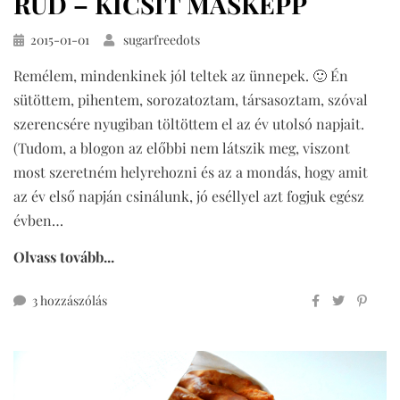
RÚD – KICSIT MÁSKÉPP
Közzétéve
2015-01-01
sugarfreedots
Remélem, mindenkinek jól teltek az ünnepek. 🙂 Én
sütöttem, pihentem, sorozatoztam, társasoztam, szóval
szerencsére nyugiban töltöttem el az év utolsó napjait.
(Tudom, a blogon az előbbi nem látszik meg, viszont
most szeretném helyrehozni és az a mondás, hogy amit
az év első napján csinálunk, jó eséllyel azt fogjuk egész
évben…
Olvass tovább...
teljes
3 hozzászólás
kiőrlésű
sajtos
rúd
–
kicsit