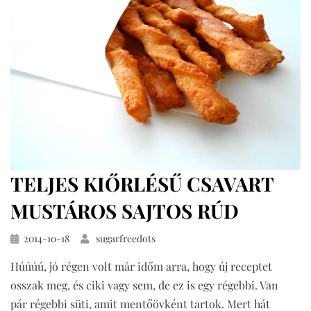
másképp
című
bejegyzéshez
TELJES KIŐRLÉSŰ CSAVART
MUSTÁROS SAJTOS RÚD
Közzétéve
2014-10-18
sugarfreedots
Húúúú, jó régen volt már időm arra, hogy új receptet
osszak meg, és ciki vagy sem, de ez is egy régebbi. Van
pár régebbi süti, amit mentőövként tartok. Mert hát