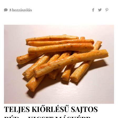
cukormentes
8 hozzászólás
bögrés
mákos
című
bejegyzéshez
TELJES KIŐRLÉSŰ SAJTOS