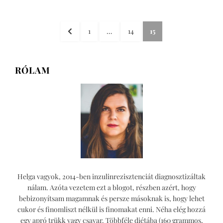
erdei
gyümölcsös
Bejegyzések
kevert
ELŐZŐ
OLDAL
OLDAL
OLDAL
1
…
14
15
süti
lapozása
OLDAL
című
bejegyzéshez
RÓLAM
Helga vagyok, 2014-ben inzulinrezisztenciát diagnosztizáltak
nálam. Azóta vezetem ezt a blogot, részben azért, hogy
bebizonyítsam magamnak és persze másoknak is, hogy lehet
cukor és finomliszt nélkül is finomakat enni. Néha elég hozzá
egy apró trükk vagy csavar. Többféle diétába (160 grammos,