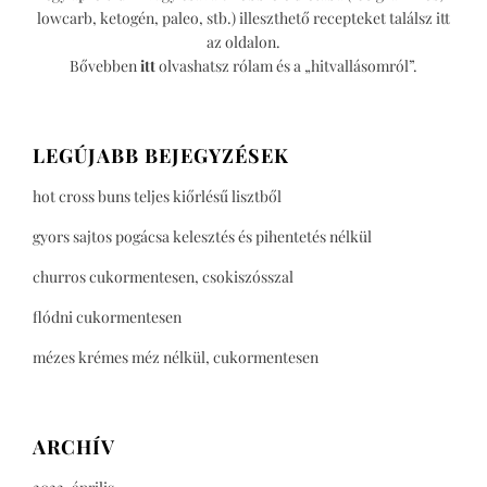
lowcarb, ketogén, paleo, stb.) illeszthető recepteket találsz itt
az oldalon.
Bővebben
itt
olvashatsz rólam és a „hitvallásomról”.
LEGÚJABB BEJEGYZÉSEK
hot cross buns teljes kiőrlésű lisztből
gyors sajtos pogácsa kelesztés és pihentetés nélkül
churros cukormentesen, csokiszósszal
flódni cukormentesen
mézes krémes méz nélkül, cukormentesen
ARCHÍV