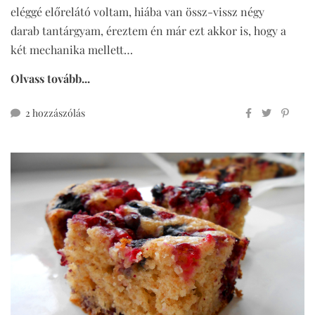
eléggé előrelátó voltam, hiába van össz-vissz négy
darab tantárgyam, éreztem én már ezt akkor is, hogy a
két mechanika mellett…
Olvass tovább...
teljes
2 hozzászólás
kiőrlésű
csavart
mustáros
sajtos
rúd
című
bejegyzéshez