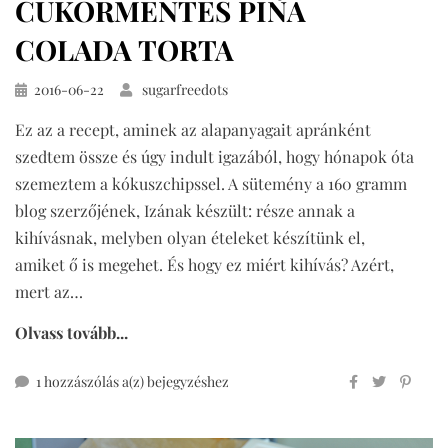
CUKORMENTES PIÑA
COLADA TORTA
Közzétéve
2016-06-22
sugarfreedots
Ez az a recept, aminek az alapanyagait apránként
szedtem össze és úgy indult igazából, hogy hónapok óta
szemeztem a kókuszchipssel. A sütemény a 160 gramm
blog szerzőjének, Izának készült: része annak a
kihívásnak, melyben olyan ételeket készítünk el,
amiket ő is megehet. És hogy ez miért kihívás? Azért,
mert az…
Olvass tovább...
cukormentes
1 hozzászólás a(z)
bejegyzéshez
piña
colada
torta