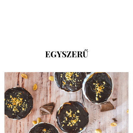
CÍMKE
:
EGYSZERŰ