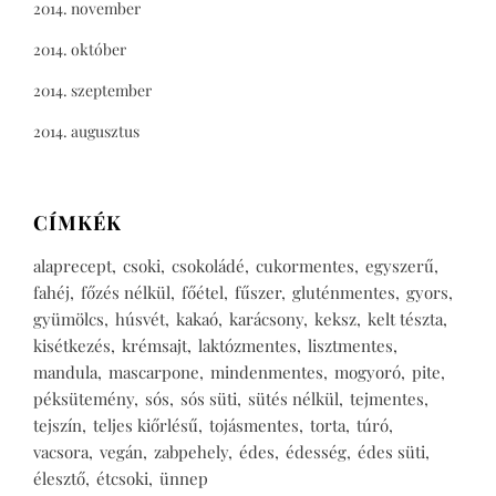
2014. november
2014. október
2014. szeptember
2014. augusztus
CÍMKÉK
alaprecept
csoki
csokoládé
cukormentes
egyszerű
fahéj
főzés nélkül
főétel
fűszer
gluténmentes
gyors
gyümölcs
húsvét
kakaó
karácsony
keksz
kelt tészta
kisétkezés
krémsajt
laktózmentes
lisztmentes
mandula
mascarpone
mindenmentes
mogyoró
pite
péksütemény
sós
sós süti
sütés nélkül
tejmentes
tejszín
teljes kiőrlésű
tojásmentes
torta
túró
vacsora
vegán
zabpehely
édes
édesség
édes süti
élesztő
étcsoki
ünnep