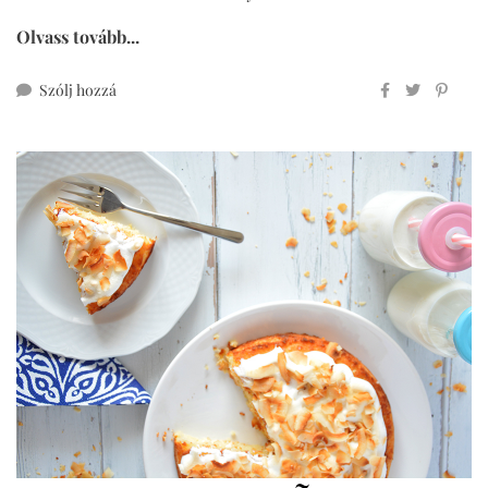
Olvass tovább...
ehhez
Szólj hozzá
cukormentes
habcsókos
gyümölcsös
kosarak