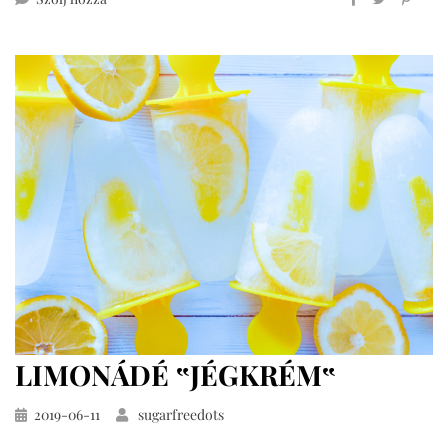
reese’s
desszert
LIMONÁDÉ ‟JÉGKRÉM‟
Közzétéve
2019-06-11
sugarfreedots