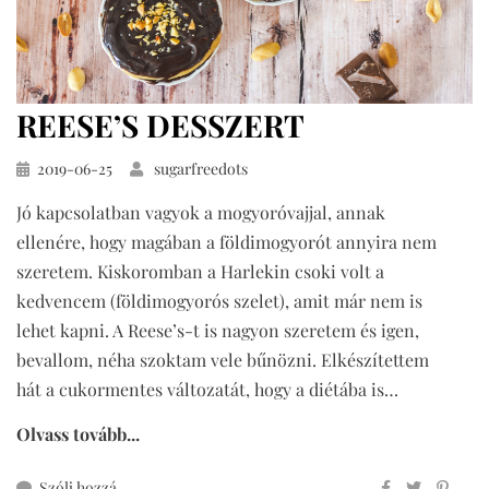
REESE’S DESSZERT
Közzétéve
2019-06-25
sugarfreedots
Jó kapcsolatban vagyok a mogyoróvajjal, annak
ellenére, hogy magában a földimogyorót annyira nem
szeretem. Kiskoromban a Harlekin csoki volt a
kedvencem (földimogyorós szelet), amit már nem is
lehet kapni. A Reese’s-t is nagyon szeretem és igen,
bevallom, néha szoktam vele bűnözni. Elkészítettem
hát a cukormentes változatát, hogy a diétába is…
Olvass tovább...
ehhez
Szólj hozzá