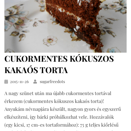
CUKORMENTES KÓKUSZOS
KAKAÓS TORTA
Közzétéve
2015-11-26
sugarfreedots
A nagy szünet után ma újabb cukormentes tortával
érkezem (cukormentes kókuszos kakaós torta)!
Anyukám névnapjára készült, nagyon gyors és egyszerű
elkészíteni, így bárki próbálkozhat vele. Hozzávalók
(egy kicsi, 17 cm-es tortaformához): 75 g teljes kiőrlésű