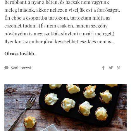
Berobbant a nyár a héten, és hacsak nem vagyunk
meleg imádók, akkor nehezen viseljük ezt a forróságot.
Én ebbe a csoportba tartozom, tartoztam mióta az
eszemet tudom. (És nem csak én, hanem szegény
növényeim is meg szokták sínyleni a nyári meleget.)
Ilyenkor az ember jóval kevesebbet eszik és nem is…
Olvass tovább...
ehhez
Szólj hozzá
limonádé
‟jégkrém‟