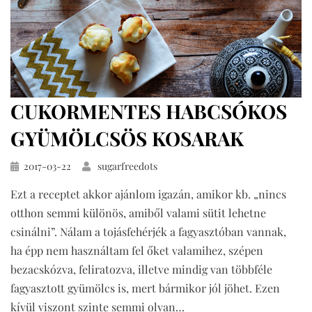
CUKORMENTES HABCSÓKOS
GYÜMÖLCSÖS KOSARAK
Közzétéve
2017-03-22
sugarfreedots
Ezt a receptet akkor ajánlom igazán, amikor kb. „nincs
otthon semmi különös, amiből valami sütit lehetne
csinálni”. Nálam a tojásfehérjék a fagyasztóban vannak,
ha épp nem használtam fel őket valamihez, szépen
bezacskózva, feliratozva, illetve mindig van többféle
fagyasztott gyümölcs is, mert bármikor jól jöhet. Ezen
kívül viszont szinte semmi olyan…