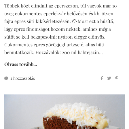
Többek közt elindult az eperszezon, túl vagyok már 10
üveg cukormentes eperlekvár befőzésén és kb. ötven
fajta epres süti kikísérletezésén. 🙂 Most ezt a hűsítő,
lágy epres finomságot hozom nektek, amihez még a
sütőt se kell bekapcsolni: nyáron eléggé előnyös.
Cukormentes epres görögjoghurtzselé, alias hüti
bemutatkozik. Hozzávalók: 200 ml habtejszín…
Olvass tovább...
cukormentes
2 hozzászólás
epres
görögjoghurtzselé
(hüti)
című
bejegyzéshez