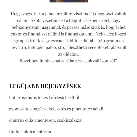
Helga vagyok, 2014-ben inzulinrezisztenciát diagnosztizáltak
nálam. Azóta vezetem ezt a blogot, részben azért, hogy
bebizonyítsam magamnak és persze másoknak is, hogy lehet
cukor és finomliszt nélkül is finomakat enni. Néha elég hozzá
egy apró trükk vagy csavar. Többféle diétába (160 grammos,
lowcarb, ketogén, paleo, stb.) illeszthető recepteket találsz itt
az oldalon.
Bővebben
itt
olvashatsz rólam és a „hitvallásomról”.
LEGÚJABB BEJEGYZÉSEK
hot cross buns teljes kiőrlésű lisztből
gyors sajtos pogácsa kelesztés és pihentetés nélkül
churros cukormentesen, csokiszósszal
flódni cukormentesen