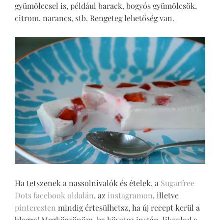
gyümölccsel is, például barack, bogyós gyümölcsök,
citrom, narancs, stb. Rengeteg lehetőség van.
Ha tetszenek a nassolnivalók és ételek, a
Sugarfree
Dots facebook oldalán
, az
instagramon
, illetve
pinteresten
mindig értesülhetsz, ha új recept kerül a
blogra! Megköszönöm, ha követsz instán, likeolod a