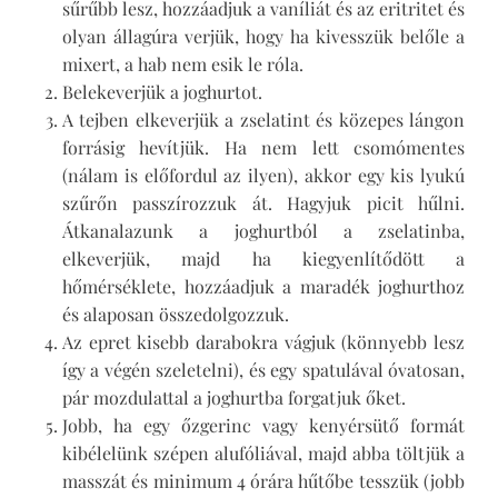
sűrűbb lesz, hozzáadjuk a vaníliát és az eritritet és
olyan állagúra verjük, hogy ha kivesszük belőle a
mixert, a hab nem esik le róla.
Belekeverjük a joghurtot.
A tejben elkeverjük a zselatint és közepes lángon
forrásig hevítjük. Ha nem lett csomómentes
(nálam is előfordul az ilyen), akkor egy kis lyukú
szűrőn passzírozzuk át. Hagyjuk picit hűlni.
Átkanalazunk a joghurtból a zselatinba,
elkeverjük, majd ha kiegyenlítődött a
hőmérséklete, hozzáadjuk a maradék joghurthoz
és alaposan összedolgozzuk.
Az epret kisebb darabokra vágjuk (könnyebb lesz
így a végén szeletelni), és egy spatulával óvatosan,
pár mozdulattal a joghurtba forgatjuk őket.
Jobb, ha egy őzgerinc vagy kenyérsütő formát
kibélelünk szépen alufóliával, majd abba töltjük a
masszát és minimum 4 órára hűtőbe tesszük (jobb