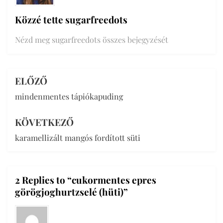
Közzé tette
sugarfreedots
Nézd meg sugarfreedots összes bejegyzését
ELŐZŐ
Bejegyzés
mindenmentes tápiókapuding
navigáció
KÖVETKEZŐ
karamellizált mangós fordított süti
2 Replies to “cukormentes epres
görögjoghurtzselé (hüti)”