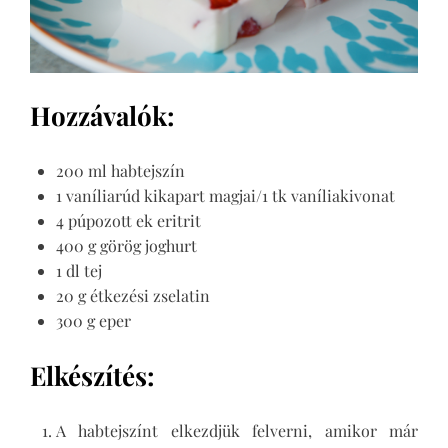
Hozzávalók:
200 ml habtejszín
1 vaníliarúd kikapart magjai/1 tk vaníliakivonat
4 púpozott ek eritrit
400 g görög joghurt
1 dl tej
20 g étkezési zselatin
300 g eper
Elkészítés:
A habtejszínt elkezdjük felverni, amikor már