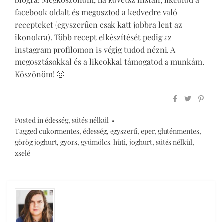
facebook oldalt és megosztod a kedvedre való
recepteket (egyszerűen csak katt jobbra lent az
ikonokra). Több recept elkészítését pedig az
instagram profilomon is végig tudod nézni. A
megosztásokkal és a likeokkal támogatod a munkám.
Köszönöm! 🙂
Posted in
édesség
,
sütés nélkül
Tagged
cukormentes
,
édesség
,
egyszerű
,
eper
,
gluténmentes
,
görög joghurt
,
gyors
,
gyümölcs
,
hüti
,
joghurt
,
sütés nélkül
,
zselé