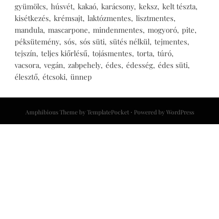
gyümölcs
húsvét
kakaó
karácsony
keksz
kelt tészta
kisétkezés
krémsajt
laktózmentes
lisztmentes
mandula
mascarpone
mindenmentes
mogyoró
pite
péksütemény
sós
sós süti
sütés nélkül
tejmentes
tejszín
teljes kiőrlésű
tojásmentes
torta
túró
vacsora
vegán
zabpehely
édes
édesség
édes süti
élesztő
étcsoki
ünnep
Amphibious Theme by
TemplatePocket
⋅
Powered by
WordPress