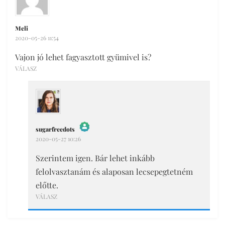
Meli
2020-05-26 11:54
Vajon jó lehet fagyasztott gyümivel is?
VÁLASZ
sugarfreedots
2020-05-27 10:26
The Real Person Badge!
Anti-Spam by CleanTalk
Szerintem igen. Bár lehet inkább
felolvasztanám és alaposan lecsepegtetném
előtte.
VÁLASZ