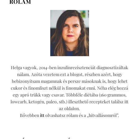
RÓLAM
Helga vagyok, 2014-ben inzulinrezisztenciát diagnosztizáltak
nálam. Azóta vezetem ezt a blogot, részben azért, hogy
bebizonyítsam magamnak és persze másoknak is, hogy lehet
cukor és finomliszt nélkül is finomakat enni. Néha elég hozzá
egy apró trükk vagy csavar. Többféle diétába (160 grammos,
lowcarb, ketogén, paleo, stb.) illeszthető recepteket találsz itt
az oldalon.
Bővebben
itt
olvashatsz rólam és a „hitvallásomról”.