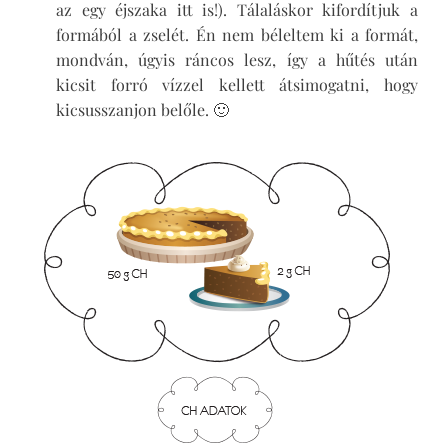
az egy éjszaka itt is!). Tálaláskor kifordítjuk a
formából a zselét. Én nem béleltem ki a formát,
mondván, úgyis ráncos lesz, így a hűtés után
kicsit forró vízzel kellett átsimogatni, hogy
kicsusszanjon belőle. 🙂