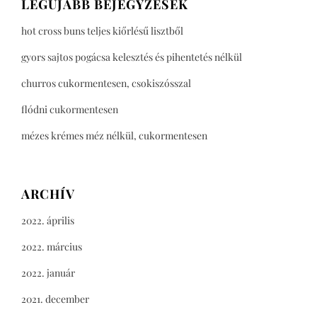
LEGÚJABB BEJEGYZÉSEK
hot cross buns teljes kiőrlésű lisztből
gyors sajtos pogácsa kelesztés és pihentetés nélkül
churros cukormentesen, csokiszósszal
flódni cukormentesen
mézes krémes méz nélkül, cukormentesen
ARCHÍV
2022. április
2022. március
2022. január
2021. december