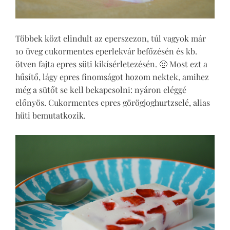
Többek közt elindult az eperszezon, túl vagyok már
10 üveg cukormentes eperlekvár befőzésén és kb.
ötven fajta epres süti kikísérletezésén. 🙂 Most ezt a
hűsítő, lágy epres finomságot hozom nektek, amihez
még a sütőt se kell bekapcsolni: nyáron eléggé
előnyös. Cukormentes epres görögjoghurtzselé, alias
hüti bemutatkozik.