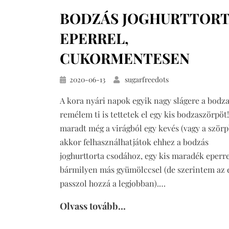
nélkül,
BODZÁS JOGHURTTOR
cukormentesen
című
EPERREL,
bejegyzéshez
CUKORMENTESEN
Közzétéve
2020-06-13
sugarfreedots
A kora nyári napok egyik nagy slágere a bodza
remélem ti is tettetek el egy kis bodzaszörpöt
maradt még a virágból egy kevés (vagy a szörp
akkor felhasználhatjátok ehhez a bodzás
joghurttorta csodához, egy kis maradék eperre
bármilyen más gyümölccsel (de szerintem az 
passzol hozzá a legjobban).…
Olvass tovább...