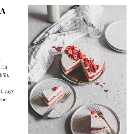
TA
,
! Ha
ből),
l, vagy
eper