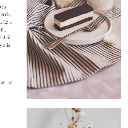
 egy
kerek,
. Ez a
ül,
vőkből
y alja