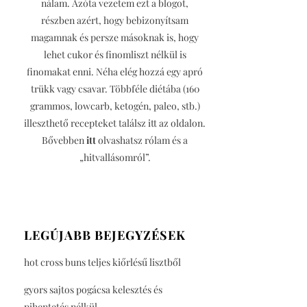
nálam. Azóta vezetem ezt a blogot,
részben azért, hogy bebizonyítsam
magamnak és persze másoknak is, hogy
lehet cukor és finomliszt nélkül is
finomakat enni. Néha elég hozzá egy apró
trükk vagy csavar. Többféle diétába (160
grammos, lowcarb, ketogén, paleo, stb.)
illeszthető recepteket találsz itt az oldalon.
Bővebben
itt
olvashatsz rólam és a
„hitvallásomról”.
LEGÚJABB BEJEGYZÉSEK
hot cross buns teljes kiőrlésű lisztből
gyors sajtos pogácsa kelesztés és
pihentetés nélkül