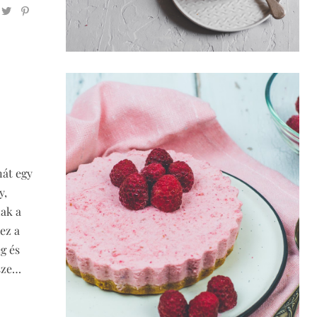
nát egy
y,
nak a
ez a
g és
ssze…