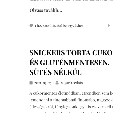
Olvass tovább...
mogyoróvajas
1 hozzászólás a(z)
bejegyzéshez
szelet
(vegán,
mindenmentes)
SNICKERS TORTA CUKO
ÉS GLUTÉNMENTESEN,
SÜTÉS NÉLKÜL
Közzétéve
2021-07-25
sugarfreedots
A cukormentes életmódban, étrendben sem ke
lemondani a finomabbnál finomabb, megszok
édességekről, tényleg csak egy kis csavar kell