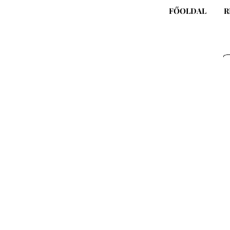
Skip
FŐOLDAL
R
to
content