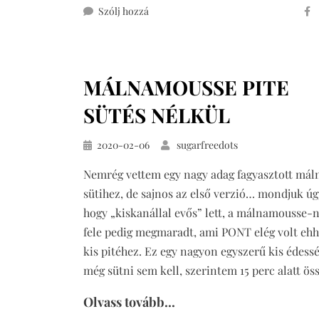
ehhez
Szólj hozzá
bodzás
joghurttorta
eperrel,
MÁLNAMOUSSE PITE
cukormentesen
SÜTÉS NÉLKÜL
Közzétéve
2020-02-06
sugarfreedots
Nemrég vettem egy nagy adag fagyasztott mál
sütihez, de sajnos az első verzió… mondjuk úg
hogy „kiskanállal evős” lett, a málnamousse-
fele pedig megmaradt, ami PONT elég volt ehh
kis pitéhez. Ez egy nagyon egyszerű kis édessé
még sütni sem kell, szerintem 15 perc alatt ö
Olvass tovább...