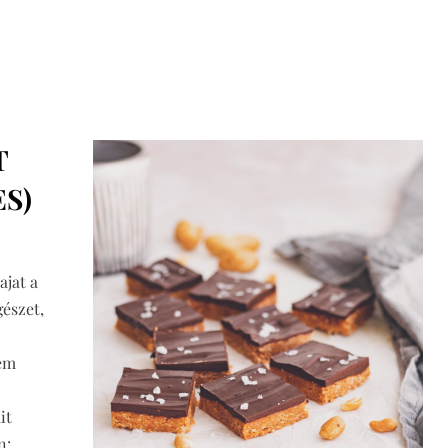
T
S)
jat a
észet,
tem
it
an:…