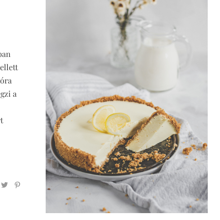
ban
ellett
 óra
égzi a
t