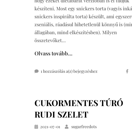
hogy ezeket diétabarát verzióban is el tudjuk
készíteni. Most egy snickers torta (vagyis ink
snickers inspirálta torta) készült, ami egysze
zseniális, ráadásul hihetetlenül könnyű is (m
állagában, mind elkészítésben). Milyen
összetevőket…
Olvass tovább...
snickers
1 hozzászólás a(z)
bejegyzéshez
torta
cukor-
és
CUKORMENTES TÚRÓ
gluténmentesen,
sütés
RUDI SZELET
nélkül
Közzétéve
2021-07-01
sugarfreedots