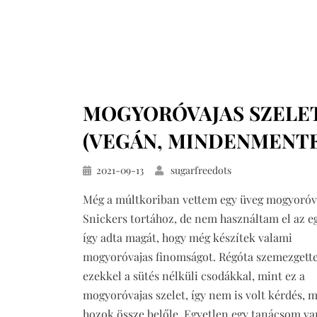
MOGYORÓVAJAS SZELE
(VEGÁN, MINDENMENTE
Közzétéve
2021-09-13
sugarfreedots
Még a múltkoriban vettem egy üveg mogyoróva
Snickers tortához, de nem használtam el az eg
így adta magát, hogy még készítek valami
mogyoróvajas finomságot. Régóta szemezget
ezekkel a sütés nélküli csodákkal, mint ez a
mogyoróvajas szelet, így nem is volt kérdés, m
hozok össze belőle. Egyetlen egy tanácsom v