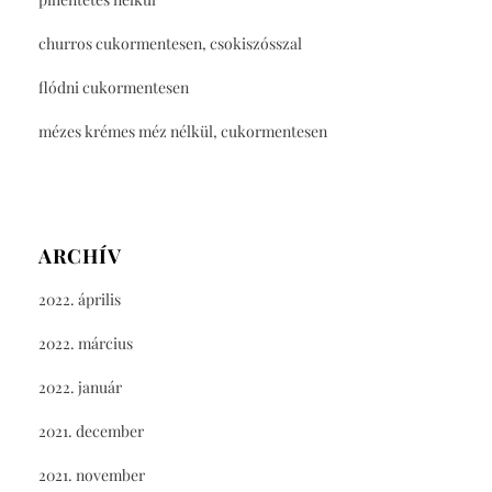
churros cukormentesen, csokiszósszal
flódni cukormentesen
mézes krémes méz nélkül, cukormentesen
ARCHÍV
2022. április
2022. március
2022. január
2021. december
2021. november