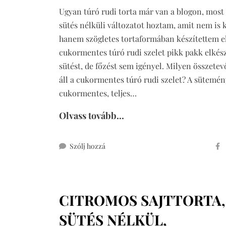
Ugyan túró rudi torta már van a blogon, most
sütés nélküli változatot hoztam, amit nem is 
hanem szögletes tortaformában készítettem el
cukormentes túró rudi szelet pikk pakk elkész
sütést, de főzést sem igényel. Milyen összete
áll a cukormentes túró rudi szelet? A sütemén
cukormentes, teljes…
Olvass tovább...
ehhez
Szólj hozzá
cukormentes
túró
rudi
CITROMOS SAJTTORTA,
szelet
SÜTÉS NÉLKÜL,