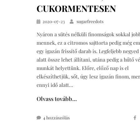
CUKORMENTESEN
Közzétéve
2020-07-23
sugarfreedots
Nyáron a sütés nélküli finomságok sokkal job
mennek, ez a citromos sajttorta pedig még em
egy igazán frissítő darab is. Legfeljebb negyed
alatt össze lehet állítani, utána pedig a hűtő v
munkát helyettünk. Előre, előző nap is el
elkészíthetjük, sőt, úgy lesz igazán finom, mer
ennyi idő alatt…
Olvass tovább...
citromos
4 hozzászólás
sajttorta,
sütés