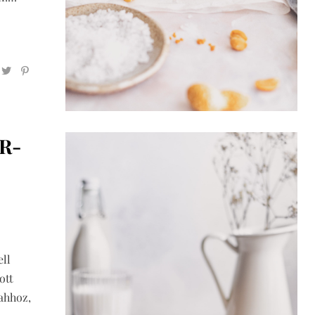
R-
ll
ott
 ahhoz,