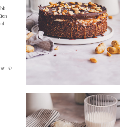
ább
rűen
ind