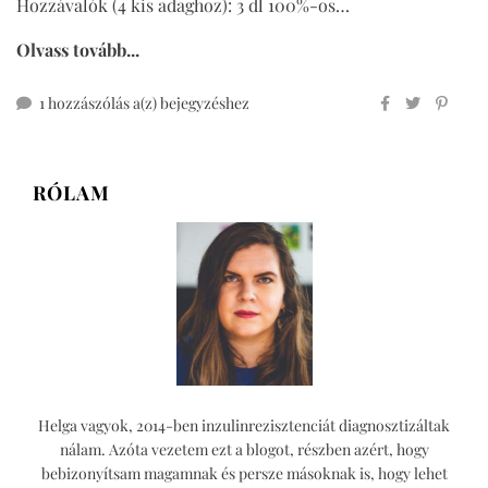
Hozzávalók (4 kis adaghoz): 3 dl 100%-os…
Olvass tovább...
kinderpunsch
1 hozzászólás a(z)
bejegyzéshez
RÓLAM
Helga vagyok, 2014-ben inzulinrezisztenciát diagnosztizáltak
nálam. Azóta vezetem ezt a blogot, részben azért, hogy
bebizonyítsam magamnak és persze másoknak is, hogy lehet