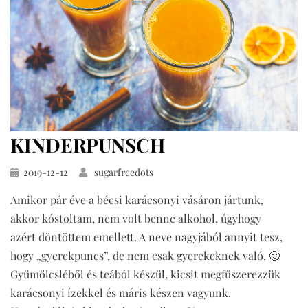
KINDERPUNSCH
Közzétéve
2019-12-12
sugarfreedots
Amikor pár éve a bécsi karácsonyi vásáron jártunk,
akkor kóstoltam, nem volt benne alkohol, úgyhogy
azért döntöttem emellett. A neve nagyjából annyit tesz,
hogy „gyerekpuncs”, de nem csak gyerekeknek való. 🙂
Gyümölcsléből és teából készül, kicsit megfűszerezzük
karácsonyi ízekkel és máris készen vagyunk.