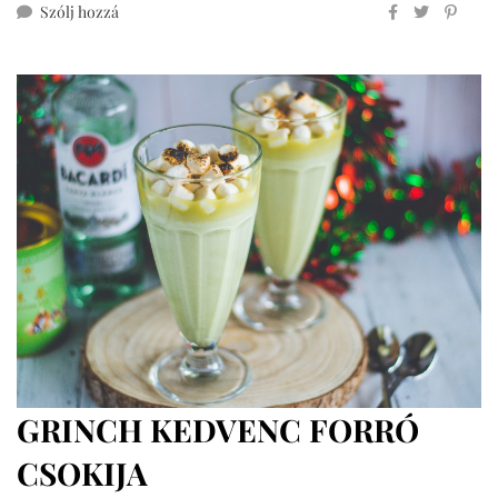
ehhez
Szólj hozzá
chilis
forró
csoki
mindenmentesen
GRINCH KEDVENC FORRÓ
CSOKIJA