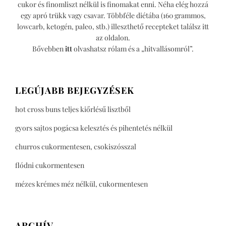
cukor és finomliszt nélkül is finomakat enni. Néha elég hozzá
egy apró trükk vagy csavar. Többféle diétába (160 grammos,
lowcarb, ketogén, paleo, stb.) illeszthető recepteket találsz itt
az oldalon.
Bővebben
itt
olvashatsz rólam és a „hitvallásomról”.
LEGÚJABB BEJEGYZÉSEK
hot cross buns teljes kiőrlésű lisztből
gyors sajtos pogácsa kelesztés és pihentetés nélkül
churros cukormentesen, csokiszósszal
flódni cukormentesen
mézes krémes méz nélkül, cukormentesen
ARCHÍV