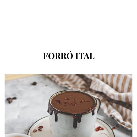
CÍMKE
:
FORRÓ ITAL