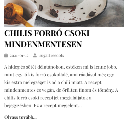
CHILIS FORRÓ CSOKI
MINDENMENTESEN
Közzétéve
2021-01-12
sugarfreedots
A hideg és sötét délutánokon, estéken mi is lenne jobb,
mint egy jó kis forró csokoládé, ami ráadásul még egy
kis extra melegséget is ad a chili miatt. A recept
mindenmentes és vegán, de őrülten finom és tömény. A
chilis forró csoki receptjét megtaláljátok a
bejegyzésben. Ez a recept megjelent…
Olvass tovább...