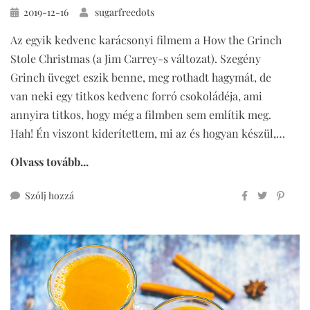
Közzétéve
2019-12-16
sugarfreedots
Az egyik kedvenc karácsonyi filmem a How the Grinch
Stole Christmas (a Jim Carrey-s változat). Szegény
Grinch üveget eszik benne, meg rothadt hagymát, de
van neki egy titkos kedvenc forró csokoládéja, ami
annyira titkos, hogy még a filmben sem említik meg.
Hah! Én viszont kiderítettem, mi az és hogyan készül,…
Olvass tovább...
ehhez
Szólj hozzá
Grinch
kedvenc
forró
csokija