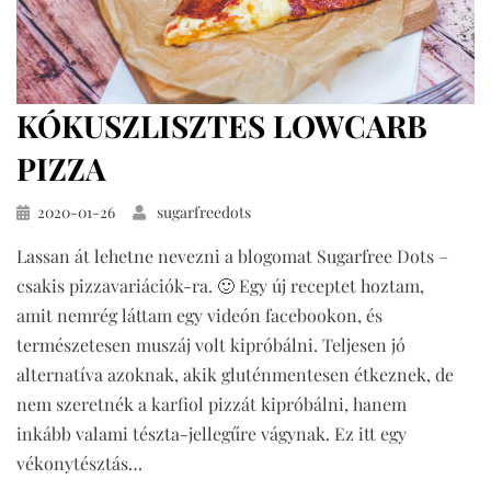
KÓKUSZLISZTES LOWCARB
PIZZA
Közzétéve
2020-01-26
sugarfreedots
Lassan át lehetne nevezni a blogomat Sugarfree Dots –
csakis pizzavariációk-ra. 🙂 Egy új receptet hoztam,
amit nemrég láttam egy videón facebookon, és
természetesen muszáj volt kipróbálni. Teljesen jó
alternatíva azoknak, akik gluténmentesen étkeznek, de
nem szeretnék a karfiol pizzát kipróbálni, hanem
inkább valami tészta-jellegűre vágynak. Ez itt egy
vékonytésztás…