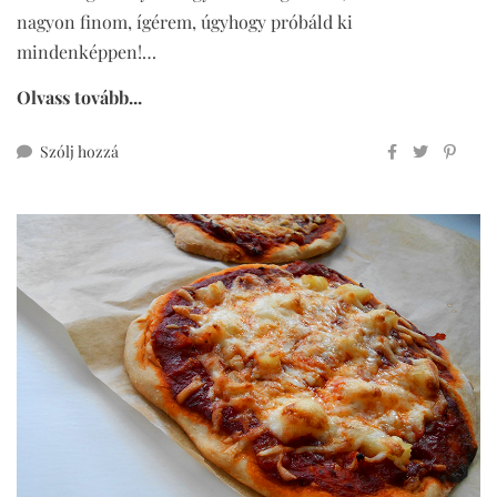
nagyon finom, ígérem, úgyhogy próbáld ki
mindenképpen!…
Olvass tovább...
ehhez
Szólj hozzá
karfiolpizza