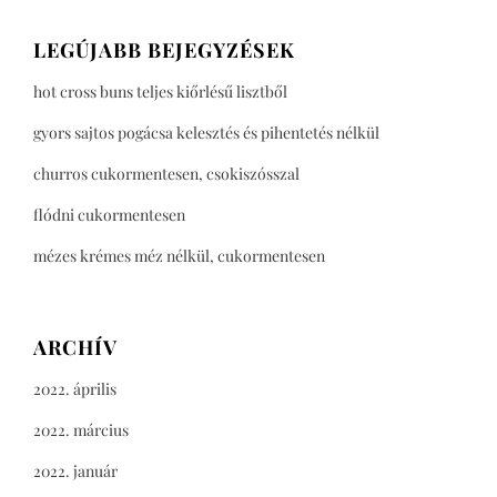
LEGÚJABB BEJEGYZÉSEK
hot cross buns teljes kiőrlésű lisztből
gyors sajtos pogácsa kelesztés és pihentetés nélkül
churros cukormentesen, csokiszósszal
flódni cukormentesen
mézes krémes méz nélkül, cukormentesen
ARCHÍV
2022. április
2022. március
2022. január