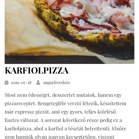
KARFIOLPIZZA
Közzétéve
2019-07-18
sugarfreedots
Most nem édességet, desszertet mutatok, hanem egy
pizzareceptet. Rengetegféle verzió létezik, készítettem
már expressz pizzát, ami egy gyors, teljes kiőrlésű
lisztes változat. A sorozat következő része pedig ez a
karfiolpizza, ahol a karfiol a tésztát helyettesíti. Elsőre
nem hangzik olyan nagyon kecsegtetően, viszont