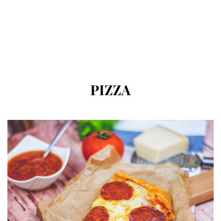
CÍMKE
:
PIZZA