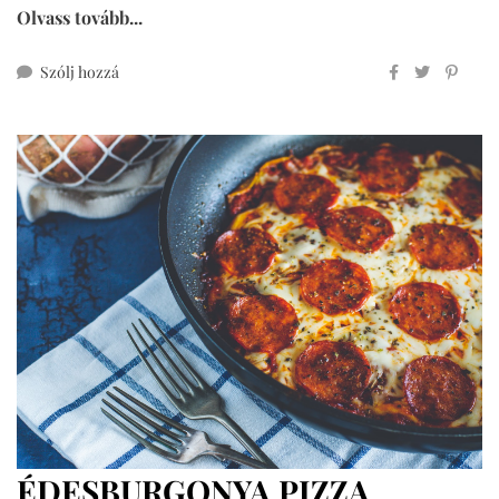
Olvass tovább...
ehhez
Szólj hozzá
kókuszlisztes
lowcarb
pizza
ÉDESBURGONYA PIZZA