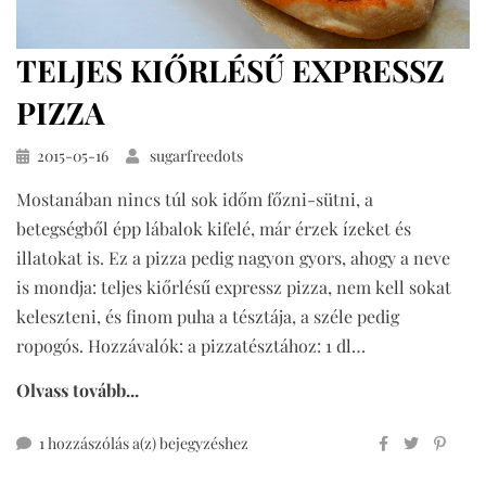
TELJES KIŐRLÉSŰ EXPRESSZ
PIZZA
Közzétéve
2015-05-16
sugarfreedots
Mostanában nincs túl sok időm főzni-sütni, a
betegségből épp lábalok kifelé, már érzek ízeket és
illatokat is. Ez a pizza pedig nagyon gyors, ahogy a neve
is mondja: teljes kiőrlésű expressz pizza, nem kell sokat
keleszteni, és finom puha a tésztája, a széle pedig
ropogós. Hozzávalók: a pizzatésztához: 1 dl…
Olvass tovább...
teljes
1 hozzászólás a(z)
bejegyzéshez
kiőrlésű