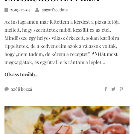
Közzétéve
2019-12-04
sugarfreedots
Az instagramon már feltettem a kérdést a pizza fotója
mellett, hogy szerintetek miből készült ez az étel.
Mindössze egy helyes válasz érkezett, sokan karfiolra
tippeltetek, de a kedvenceim azok a válaszok voltak,
hogy „nem tudom, de kérem a receptet”. 🙂 Hát most
megkapjátok, és egyúttal le is rántom a leplet…
Olvass tovább...
ehhez
Szólj hozzá
édesburgonya
pizza