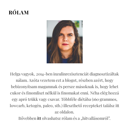
expressz
pizza
RÓLAM
Helga vagyok, 2014-ben inzulinrezisztenciát diagnosztizáltak
nálam. Azóta vezetem ezt a blogot, részben azért, hogy
bebizonyítsam magamnak és persze másoknak is, hogy lehet
cukor és finomliszt nélkül is finomakat enni. Néha elég hozzá
egy apró trükk vagy csavar. Többféle diétába (160 grammos,
lowcarb, ketogén, paleo, stb.) illeszthető recepteket találsz itt
az oldalon.
Bővebben
itt
olvashatsz rólam és a „hitvallásomról”.