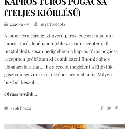
KAPROS TÚRÓS POGÁCSA
(TELJES KIŐRLÉSŰ)
Közzétéve
2020-11-03
sugarfreedots
A kapor és a túró igazi nyerő páros, édesen imádom a
kapros túrós lepényben (ehhez is van receptem, itt
megtalálod), sósan pedig ebben a kapros túrós pogácsa
receptben próbáltam ki és ahh isteni finom! Sajnos
abbahagyhatatlan… Ez a recept megjelent a Kifőztük
gasztromagazin 2020. októberi számában is. Milyen
lisztből készül…
Olvass tovább...
ehhez
Szólj hozzá
kapros
túrós
pogácsa