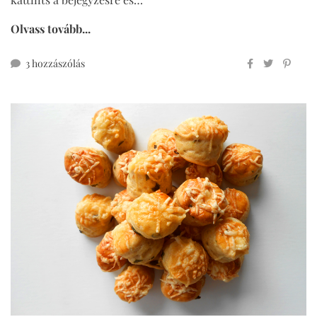
Olvass tovább...
teljes
3 hozzászólás
kiőrlésű
túrós
pogácsa
című
bejegyzéshez