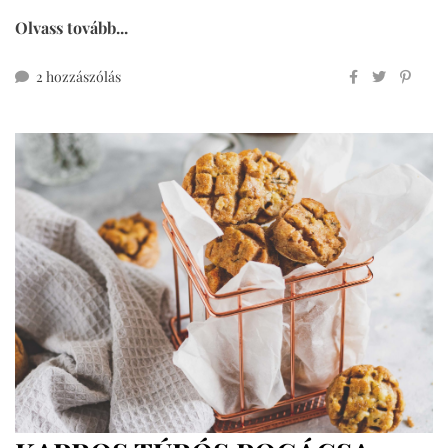
Olvass tovább...
gyors
2 hozzászólás
sajtos
pogácsa
kelesztés
és
pihentetés
nélkül
című
bejegyzéshez