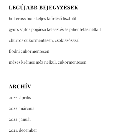
LEGÚJABB BEJEGYZÉSEK
hot cross buns teljes kiőrlésű lisztből
gyors sajtos pogácsa kelesztés és pihentetés nélkül
churros cukormentesen, csokiszósszal
flódni cukormentesen
mézes krémes méz nélkül, cukormentesen
ARCHÍV
2022. április
2022. március
2022. január
2021. december