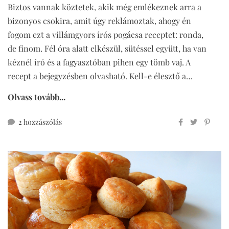
Biztos vannak köztetek, akik még emlékeznek arra a
bizonyos csokira, amit úgy reklámoztak, ahogy én
fogom ezt a villámgyors írós pogácsa receptet: ronda,
de finom. Fél óra alatt elkészül, sütéssel együtt, ha van
kéznél író és a fagyasztóban pihen egy tömb vaj. A
recept a bejegyzésben olvasható. Kell-e élesztő a…
Olvass tovább...
villámgyors
2 hozzászólás
írós
pogácsa
(teljes
kiőrlésű)
című
bejegyzéshez