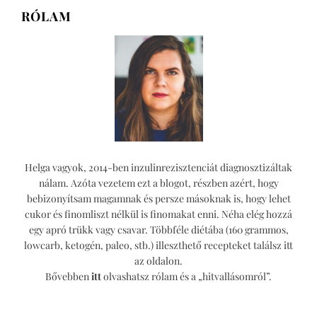
kiőrlésű
RÓLAM
pogácsa
Helga vagyok, 2014-ben inzulinrezisztenciát diagnosztizáltak
nálam. Azóta vezetem ezt a blogot, részben azért, hogy
bebizonyítsam magamnak és persze másoknak is, hogy lehet
cukor és finomliszt nélkül is finomakat enni. Néha elég hozzá
egy apró trükk vagy csavar. Többféle diétába (160 grammos,
lowcarb, ketogén, paleo, stb.) illeszthető recepteket találsz itt
az oldalon.
Bővebben
itt
olvashatsz rólam és a „hitvallásomról”.