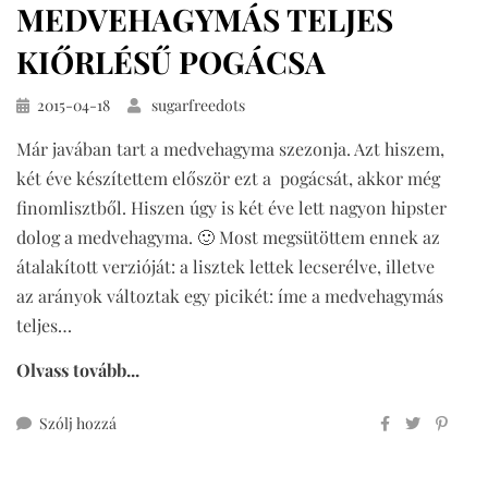
MEDVEHAGYMÁS TELJES
KIŐRLÉSŰ POGÁCSA
Közzétéve
2015-04-18
sugarfreedots
Már javában tart a medvehagyma szezonja. Azt hiszem,
két éve készítettem először ezt a pogácsát, akkor még
finomlisztből. Hiszen úgy is két éve lett nagyon hipster
dolog a medvehagyma. 🙂 Most megsütöttem ennek az
átalakított verzióját: a lisztek lettek lecserélve, illetve
az arányok változtak egy picikét: íme a medvehagymás
teljes…
Olvass tovább...
ehhez
Szólj hozzá
medvehagymás
teljes