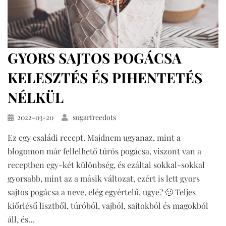
GYORS SAJTOS POGÁCSA
KELESZTÉS ÉS PIHENTETÉS
NÉLKÜL
Közzétéve
2022-03-20
sugarfreedots
Ez egy családi recept. Majdnem ugyanaz, mint a
blogomon már fellelhető túrós pogácsa, viszont van a
receptben egy-két különbség, és ezáltal sokkal-sokkal
gyorsabb, mint az a másik változat, ezért is lett gyors
sajtos pogácsa a neve, elég egyértelű, ugye? 🙂 Teljes
kiőrlésű lisztből, túróból, vajból, sajtokból és magokból
áll, és…