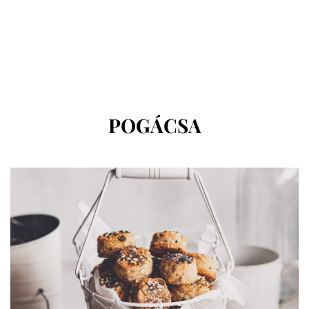
CÍMKE
:
POGÁCSA