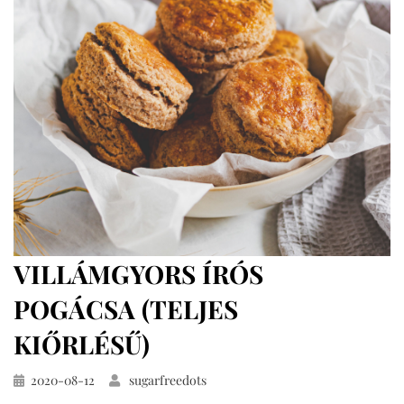
(teljes
kiőrlésű)
VILLÁMGYORS ÍRÓS
POGÁCSA (TELJES
KIŐRLÉSŰ)
Közzétéve
2020-08-12
sugarfreedots