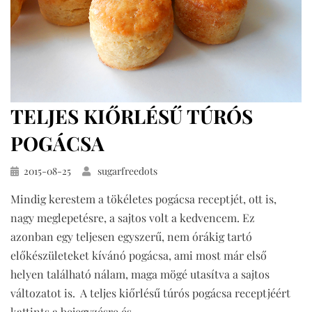
TELJES KIŐRLÉSŰ TÚRÓS
POGÁCSA
Közzétéve
2015-08-25
sugarfreedots
Mindig kerestem a tökéletes pogácsa receptjét, ott is,
nagy meglepetésre, a sajtos volt a kedvencem. Ez
azonban egy teljesen egyszerű, nem órákig tartó
előkészületeket kívánó pogácsa, ami most már első
helyen található nálam, maga mögé utasítva a sajtos
változatot is. A teljes kiőrlésű túrós pogácsa receptjéért
kattints a bejegyzésre és…