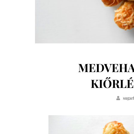
MEDVEHA
KIŐRLÉ
sugar