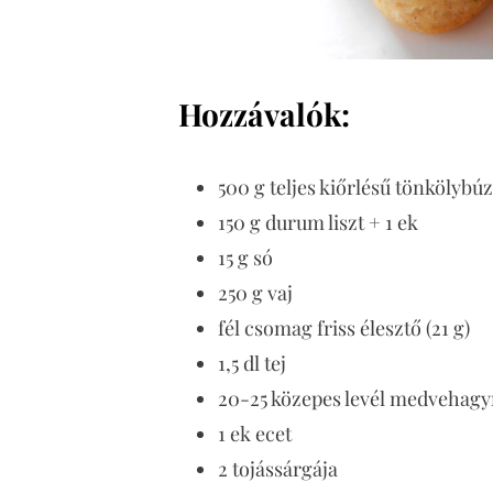
Hozzávalók:
500 g teljes kiőrlésű tönkölybúz
150 g durum liszt + 1 ek
15 g só
250 g vaj
fél csomag friss élesztő (21 g)
1,5 dl tej
20-25 közepes levél medvehagy
1 ek ecet
2 tojássárgája