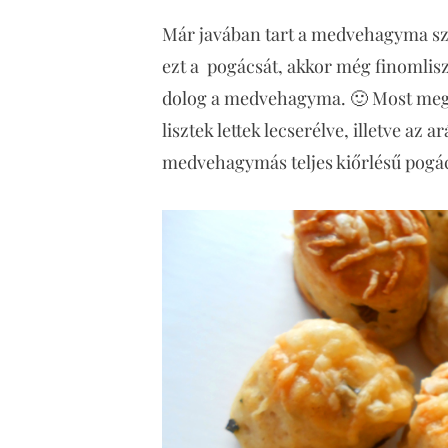
Már javában tart a medvehagyma sze
ezt a pogácsát, akkor még finomliszt
dolog a medvehagyma. 🙂 Most megsü
lisztek lettek lecserélve, illetve az 
medvehagymás teljes kiőrlésű pogá