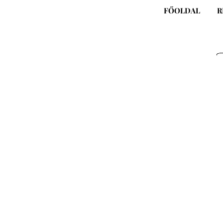
Skip
FŐOLDAL
R
to
content