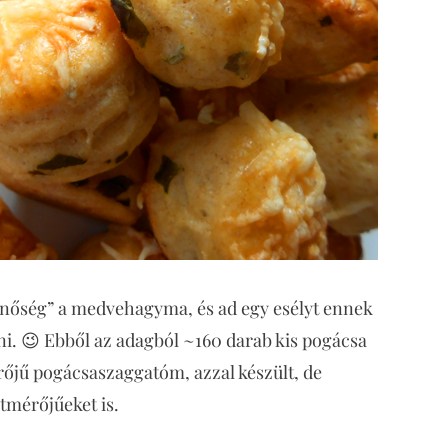
enőség” a medvehagyma, és ad egy esélyt ennek
ni. 😉 Ebből az adagból ~160 darab kis pogácsa
érőjű pogácsaszaggatóm, azzal készült, de
tmérőjűeket is.