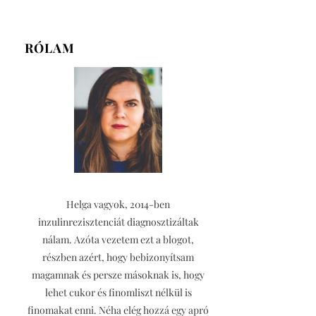
RÓLAM
Helga vagyok, 2014-ben
inzulinrezisztenciát diagnosztizáltak
nálam. Azóta vezetem ezt a blogot,
részben azért, hogy bebizonyítsam
magamnak és persze másoknak is, hogy
lehet cukor és finomliszt nélkül is
finomakat enni. Néha elég hozzá egy apró