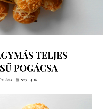
GYMÁS TELJES
SŰ POGÁCSA
Közzétéve
freedots
2015-04-18