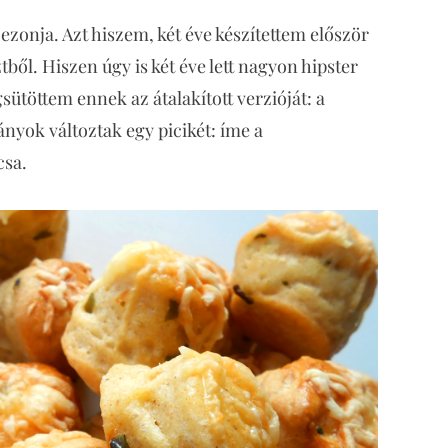
zonja. Azt hiszem, két éve készítettem először
ből. Hiszen úgy is két éve lett nagyon hipster
töttem ennek az átalakított verzióját: a
arányok változtak egy picikét: íme a
csa.