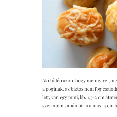
Aki túllép azon, hogy mennyire „m
a poginak, az biztos nem fog csalód
lett, van egy mini, kb. 1,5-2 cm átm
szerintem simán bírja a max. 4 cm á