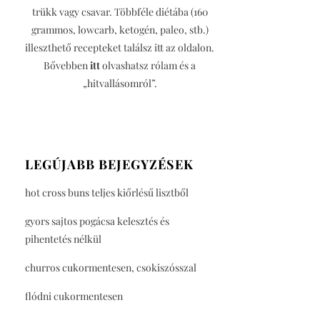
trükk vagy csavar. Többféle diétába (160
grammos, lowcarb, ketogén, paleo, stb.)
illeszthető recepteket találsz itt az oldalon.
Bővebben
itt
olvashatsz rólam és a
„hitvallásomról”.
LEGÚJABB BEJEGYZÉSEK
hot cross buns teljes kiőrlésű lisztből
gyors sajtos pogácsa kelesztés és
pihentetés nélkül
churros cukormentesen, csokiszósszal
flódni cukormentesen