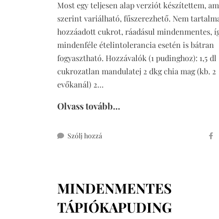
Most egy teljesen alap verziót készítettem, ami
szerint variálható, fűszerezhető. Nem tartalm
hozzáadott cukrot, ráadásul mindenmentes, í
mindenféle ételintolerancia esetén is bátran
fogyasztható. Hozzávalók (1 pudinghoz): 1,5 dl
cukrozatlan mandulatej 2 dkg chia mag (kb. 2
evőkanál) 2…
Olvass tovább...
ehhez
Szólj hozzá
chia
puding
MINDENMENTES
TÁPIÓKAPUDING