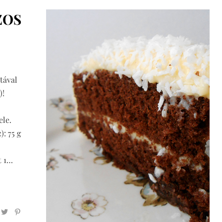
ZOS
tával
)!
ele.
: 75 g
t 1…