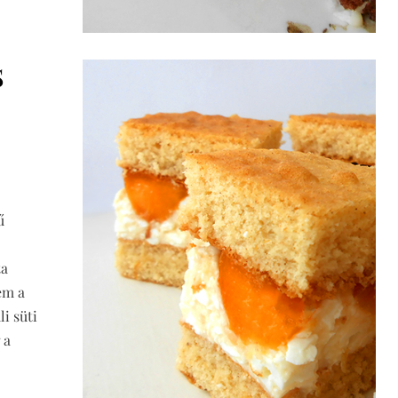
S
ű
ta
em a
i süti
 a