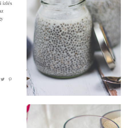
 ízlés
az
gy