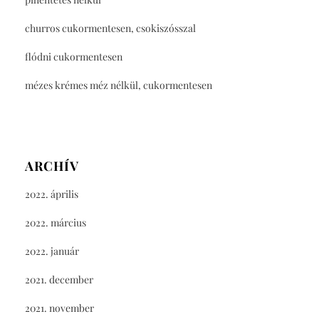
churros cukormentesen, csokiszósszal
flódni cukormentesen
mézes krémes méz nélkül, cukormentesen
ARCHÍV
2022. április
2022. március
2022. január
2021. december
2021. november