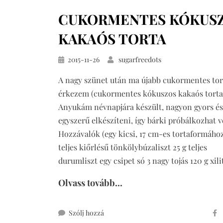
CUKORMENTES KÓKUS
KAKAÓS TORTA
Közzétéve
2015-11-26
sugarfreedots
A nagy szünet után ma újabb cukormentes tor
érkezem (cukormentes kókuszos kakaós torta
Anyukám névnapjára készült, nagyon gyors és
egyszerű elkészíteni, így bárki próbálkozhat v
Hozzávalók (egy kicsi, 17 cm-es tortaformához)
teljes kiőrlésű tönkölybúzaliszt 25 g teljes
durumliszt egy csipet só 3 nagy tojás 120 g xili
Olvass tovább...
ehhez
Szólj hozzá