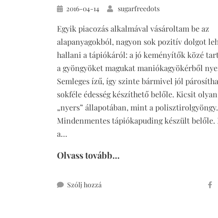
Közzétéve
2016-04-14
sugarfreedots
Egyik piacozás alkalmával vásároltam be az
alapanyagokból, nagyon sok pozitív dolgot le
hallani a tápiókáról: a jó keményítők közé tar
a gyöngyöket magukat maniókagyökérből nye
Semleges ízű, így szinte bármivel jól párosítha
sokféle édesség készíthető belőle. Kicsit olyan
„nyers” állapotában, mint a polisztirolgyöngy.
Mindenmentes tápiókapuding készült belőle.
a…
Olvass tovább...
ehhez
Szólj hozzá
mindenmentes
tápiókapuding