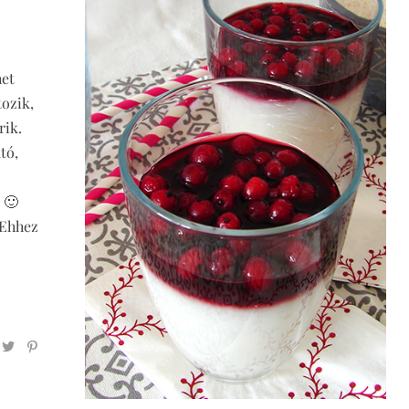
het
tozik,
rik.
tó,
 🙂
 Ehhez