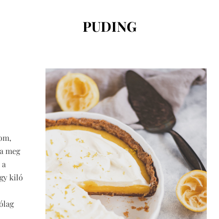
CÍMKE
:
PUDING
nom,
da meg
 a
gy kiló
ólag