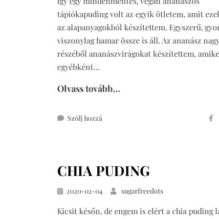
így egy mindenmentes, vegán ananászos
tápiókapuding volt az egyik ötletem, amit eze
az alapanyagokból készítettem. Egyszerű, gyor
viszonylag hamar össze is áll. Az ananász nag
részéből ananászvirágokat készítettem, amike
egyébként…
Olvass tovább...
ehhez
Szólj hozzá
ananászos
tápiókapuding
(mindenmentes,
CHIA PUDING
vegán)
Közzétéve
2020-02-04
sugarfreedots
Kicsit későn, de engem is elért a chia puding l