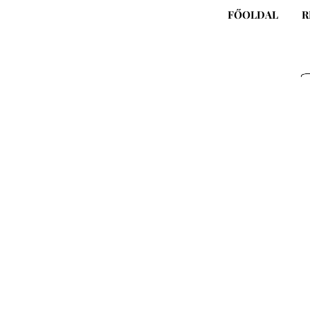
Skip
FŐOLDAL
R
to
content