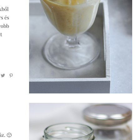
kből
s és
yobb
t
áz. 🙂