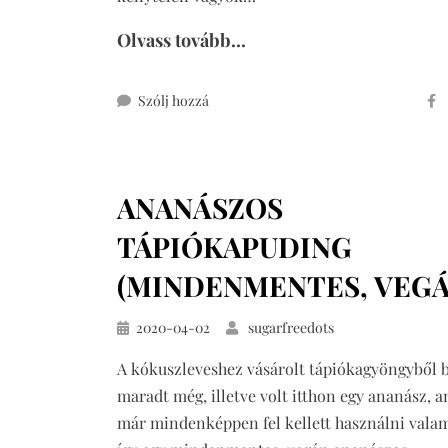
Olvass tovább...
ehhez
Szólj hozzá
citromos
pite
cukormentesen
ANANÁSZOS
TÁPIÓKAPUDING
(MINDENMENTES, VEGÁ
Közzétéve
2020-04-02
sugarfreedots
A kókuszleveshez vásárolt tápiókagyöngyből 
maradt még, illetve volt itthon egy ananász, a
már mindenképpen fel kellett használni vala