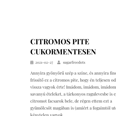
CITROMOS PITE
CUKORMENTESEN
Közzétéve
2021-02-27
sugarfreedots
Annyira gyönyörű szép a színe, és annyira fi
frissítő ez a citromos pite, hogy én teljesen o
vissza vagyok érte! Imádom, imádom, imádom
savanyú ételeket, a tárkonyos ragulevesbe is e
citromot facsarok bele, de régen ettem ezt a
gyümölcsöt magában is (amiért a fogaimtól ut
kénytelen vagyok…