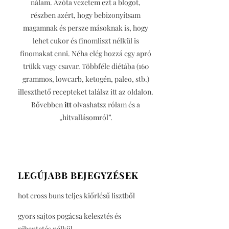
nálam. Azóta vezetem ezt a blogot,
részben azért, hogy bebizonyítsam
magamnak és persze másoknak is, hogy
lehet cukor és finomliszt nélkül is
finomakat enni. Néha elég hozzá egy apró
trükk vagy csavar. Többféle diétába (160
grammos, lowcarb, ketogén, paleo, stb.)
illeszthető recepteket találsz itt az oldalon.
Bővebben
itt
olvashatsz rólam és a
„hitvallásomról”.
LEGÚJABB BEJEGYZÉSEK
hot cross buns teljes kiőrlésű lisztből
gyors sajtos pogácsa kelesztés és
pihentetés nélkül