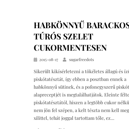
cukormentes
kókuszos
kakaós
HABKÖNNYŰ BARACKO
torta
TÚRÓS SZELET
CUKORMENTESEN
Közzétéve
2015-08-17
sugarfreedots
Sikerült kikísérletezni a tökéletes állagú és íz
piskótatésztát, így ebben a posztban ennek a
habkönnyű sütinek, és a pofonegyszerű piskó
alapreceptjét is megtalálhatjátok. Eleinte félt
piskótatésztától, hiszen a legtöbb cukor nélkül
nem jön fel szépen, a kelt tészta nem kell meg
xilittel, tehát joggal tartottam tőle, ez…