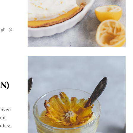
N)
bőven
mit
mihez,