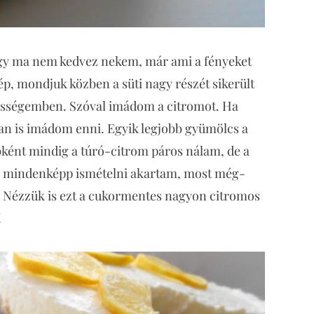
ogy ma nem kedvez nekem, már ami a fényeket
kép, mondjuk közben a süti nagy részét sikerült
sségemben. Szóval imádom a citromot. Ha
an is imádom enni. Egyik legjobb gyümölcs a
ébként mindig a túró-citrom páros nálam, de a
tán mindenképp ismételni akartam, most még-
Nézzük is ezt a cukormentes nagyon citromos
!