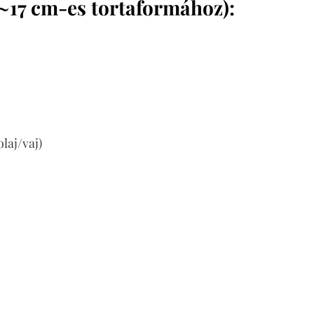
 ~17 cm-es tortaformához):
laj/vaj)