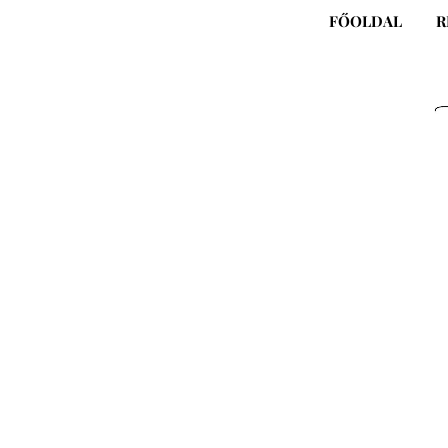
Skip
FŐOLDAL
R
to
content