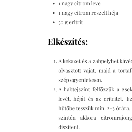
1 nagy citrom leve
1 nagy citrom reszelt héja
50 g eritrit
Elkészítés:
A kekszet és a zabpelyhet kávéd
olvasztott vajat, majd a tort
szép egyenletesen.
A habtejszínt felfőzzük a zse
levét, héját és az eritritet. 
hűtőbe tesszük min. 2-3 órára, 
szintén akkora citromrajon
díszíteni.