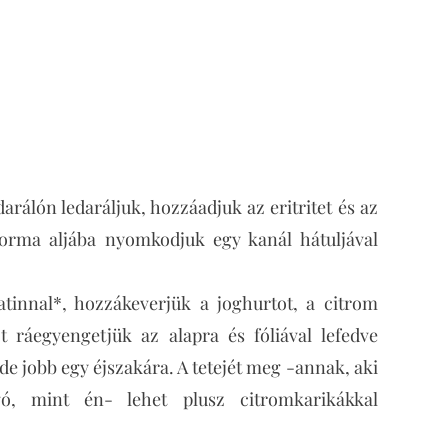
arálón ledaráljuk, hozzáadjuk az eritritet és az
aforma aljába nyomkodjuk egy kanál hátuljával
latinnal*, hozzákeverjük a joghurtot, a citrom
Ezt ráegyengetjük az alapra és fóliával lefedve
de jobb egy éjszakára. A tetejét meg -annak, aki
gó, mint én- lehet plusz citromkarikákkal