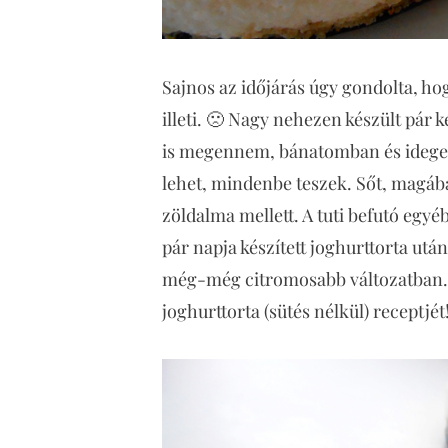
Sajnos az időjárás úgy gondolta, h
illeti. 🙁 Nagy nehezen készült pár 
is megennem, bánatomban és idege
lehet, mindenbe teszek. Sőt, magáb
zöldalma mellett. A tuti befutó egy
pár napja készített joghurttorta u
még-még citromosabb változatban. 
joghurttorta (sütés nélkül) receptjét