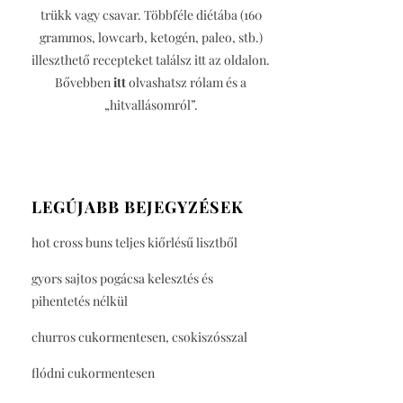
trükk vagy csavar. Többféle diétába (160
grammos, lowcarb, ketogén, paleo, stb.)
illeszthető recepteket találsz itt az oldalon.
Bővebben
itt
olvashatsz rólam és a
„hitvallásomról”.
LEGÚJABB BEJEGYZÉSEK
hot cross buns teljes kiőrlésű lisztből
gyors sajtos pogácsa kelesztés és
pihentetés nélkül
churros cukormentesen, csokiszósszal
flódni cukormentesen