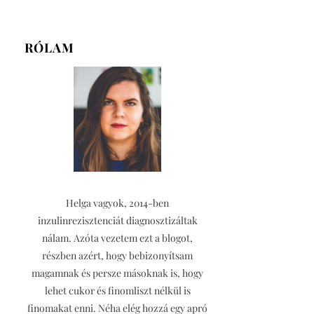
RÓLAM
Helga vagyok, 2014-ben
inzulinrezisztenciát diagnosztizáltak
nálam. Azóta vezetem ezt a blogot,
részben azért, hogy bebizonyítsam
magamnak és persze másoknak is, hogy
lehet cukor és finomliszt nélkül is
finomakat enni. Néha elég hozzá egy apró