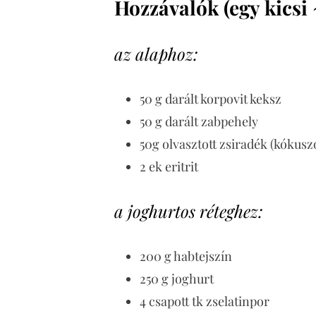
Hozzávalók (egy kicsi
az alaphoz:
50 g darált korpovit keksz
50 g darált zabpehely
50g olvasztott zsiradék (kókuszo
2 ek eritrit
a joghurtos réteghez:
200 g habtejszín
250 g joghurt
4 csapott tk zselatinpor