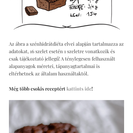
Az ábra a szénhidrátdiéta elvei alapján tartalmazza az
adatokat, 16 szelet esetén 1 szeletre vonatkozik és
csak tájékoztató jellegű! A ténylegesen felhasznált
alapanyagok méretei, tápanyagtartalmai is
eltérhetnek az általam használtaktól.
Még több csokis receptért
kattints ide
!