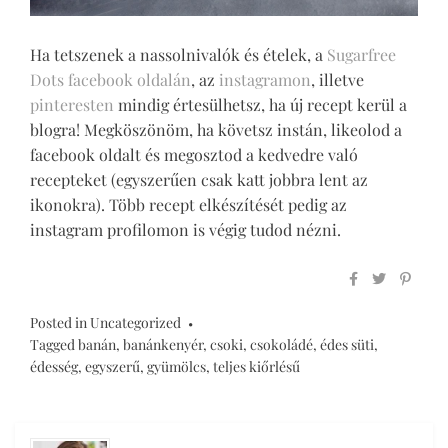
Ha tetszenek a nassolnivalók és ételek, a
Sugarfree
Dots facebook oldalán
, az
instagramon
, illetve
pinteresten
mindig értesülhetsz, ha új recept kerül a
blogra! Megköszönöm, ha követsz instán, likeolod a
facebook oldalt és megosztod a kedvedre való
recepteket (egyszerűen csak katt jobbra lent az
ikonokra). Több recept elkészítését pedig az
instagram profilomon is végig tudod nézni.
Posted in
Uncategorized
Tagged
banán
,
banánkenyér
,
csoki
,
csokoládé
,
édes süti
,
édesség
,
egyszerű
,
gyümölcs
,
teljes kiőrlésű