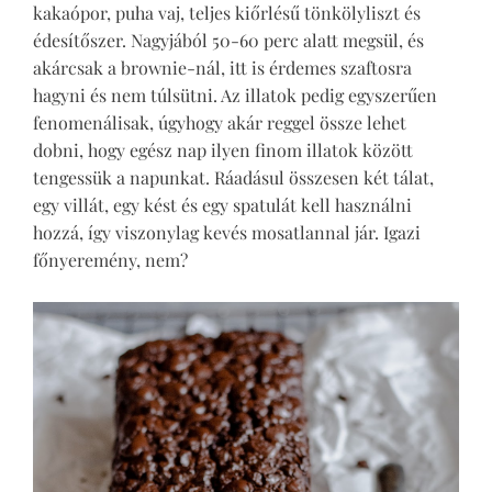
kakaópor, puha vaj, teljes kiőrlésű tönkölyliszt és
édesítőszer. Nagyjából 50-60 perc alatt megsül, és
akárcsak a brownie-nál, itt is érdemes szaftosra
hagyni és nem túlsütni. Az illatok pedig egyszerűen
fenomenálisak, úgyhogy akár reggel össze lehet
dobni, hogy egész nap ilyen finom illatok között
tengessük a napunkat. Ráadásul összesen két tálat,
egy villát, egy kést és egy spatulát kell használni
hozzá, így viszonylag kevés mosatlannal jár. Igazi
főnyeremény, nem?