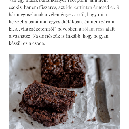
csokis, hanem fűszeres, azt
ide kattintva
érheted el. S
bár megoszlanak a vélemények arról, hogy mi a
helyzet a banánnal egyes diétákban, én nem zárom
ki. A „világnézetemről” bővebben a
rólam rész
alatt
olvashatsz. Na de nézzük is inkább, hogy hogyan
készül ez a csoda.