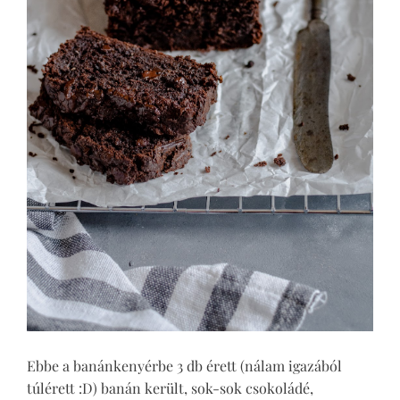
Ebbe a banánkenyérbe 3 db érett (nálam igazából
túlérett :D) banán került, sok-sok csokoládé,