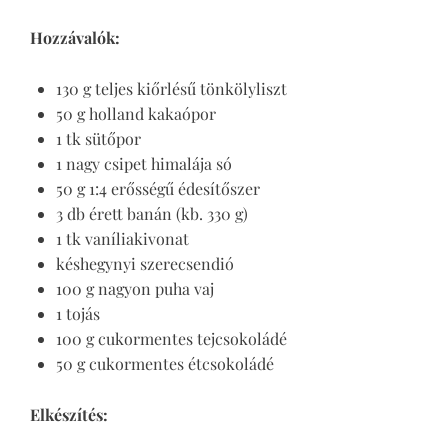
Hozzávalók:
130 g teljes kiőrlésű tönkölyliszt
50 g holland kakaópor
1 tk sütőpor
1 nagy csipet himalája só
50 g 1:4 erősségű édesítőszer
3 db érett banán (kb. 330 g)
1 tk vaníliakivonat
késhegynyi szerecsendió
100 g nagyon puha vaj
1 tojás
100 g cukormentes tejcsokoládé
50 g cukormentes étcsokoládé
Elkészítés: