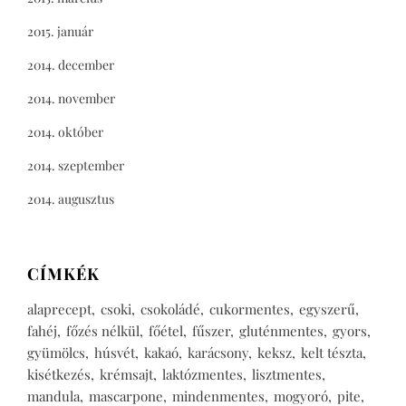
2015. január
2014. december
2014. november
2014. október
2014. szeptember
2014. augusztus
CÍMKÉK
alaprecept
csoki
csokoládé
cukormentes
egyszerű
fahéj
főzés nélkül
főétel
fűszer
gluténmentes
gyors
gyümölcs
húsvét
kakaó
karácsony
keksz
kelt tészta
kisétkezés
krémsajt
laktózmentes
lisztmentes
mandula
mascarpone
mindenmentes
mogyoró
pite