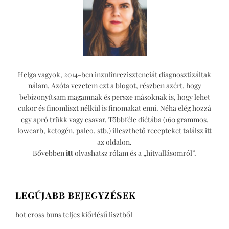
Helga vagyok, 2014-ben inzulinrezisztenciát diagnosztizáltak
nálam. Azóta vezetem ezt a blogot, részben azért, hogy
bebizonyítsam magamnak és persze másoknak is, hogy lehet
cukor és finomliszt nélkül is finomakat enni. Néha elég hozzá
egy apró trükk vagy csavar. Többféle diétába (160 grammos,
lowcarb, ketogén, paleo, stb.) illeszthető recepteket találsz itt
az oldalon.
Bővebben
itt
olvashatsz rólam és a „hitvallásomról”.
LEGÚJABB BEJEGYZÉSEK
hot cross buns teljes kiőrlésű lisztből