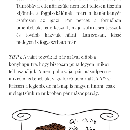
Tűpróbával ellenőrizzük: nem kell teljesen tisztán
kijönnie a fogpiszkálónak, mert a banánkenyér
szaftosan az igazi. Pár percet a formában
pihentetjük, ha elkészült, majd sütirácsra tesszük
és tovább hagyjuk hűlni. Langyosan, kissé
melegen is fogyasztható már.
TIPP 1:
A vajat tegyük ki pár órával előbb a
konyhapultra, hogy biztosan puha legyen, mikor
felhasználjuk. A nem puha vajat pár másodpercre
mikróba is tehetjük, vagy forró pohár alá.
TIPP 2:
Frissen a legjobb, de másnap is nagyon finom, csak
melegítsünk rá mikróban pár másodpercig.