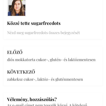
Közzé tette
sugarfreedots
Nézd meg sugarfreedots összes bejegyzését
ELŐZŐ
Bejegyzés
diós mokkatorta cukor-, glutén- és laktózmentesen
navigáció
KÖVETKEZŐ
zabkeksz cukor-, laktóz- és gluténmentesen
Vélemény, hozzászólás?
Az e-mail címet nem tesszük közzé.
A kötelező