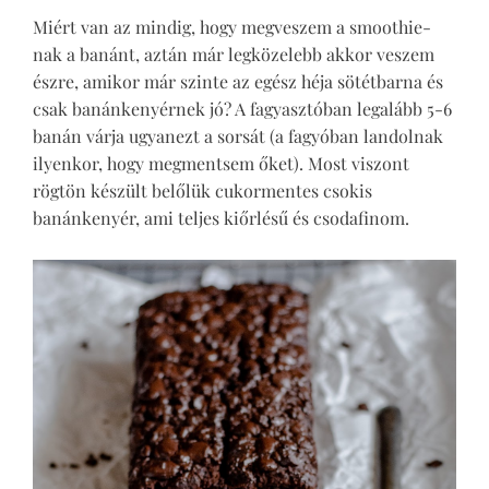
Miért van az mindig, hogy megveszem a smoothie-
nak a banánt, aztán már legközelebb akkor veszem
észre, amikor már szinte az egész héja sötétbarna és
csak banánkenyérnek jó? A fagyasztóban legalább 5-6
banán várja ugyanezt a sorsát (a fagyóban landolnak
ilyenkor, hogy megmentsem őket). Most viszont
rögtön készült belőlük cukormentes csokis
banánkenyér, ami teljes kiőrlésű és csodafinom.