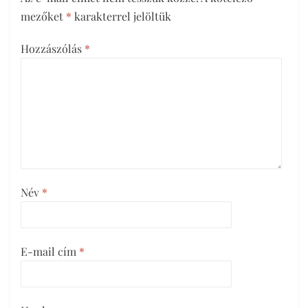
mezőket
*
karakterrel jelöltük
Hozzászólás
*
Név
*
E-mail cím
*