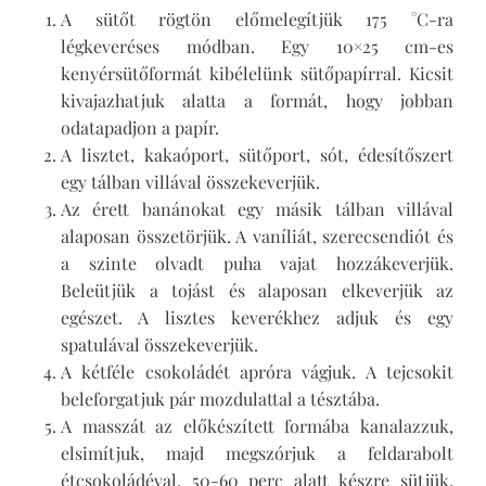
A sütőt rögtön előmelegítjük 175 °C-ra
légkeveréses módban. Egy 10×25 cm-es
kenyérsütőformát kibélelünk sütőpapírral. Kicsit
kivajazhatjuk alatta a formát, hogy jobban
odatapadjon a papír.
A lisztet, kakaóport, sütőport, sót, édesítőszert
egy tálban villával összekeverjük.
Az érett banánokat egy másik tálban villával
alaposan összetörjük. A vaníliát, szerecsendiót és
a szinte olvadt puha vajat hozzákeverjük.
Beleütjük a tojást és alaposan elkeverjük az
egészet. A lisztes keverékhez adjuk és egy
spatulával összekeverjük.
A kétféle csokoládét apróra vágjuk. A tejcsokit
beleforgatjuk pár mozdulattal a tésztába.
A masszát az előkészített formába kanalazzuk,
elsimítjuk, majd megszórjuk a feldarabolt
étcsokoládéval. 50-60 perc alatt készre sütjük.