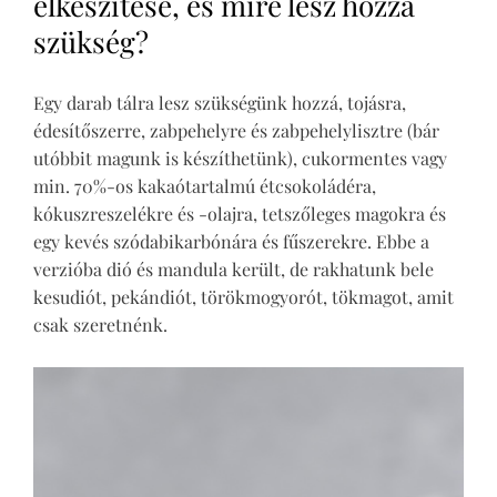
elkészítése, és mire lesz hozzá
szükség?
Egy darab tálra lesz szükségünk hozzá, tojásra,
édesítőszerre, zabpehelyre és zabpehelylisztre (bár
utóbbit magunk is készíthetünk), cukormentes vagy
min. 70%-os kakaótartalmú étcsokoládéra,
kókuszreszelékre és -olajra, tetszőleges magokra és
egy kevés szódabikarbónára és fűszerekre. Ebbe a
verzióba dió és mandula került, de rakhatunk bele
kesudiót, pekándiót, törökmogyorót, tökmagot, amit
csak szeretnénk.