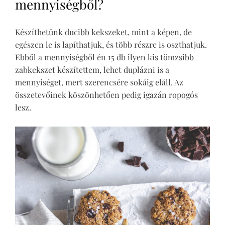
mennyiségből?
Készíthetünk ducibb kekszeket, mint a képen, de
egészen le is lapíthatjuk, és több részre is oszthatjuk.
Ebből a mennyiségből én 15 db ilyen kis tömzsibb
zabkekszet készítettem, lehet duplázni is a
mennyiséget, mert szerencsére sokáig eláll. Az
összetevőinek köszönhetően pedig igazán ropogós
lesz.