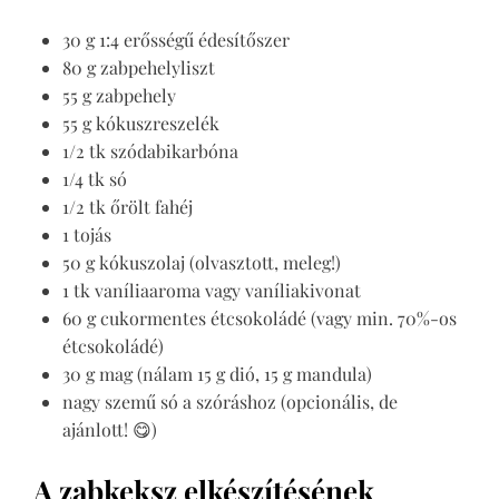
30 g 1:4 erősségű édesítőszer
80 g zabpehelyliszt
55 g zabpehely
55 g kókuszreszelék
1/2 tk szódabikarbóna
1/4 tk só
1/2 tk őrölt fahéj
1 tojás
50 g kókuszolaj (olvasztott, meleg!)
1 tk vaníliaaroma vagy vaníliakivonat
60 g cukormentes étcsokoládé (vagy min. 70%-os
étcsokoládé)
30 g mag (nálam 15 g dió, 15 g mandula)
nagy szemű só a szóráshoz (opcionális, de
ajánlott! 😋)
A zabkeksz elkészítésének