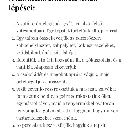
lépései:
A sütőt előmelegítjük 175
°
C-ra alsó-felső
sütésmódban. Egy tepsit kibélelünk sütőpapírral.
Egy tálban összekeverjük az édesítőszert,
zabpehelylisztet, zabpelyhet, kókuszreszeléket,
szódabikarbónát, sót, fahéjat.
Beleütjük a tojást, hozzáöntjük a kókuszolajat és a
vaníliát. Alaposan elkeverjük.
A csokoládét és magokat apróra vágjuk, majd
beleforgatjuk a masszába.
15 db egyenlő részre osztjuk a masszát, golyókat
formázunk belőle, tepsire sorakoztatjuk őket
egymástól távol, majd a tenyerünkkel óvatosan
lenyomjuk a golyókat, attól függően, hogy milyen
vastag kekszeket szeretnénk.
10 perc alatt készre sütjük, hagyjuk a tepsin