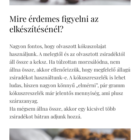
Mire érdemes figyelni az
elkészítésénél?
Nagyon fontos, hogy olvaszott kókuszolajat
használjunk. A melegtől és az olvasztott zsiradéktól
áll össze a keksz. Ha túlzottan morzsálódna, nem
állna össze, akkor ellenőrizzük, hogy megfelelő állagú
zsiradékot használtunk-e. A kókuszreszelék is lehet
ludas, hiszen nagyon könnyű „elmérni”, pár gramm
kókuszreszelék már jelentős mennyiség, ami plusz
szárazanyag.
Ha mégsem állna össze, akkor egy kicsivel több
zsiradékot bátran adjunk hozzá.