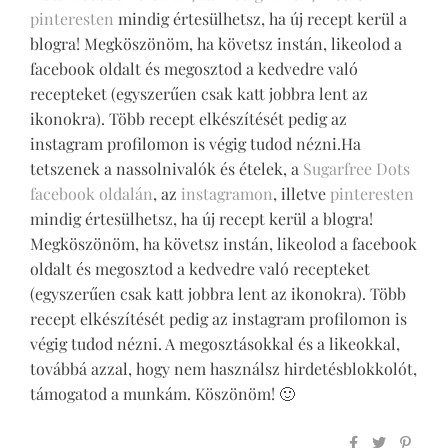
pinteresten
mindig értesülhetsz, ha új recept kerül a
blogra! Megköszönöm, ha követsz instán, likeolod a
facebook oldalt és megosztod a kedvedre való
recepteket (egyszerűen csak katt jobbra lent az
ikonokra). Több recept elkészítését pedig az
instagram profilomon is végig tudod nézni.Ha
tetszenek a nassolnivalók és ételek, a
Sugarfree Dots
facebook oldalán
, az
instagramon
, illetve
pinteresten
mindig értesülhetsz, ha új recept kerül a blogra!
Megköszönöm, ha követsz instán, likeolod a facebook
oldalt és megosztod a kedvedre való recepteket
(egyszerűen csak katt jobbra lent az ikonokra). Több
recept elkészítését pedig az instagram profilomon is
végig tudod nézni. A megosztásokkal és a likeokkal,
továbbá azzal, hogy nem használsz hirdetésblokkolót,
támogatod a munkám. Köszönöm! 🙂