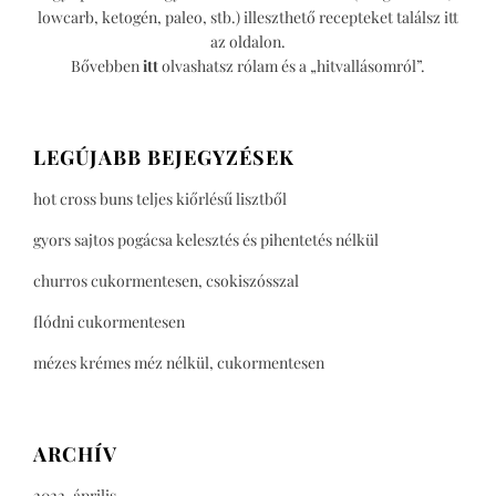
lowcarb, ketogén, paleo, stb.) illeszthető recepteket találsz itt
az oldalon.
Bővebben
itt
olvashatsz rólam és a „hitvallásomról”.
LEGÚJABB BEJEGYZÉSEK
hot cross buns teljes kiőrlésű lisztből
gyors sajtos pogácsa kelesztés és pihentetés nélkül
churros cukormentesen, csokiszósszal
flódni cukormentesen
mézes krémes méz nélkül, cukormentesen
ARCHÍV
2022. április