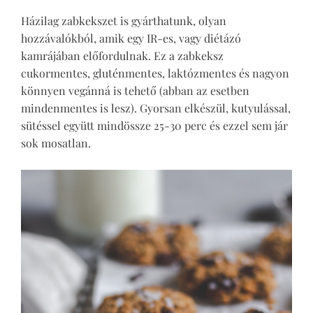
Házilag zabkekszet is gyárthatunk, olyan
hozzávalókból, amik egy IR-es, vagy diétázó
kamrájában előfordulnak. Ez a zabkeksz
cukormentes, gluténmentes, laktózmentes és nagyon
könnyen vegánná is tehető (abban az esetben
mindenmentes is lesz). Gyorsan elkészül, kutyulással,
sütéssel együtt mindössze 25-30 perc és ezzel sem jár
sok mosatlan.