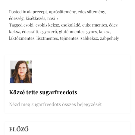
Posted in
alaprecept
,
aprósütemény
,
édes sütemény
,
édesség
,
kisétkezés
,
nasi
Tagged
csoki
,
csokis keksz
,
csokoládé
,
cukormentes
,
édes
keksz
,
édes süti
,
egyszerű
,
gluténmentes
,
gyors
,
keksz
,
laktózmentes
,
lisztmentes
,
tejmentes
,
zabkeksz
,
zabpehely
Közzé tette
sugarfreedots
Nézd meg sugarfreedots összes bejegyzését
ELŐZŐ
Bejegyzés