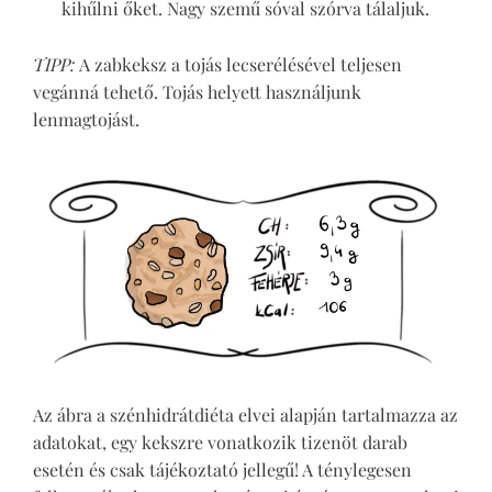
kihűlni őket. Nagy szemű sóval szórva tálaljuk.
TIPP:
A zabkeksz a tojás lecserélésével teljesen
vegánná tehető. Tojás helyett használjunk
lenmagtojást.
Az ábra a szénhidrátdiéta elvei alapján tartalmazza az
adatokat, egy kekszre vonatkozik tizenöt darab
esetén és csak tájékoztató jellegű! A ténylegesen