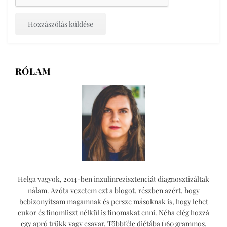
RÓLAM
Helga vagyok, 2014-ben inzulinrezisztenciát diagnosztizáltak
nálam. Azóta vezetem ezt a blogot, részben azért, hogy
bebizonyítsam magamnak és persze másoknak is, hogy lehet
cukor és finomliszt nélkül is finomakat enni. Néha elég hozzá
egy apró trükk vagy csavar. Többféle diétába (160 grammos,