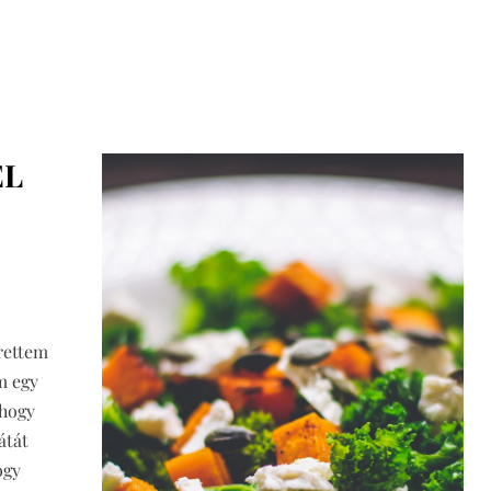
EL
rettem
m egy
yhogy
átát
ogy