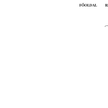
Skip
FŐOLDAL
R
to
content