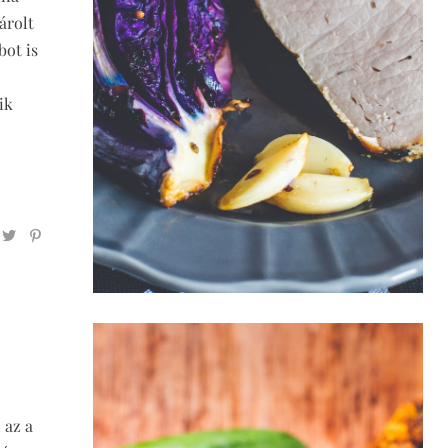
árolt
bot is
ik
 az a