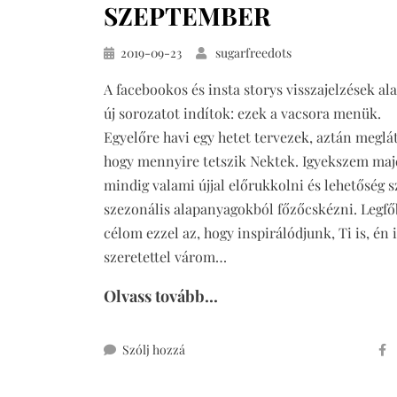
SZEPTEMBER
Közzétéve
2019-09-23
sugarfreedots
A facebookos és insta storys visszajelzések al
új sorozatot indítok: ezek a vacsora menük.
Egyelőre havi egy hetet tervezek, aztán meglá
hogy mennyire tetszik Nektek. Igyekszem maj
mindig valami újjal előrukkolni és lehetőség s
szezonális alapanyagokból főzőcskézni. Legf
célom ezzel az, hogy inspirálódjunk, Ti is, én 
szeretettel várom…
Olvass tovább...
ehhez
Szólj hozzá
vacsora
menü