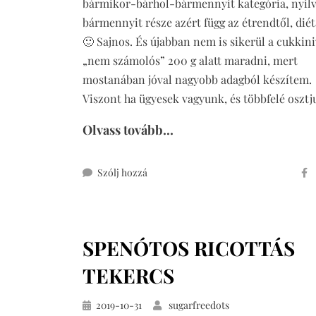
bármikor-bárhol-bármennyit kategória, nyil
bármennyit része azért függ az étrendtől, diétá
🙂 Sajnos. És újabban nem is sikerül a cukkini
„nem számolós” 200 g alatt maradni, mert
mostanában jóval nagyobb adagból készítem.
Viszont ha ügyesek vagyunk, és többfelé oszt
Olvass tovább...
ehhez
Szólj hozzá
sajtos
cukkinifasírt
SPENÓTOS RICOTTÁS
TEKERCS
Közzétéve
2019-10-31
sugarfreedots