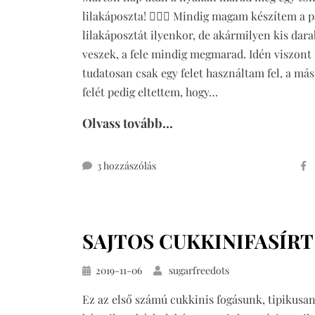
lilakáposzta! 🙋🏼‍♀️ Mindig magam készítem a p
lilakáposztát ilyenkor, de akármilyen kis dara
veszek, a fele mindig megmarad. Idén viszont
tudatosan csak egy felet használtam fel, a más
felét pedig eltettem, hogy…
Olvass tovább...
szaftos
3 hozzászólás
sertéskaraj
fűszeres
sült
SAJTOS CUKKINIFASÍRT
lilakáposztával
című
Közzétéve
2019-11-06
bejegyzéshez
sugarfreedots
Ez az első számú cukkinis fogásunk, tipikusan