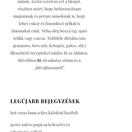
nálam. Azóta vezetem ezt a blogot,
részben azért, hogy bebizonyítsam
magamnak és persze másoknak is, hogy
lehet cukor és finomliszt nélkül is
finomakat enni. Néha elég hozzá egy apró
trükk vagy csavar. Többféle diétába (160
grammos, lowcarb, ketogén, paleo, stb.)
illeszthető recepteket találsz itt az oldalon.
Bővebben
itt
olvashatsz rólam és a
„hitvallásomról”.
LEGÚJABB BEJEGYZÉSEK
hot cross buns teljes kiőrlésű lisztből
gyors sajtos pogácsa kelesztés és
pihentetés nélkül