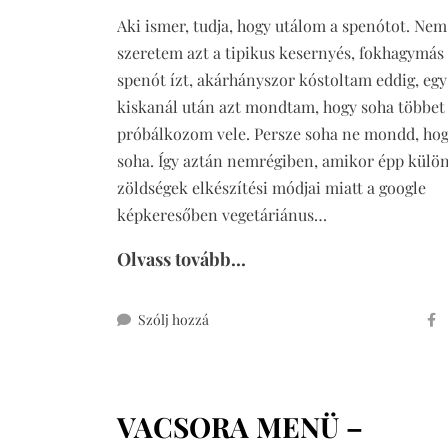
Aki ismer, tudja, hogy utálom a spenótot. Nem
szeretem azt a tipikus kesernyés, fokhagymás
spenót ízt, akárhányszor kóstoltam eddig, egy
kiskanál után azt mondtam, hogy soha többe
próbálkozom vele. Persze soha ne mondd, ho
soha. Így aztán nemrégiben, amikor épp külö
zöldségek elkészítési módjai miatt a google
képkeresőben vegetáriánus…
Olvass tovább...
ehhez
Szólj hozzá
spenótos
ricottás
tekercs
VACSORA MENÜ –