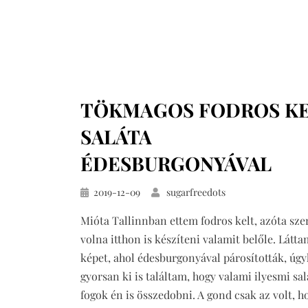
TÖKMAGOS FODROS K
SALÁTA
ÉDESBURGONYÁVAL
Közzétéve
2019-12-09
sugarfreedots
Mióta Tallinnban ettem fodros kelt, azóta sze
volna itthon is készíteni valamit belőle. Látta
képet, ahol édesburgonyával párosították, úg
gyorsan ki is találtam, hogy valami ilyesmi sal
fogok én is összedobni. A gond csak az volt, h