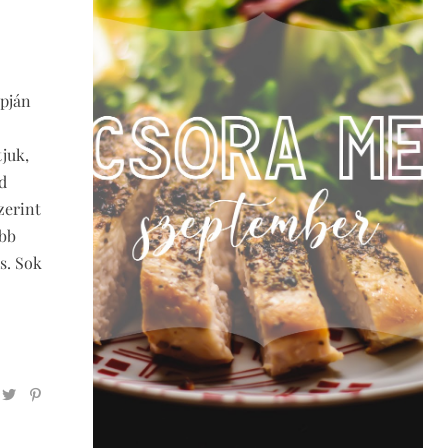
apján
tjuk,
d
zerint
őbb
is. Sok