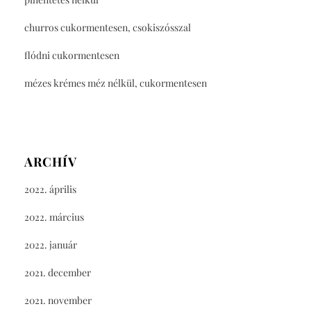
churros cukormentesen, csokiszósszal
flódni cukormentesen
mézes krémes méz nélkül, cukormentesen
ARCHÍV
2022. április
2022. március
2022. január
2021. december
2021. november