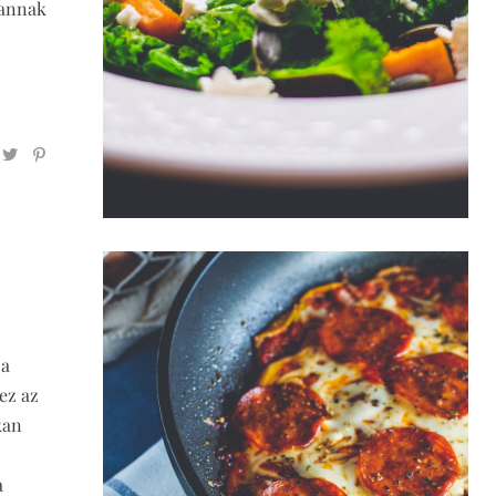
 annak
za
ez az
kan
a