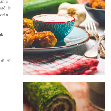
ván a
tól is.
vel a
juk,…