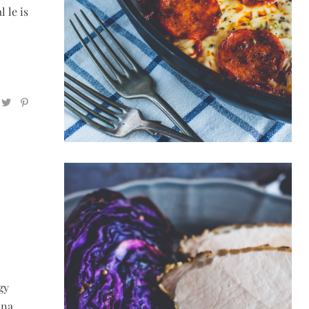
 le is
gy
nna