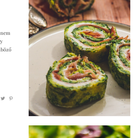
t nem
gy
nböző