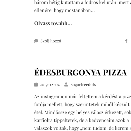
három hétig kutattam a fodros kel után, mert
ellenére, hogy mostanában…
Olvass tovább...
ehhez
Szólj hozzá
tökmagos
fodros
kel
ÉDESBURGONYA PIZZA
saláta
édesburgonyával
Közzétéve
2019-12-04
sugarfreedots
Az instagramon már feltettem a kérdést a piz
fotója mellett, hogy szerintetek miből készült 
étel. Mindössze egy helyes válasz érkezett, so
karfiolra tippeltetek, de a kedvenceim azok a
válaszok voltak, hogy „nem tudom, de kérem 