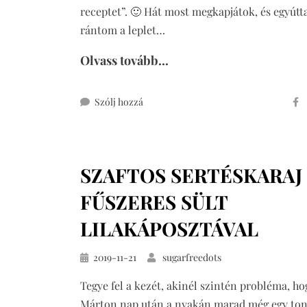
receptet”. 🙂 Hát most megkapjátok, és egyúttal
rántom a leplet…
Olvass tovább...
ehhez
Szólj hozzá
édesburgonya
pizza
SZAFTOS SERTÉSKARAJ
FŰSZERES SÜLT
LILAKÁPOSZTÁVAL
Közzétéve
2019-11-21
sugarfreedots
Tegye fel a kezét, akinél szintén probléma, ho
Márton nap után a nyakán marad még egy to