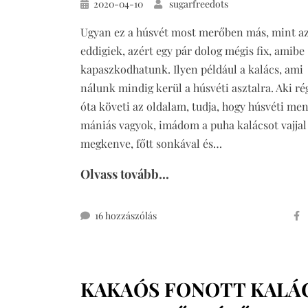
Közzétéve
2020-04-10
sugarfreedots
Ugyan ez a húsvét most merőben más, mint a
eddigiek, azért egy pár dolog mégis fix, amibe
kapaszkodhatunk. Ilyen például a kalács, ami
nálunk mindig kerül a húsvéti asztalra. Aki r
óta követi az oldalam, tudja, hogy húsvéti me
mániás vagyok, imádom a puha kalácsot vajjal
megkenve, főtt sonkával és…
Olvass tovább...
teljes
16 hozzászólás
kiőrlésű
fonott
kalács
KAKAÓS FONOTT KALÁ
hatos
fonással