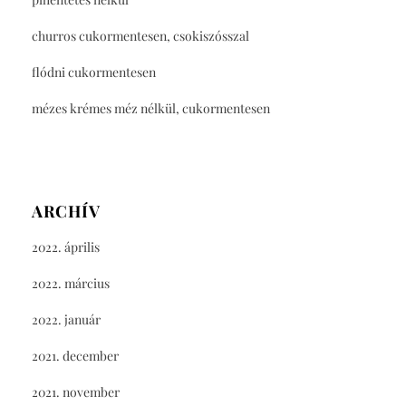
churros cukormentesen, csokiszósszal
flódni cukormentesen
mézes krémes méz nélkül, cukormentesen
ARCHÍV
2022. április
2022. március
2022. január
2021. december
2021. november