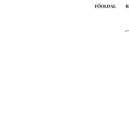
Skip
FŐOLDAL
R
to
content