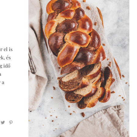
r el is
k, és
g idő
a
 a