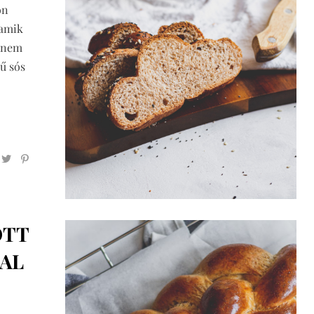
on
 amik
s nem
sű sós
OTT
AL