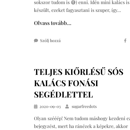
sokszor tudom is 😅) enni. Idén mini kalács is
készült, ezeket fagyasztani is szuper, így…
Olvass tovább...
ehhez
Szólj hozzá
mini
kalács
teljes
TELJES KIŐRLÉSŰ SÓS
kiőrlésű
lisztből,
KALÁCS FONÁSI
cukormentesen
SEGÉDLETTEL
Közzétéve
2020-09-03
sugarfreedots
Olyan szééép! Nem tudom máshogy kezdeni ez
bejegyzést, mert ha ránézek a képekre, akkor