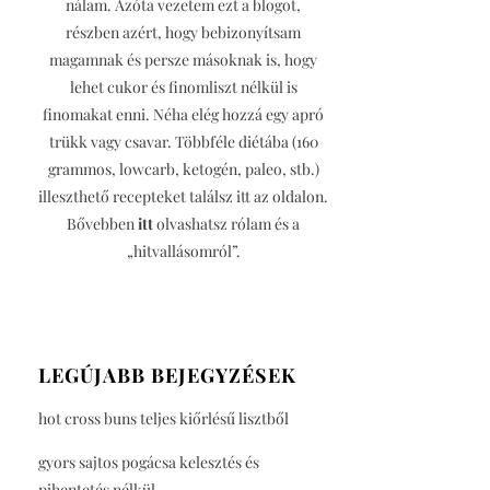
nálam. Azóta vezetem ezt a blogot,
részben azért, hogy bebizonyítsam
magamnak és persze másoknak is, hogy
lehet cukor és finomliszt nélkül is
finomakat enni. Néha elég hozzá egy apró
trükk vagy csavar. Többféle diétába (160
grammos, lowcarb, ketogén, paleo, stb.)
illeszthető recepteket találsz itt az oldalon.
Bővebben
itt
olvashatsz rólam és a
„hitvallásomról”.
LEGÚJABB BEJEGYZÉSEK
hot cross buns teljes kiőrlésű lisztből
gyors sajtos pogácsa kelesztés és
pihentetés nélkül