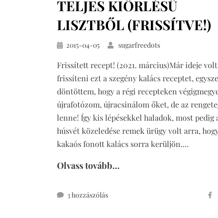
TELJES KIŐRLÉSŰ
(fázisfotókkal)
című
LISZTBŐL (FRISSÍTVE!)
bejegyzéshez
Közzétéve
2015-04-05
sugarfreedots
Frissített recept! (2021. március)Már ideje volt
frissíteni ezt a szegény kalács receptet, egysze
döntöttem, hogy a régi recepteken végigmegye
újrafotózom, újracsinálom őket, de az rengete
lenne! Így kis lépésekkel haladok, most pedig 
húsvét közeledése remek ürügy volt arra, hogy
kakaós fonott kalács sorra kerüljön.…
Olvass tovább...
kakaós
3 hozzászólás
fonott