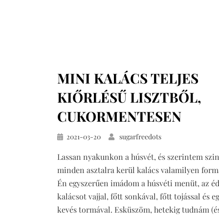
MINI KALÁCS TELJES
KIŐRLÉSŰ LISZTBŐL,
CUKORMENTESEN
Közzétéve
2021-03-20
sugarfreedots
Lassan nyakunkon a húsvét, és szerintem szin
minden asztalra kerül kalács valamilyen for
Én egyszerűen imádom a húsvéti menüt, az é
kalácsot vajjal, főtt sonkával, főtt tojással és e
kevés tormával. Esküszöm, hetekig tudnám (é