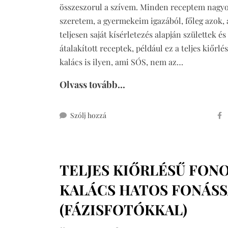
összeszorul a szívem. Minden receptem nagy
szeretem, a gyermekeim igazából, főleg azok,
teljesen saját kísérletezés alapján születtek é
átalakított receptek, például ez a teljes kiőrlé
kalács is ilyen, ami SÓS, nem az…
Olvass tovább...
ehhez
Szólj hozzá
teljes
kiőrlésű
sós
TELJES KIŐRLÉSŰ FON
kalács
fonási
KALÁCS HATOS FONÁSS
segédlettel
(FÁZISFOTÓKKAL)