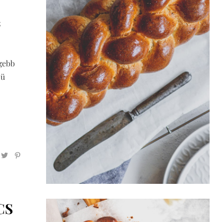
z
égebb
nü
CS