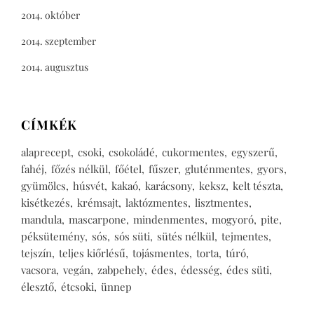
2014. október
2014. szeptember
2014. augusztus
CÍMKÉK
alaprecept
csoki
csokoládé
cukormentes
egyszerű
fahéj
főzés nélkül
főétel
fűszer
gluténmentes
gyors
gyümölcs
húsvét
kakaó
karácsony
keksz
kelt tészta
kisétkezés
krémsajt
laktózmentes
lisztmentes
mandula
mascarpone
mindenmentes
mogyoró
pite
péksütemény
sós
sós süti
sütés nélkül
tejmentes
tejszín
teljes kiőrlésű
tojásmentes
torta
túró
vacsora
vegán
zabpehely
édes
édesség
édes süti
élesztő
étcsoki
ünnep