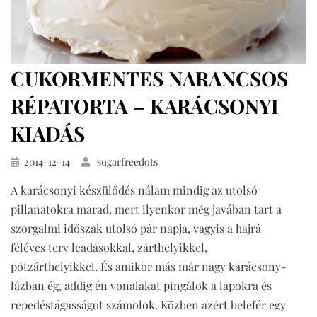
CUKORMENTES NARANCSOS
RÉPATORTA – KARÁCSONYI
KIADÁS
Közzétéve
2014-12-14
sugarfreedots
A karácsonyi készülődés nálam mindig az utolsó
pillanatokra marad, mert ilyenkor még javában tart a
szorgalmi időszak utolsó pár napja, vagyis a hajrá
féléves terv leadásokkal, zárthelyikkel,
pótzárthelyikkel. És amikor más már nagy karácsony-
lázban ég, addig én vonalakat pingálok a lapokra és
repedéstágasságot számolok. Közben azért belefér egy