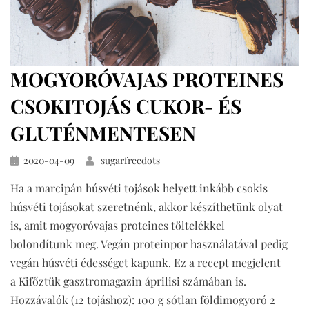
MOGYORÓVAJAS PROTEINES
CSOKITOJÁS CUKOR- ÉS
GLUTÉNMENTESEN
Közzétéve
2020-04-09
sugarfreedots
Ha a marcipán húsvéti tojások helyett inkább csokis
húsvéti tojásokat szeretnénk, akkor készíthetünk olyat
is, amit mogyoróvajas proteines töltelékkel
bolondítunk meg. Vegán proteinpor használatával pedig
vegán húsvéti édességet kapunk. Ez a recept megjelent
a Kifőztük gasztromagazin áprilisi számában is.
Hozzávalók (12 tojáshoz): 100 g sótlan földimogyoró 2