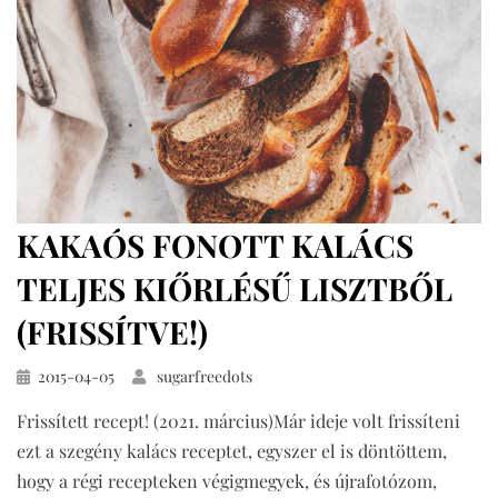
KAKAÓS FONOTT KALÁCS
TELJES KIŐRLÉSŰ LISZTBŐL
(FRISSÍTVE!)
Közzétéve
2015-04-05
sugarfreedots
Frissített recept! (2021. március)Már ideje volt frissíteni
ezt a szegény kalács receptet, egyszer el is döntöttem,
hogy a régi recepteken végigmegyek, és újrafotózom,