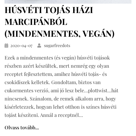
HÚSVÉTI TOJÁS HÁZI
MARCIPÁNBÓL
(MINDENMENTES, VEGÁN)
Közzétéve
2020-04-07
sugarfreedots
Ezek a mindenmentes (és vegán) húsvéti tojások
részben azért készültek, mert nemrég egy olyan
receptet fejlesztettem, amihez húsvéti tojás- és
csokidíszek kelletek. Gondoltam, biztos van
cukormentes verzió, ami jó lesz bele…plottwist…hát
nincsenek. Szánalom, de remek alkalom arra, hogy
kísérletezzek, hogyan lehet otthon is színes húsvéti
tojást készíteni. Annál a receptnél…
Olvass tovább...