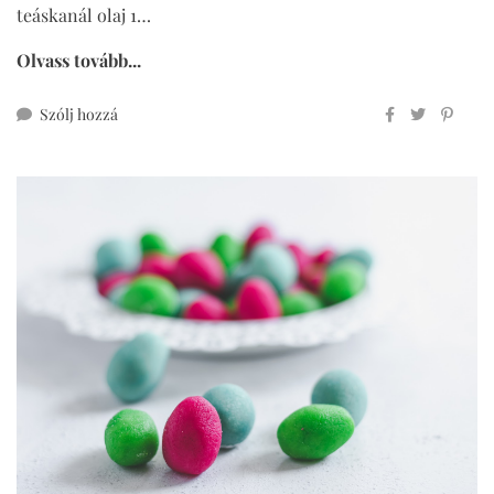
teáskanál olaj 1…
Olvass tovább...
ehhez
Szólj hozzá
mogyoróvajas
proteines
csokitojás
cukor-
és
gluténmentesen