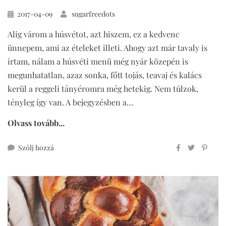
Közzétéve
2017-04-09
sugarfreedots
Alig várom a húsvétot, azt hiszem, ez a kedvenc
ünnepem, ami az ételeket illeti. Ahogy azt már tavaly is
írtam, nálam a húsvéti menü még nyár közepén is
megunhatatlan, azaz sonka, főtt tojás, teavaj és kalács
kerül a reggeli tányéromra még hetekig. Nem túlzok,
tényleg így van. A bejegyzésben a…
Olvass tovább...
ehhez
Szólj hozzá
teljes
kiőrlésű
márványkuglóf