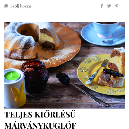
ehhez
Szólj hozzá
húsvéti
tojás
házi
marcipánból
(mindenmentes,
vegán)
TELJES KIŐRLÉSŰ
MÁRVÁNYKUGLÓF