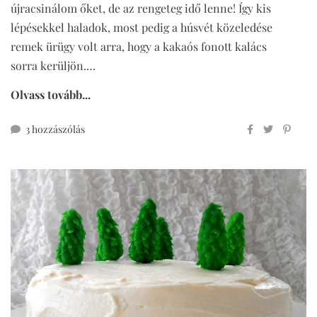
újracsinálom őket, de az rengeteg idő lenne! Így kis
lépésekkel haladok, most pedig a húsvét közeledése
remek ürügy volt arra, hogy a kakaós fonott kalács
sorra kerüljön.…
Olvass tovább...
kakaós
3 hozzászólás
fonott
kalács
teljes
kiőrlésű
lisztből
(frissítve!)
című
bejegyzéshez