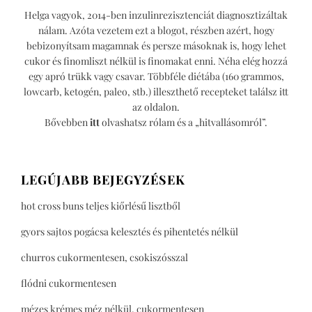
Helga vagyok, 2014-ben inzulinrezisztenciát diagnosztizáltak
nálam. Azóta vezetem ezt a blogot, részben azért, hogy
bebizonyítsam magamnak és persze másoknak is, hogy lehet
cukor és finomliszt nélkül is finomakat enni. Néha elég hozzá
egy apró trükk vagy csavar. Többféle diétába (160 grammos,
lowcarb, ketogén, paleo, stb.) illeszthető recepteket találsz itt
az oldalon.
Bővebben
itt
olvashatsz rólam és a „hitvallásomról”.
LEGÚJABB BEJEGYZÉSEK
hot cross buns teljes kiőrlésű lisztből
gyors sajtos pogácsa kelesztés és pihentetés nélkül
churros cukormentesen, csokiszósszal
flódni cukormentesen
mézes krémes méz nélkül, cukormentesen