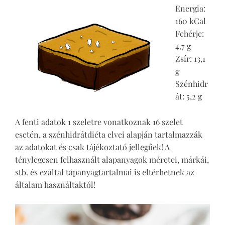
Energia:
160 kCal
Fehérje:
4,7 g
Zsír: 13,1
g
Szénhidr
át: 5,2 g
A fenti adatok 1 szeletre vonatkoznak 16 szelet
esetén, a szénhidrátdiéta elvei alapján tartalmazzák
az adatokat és csak tájékoztató jellegűek! A
ténylegesen felhasznált alapanyagok méretei, márkái,
stb. és ezáltal tápanyagtartalmai is eltérhetnek az
általam használtaktól!