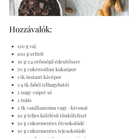
Hozzávalók:
120 g vaj
100 g eritrit
30 g 1:4 erősségű édesítőszer
70 g cukrozatlan kakaópor
1 tk instant kávépor
1/4 tk fahéj (elhagyható)
2 nagy csipet só
2 tojás
2 tk vaníliaaroma vagy -kivonat
50 g teljes kiőrlésű tönkölyliszt
50 g cukormentes étcsokoládé
50 g cukormentes tejcsokoládé