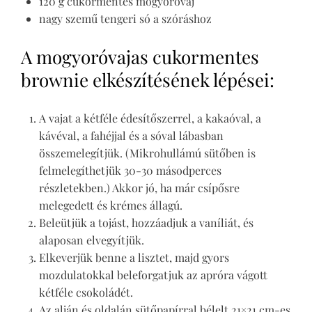
120 g cukormentes mogyoróvaj
nagy szemű tengeri só a szóráshoz
A mogyoróvajas cukormentes
brownie elkészítésének lépései:
A vajat a kétféle édesítőszerrel, a kakaóval, a
kávéval, a fahéjjal és a sóval lábasban
összemelegítjük. (Mikrohullámú sütőben is
felmelegíthetjük 30-30 másodperces
részletekben.) Akkor jó, ha már csípősre
melegedett és krémes állagú.
Beleütjük a tojást, hozzáadjuk a vaníliát, és
alaposan elvegyítjük.
Elkeverjük benne a lisztet, majd gyors
mozdulatokkal beleforgatjuk az apróra vágott
kétféle csokoládét.
Az alján és oldalán sütőpapírral bélelt 21×21 cm-es