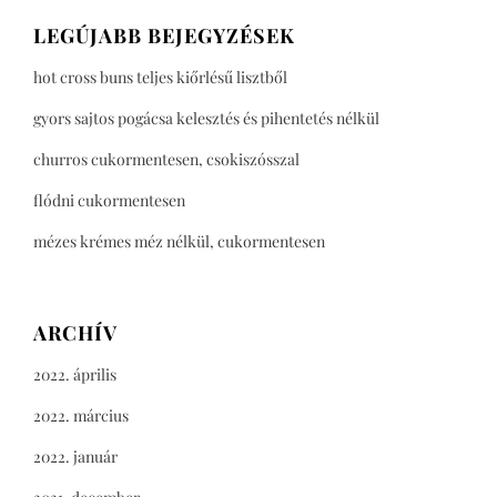
LEGÚJABB BEJEGYZÉSEK
hot cross buns teljes kiőrlésű lisztből
gyors sajtos pogácsa kelesztés és pihentetés nélkül
churros cukormentesen, csokiszósszal
flódni cukormentesen
mézes krémes méz nélkül, cukormentesen
ARCHÍV
2022. április
2022. március
2022. január