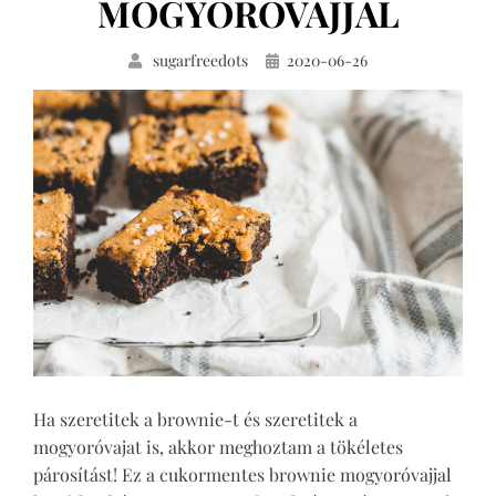
MOGYORÓVAJJAL
Közzétéve
sugarfreedots
2020-06-26
Ha szeretitek a brownie-t és szeretitek a
mogyoróvajat is, akkor meghoztam a tökéletes
párosítást! Ez a cukormentes brownie mogyoróvajjal