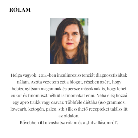
RÓLAM
Helga vagyok, 2014-ben inzulinrezisztenciát diagnosztizáltak
nálam. Azóta vezetem ezt a blogot, részben azért, hogy
bebizonyítsam magamnak és persze másoknak is, hogy lehet
cukor és finomliszt nélkül is finomakat enni. Néha elég hozzá
egy apró trükk vagy csavar. Többféle diétába (160 grammos,
lowcarb, ketogén, paleo, stb.) illeszthető recepteket találsz itt
az oldalon.
Bővebben
itt
olvashatsz rólam és a „hitvallásomról”.