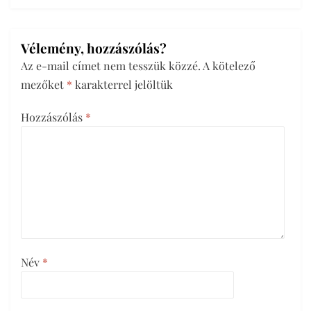
Vélemény, hozzászólás?
Az e-mail címet nem tesszük közzé.
A kötelező
mezőket
*
karakterrel jelöltük
Hozzászólás
*
Név
*