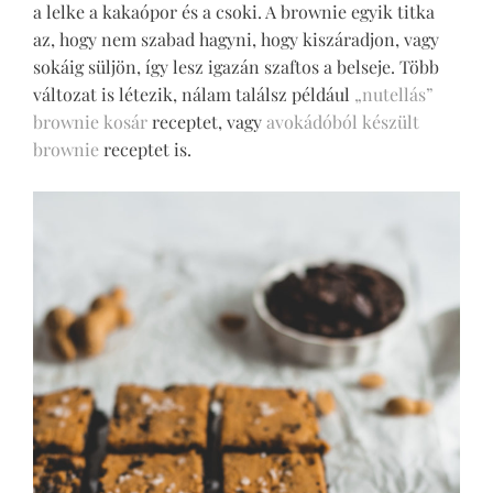
a lelke a kakaópor és a csoki. A brownie egyik titka
az, hogy nem szabad hagyni, hogy kiszáradjon, vagy
sokáig süljön, így lesz igazán szaftos a belseje. Több
változat is létezik, nálam találsz például
„nutellás”
brownie kosár
receptet, vagy
avokádóból készült
brownie
receptet is.