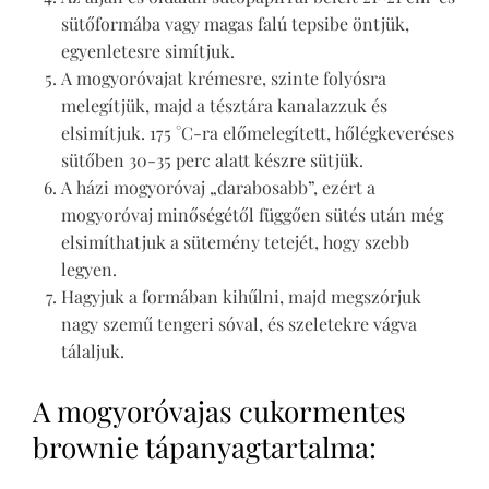
sütőformába vagy magas falú tepsibe öntjük,
egyenletesre simítjuk.
A mogyoróvajat krémesre, szinte folyósra
melegítjük, majd a tésztára kanalazzuk és
elsimítjuk. 175 °C-ra előmelegített, hőlégkeveréses
sütőben 30-35 perc alatt készre sütjük.
A házi mogyoróvaj „darabosabb”, ezért a
mogyoróvaj minőségétől függően sütés után még
elsimíthatjuk a sütemény tetejét, hogy szebb
legyen.
Hagyjuk a formában kihűlni, majd megszórjuk
nagy szemű tengeri sóval, és szeletekre vágva
tálaljuk.
A mogyoróvajas cukormentes
brownie tápanyagtartalma: