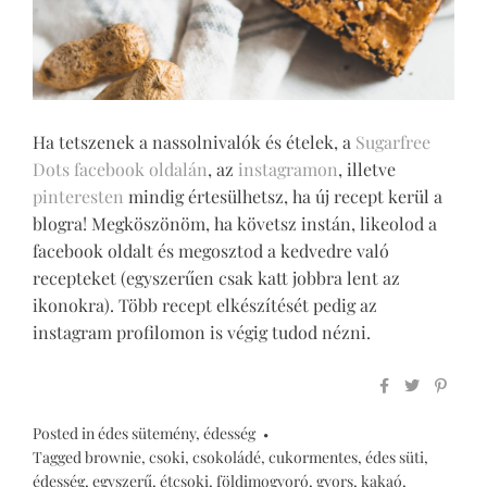
Ha tetszenek a nassolnivalók és ételek, a
Sugarfree
Dots facebook oldalán
, az
instagramon
, illetve
pinteresten
mindig értesülhetsz, ha új recept kerül a
blogra! Megköszönöm, ha követsz instán, likeolod a
facebook oldalt és megosztod a kedvedre való
recepteket (egyszerűen csak katt jobbra lent az
ikonokra). Több recept elkészítését pedig az
instagram profilomon is végig tudod nézni.
Posted in
édes sütemény
,
édesség
Tagged
brownie
,
csoki
,
csokoládé
,
cukormentes
,
édes süti
,
édesség
,
egyszerű
,
étcsoki
,
földimogyoró
,
gyors
,
kakaó
,