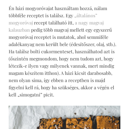
Én házi mogyoróvajat használtam hozzá, nálam
többféle receptet is találsz. Egy
„általános”
mogyoróvaj
recept található itt,
a nagy magvaj
kalauzban
pedig több magvaj mellett egy egyszerű
mogyoróvaj receptet is mutatok, ahol semmiféle
adalékanyag nem került bele (édesítőszer, olaj, stb.).
Ha találsz bolti cukormenteset, használhatod azt is
(őszintén megmondom, hogy nem tudom azt, hogy
létezik-e ilyen vagy milyenek vannak, mert mindig
magam készítem itthon). A házi kicsit darabosabb,
nem olyan sima, így ebben a receptben is majd
figyelni kell rá, hogy ha szükséges, akkor a végén el
kell „simogatni” picit.