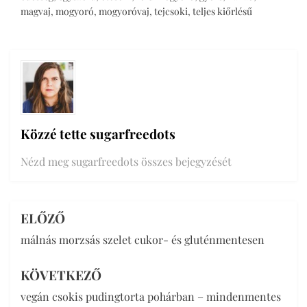
magvaj
,
mogyoró
,
mogyoróvaj
,
tejcsoki
,
teljes kiőrlésű
Közzé tette
sugarfreedots
Nézd meg sugarfreedots összes bejegyzését
ELŐZŐ
Bejegyzés
málnás morzsás szelet cukor- és gluténmentesen
navigáció
KÖVETKEZŐ
vegán csokis pudingtorta pohárban – mindenmentes