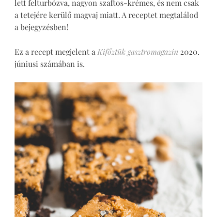
lett felturbózva, nagyon szaftos-krémes, és nem csak
a tetejére kerülő magvaj miatt. A receptet megtalálod
a bejegyzésben!
Ez a recept megjelent a
Kifőztük gasztromagazin
2020.
júniusi számában is.