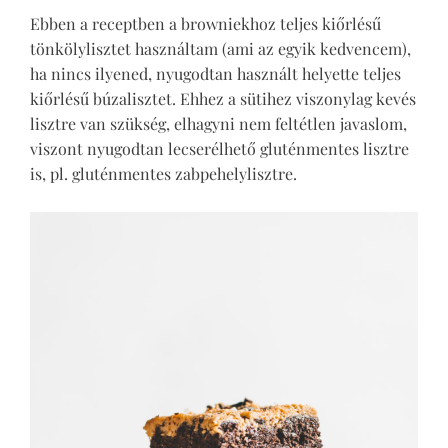
Ebben a receptben a browniekhoz teljes kiőrlésű
tönkölylisztet használtam (ami az egyik kedvencem),
ha nincs ilyened, nyugodtan használt helyette teljes
kiőrlésű búzalisztet. Ehhez a sütihez viszonylag kevés
lisztre van szükség, elhagyni nem feltétlen javaslom,
viszont nyugodtan lecserélhető gluténmentes lisztre
is, pl. gluténmentes zabpehelylisztre.