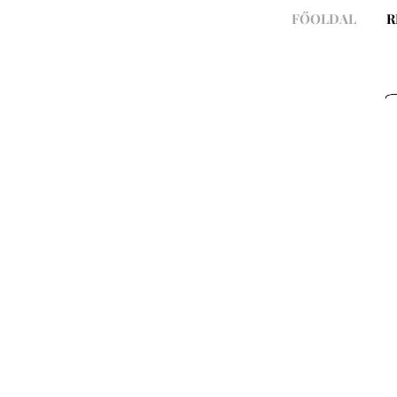
Skip
FŐOLDAL
R
to
content