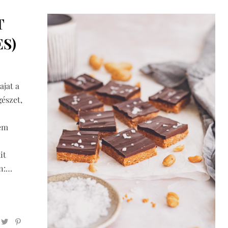
T
S)
jat a
észet,
tem
it
an:…