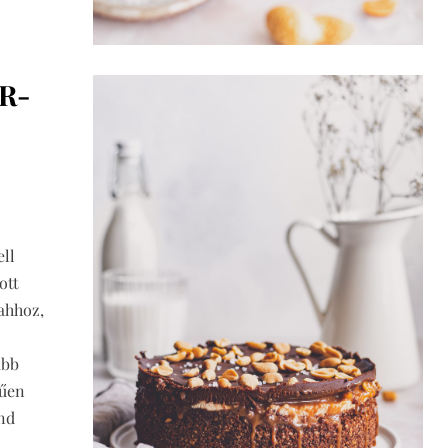
R-
ll
ott
 ahhoz,
ább
rűen
ind