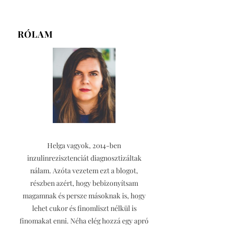
RÓLAM
Helga vagyok, 2014-ben
inzulinrezisztenciát diagnosztizáltak
nálam. Azóta vezetem ezt a blogot,
részben azért, hogy bebizonyítsam
magamnak és persze másoknak is, hogy
lehet cukor és finomliszt nélkül is
finomakat enni. Néha elég hozzá egy apró