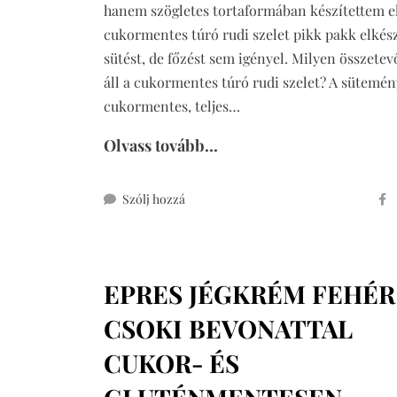
hanem szögletes tortaformában készítettem el
cukormentes túró rudi szelet pikk pakk elkész
sütést, de főzést sem igényel. Milyen összete
áll a cukormentes túró rudi szelet? A sütemén
cukormentes, teljes…
Olvass tovább...
ehhez
Szólj hozzá
cukormentes
túró
rudi
EPRES JÉGKRÉM FEHÉR
szelet
CSOKI BEVONATTAL
CUKOR- ÉS