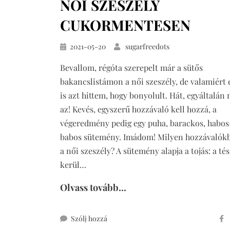
NŐI SZESZÉLY
csoki
bevonattal
CUKORMENTESEN
cukor-
és
Közzétéve
2021-05-20
sugarfreedots
gluténmentesen
Bevallom, régóta szerepelt már a sütős
bakancslistámon a női szeszély, de valamiért 
is azt hittem, hogy bonyolult. Hát, egyáltalán
az! Kevés, egyszerű hozzávaló kell hozzá, a
végeredmény pedig egy puha, barackos, habos
babos sütemény. Imádom! Milyen hozzávalókb
a női szeszély? A sütemény alapja a tojás: a té
kerül…
Olvass tovább...
ehhez
Szólj hozzá