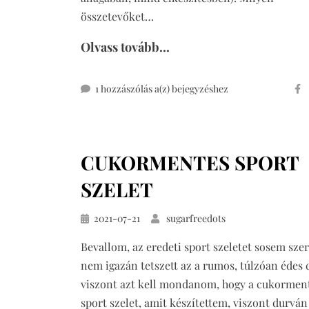
összetevőket…
Olvass tovább...
snickers
1 hozzászólás a(z)
bejegyzéshez
torta
cukor-
és
CUKORMENTES SPORT
gluténmentesen,
sütés
SZELET
nélkül
Közzétéve
2021-07-21
sugarfreedots
Bevallom, az eredeti sport szeletet sosem sze
nem igazán tetszett az a rumos, túlzóan édes 
viszont azt kell mondanom, hogy a cukormen
sport szelet, amit készítettem, viszont durván 