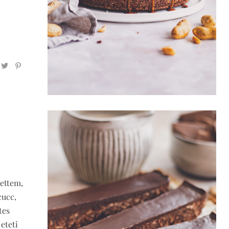
rettem,
cucc,
tes
eteti