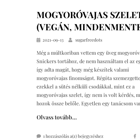
MOGYORÓVAJAS SZELE
(VEGÁN, MINDENMENTE
Közzétéve
2021-09-13
sugarfreedots
Még a múltkoriban vettem egy üveg mogyoróva
Snickers tortához, de nem használtam el az eg
így adta magát, hogy még készítek valami
mogyoróvajas finomságot. Régóta szemezget
ezekkel a sütés nélküli csodákkal, mint ez a
mogyoróvajas szelet, így nem is volt kérdés, m
hozok össze belőle. Egyetlen egy tanácsom v
Olvass tovább...
mogyoróvajas
1 hozzászólás a(z)
bejegyzéshez