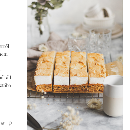
erről
 nem
-
ól áll
sztába