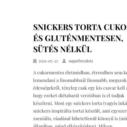
szelet
(vegán,
mindenmentes)
SNICKERS TORTA CUKO
ÉS GLUTÉNMENTESEN,
SÜTÉS NÉLKÜL
Közzétéve
2021-07-25
sugarfreedots
A cukormentes életmódban, étrendben sem ke
lemondani a finomabbnál finomabb, megszok
édességekről, tényleg csak egy kis csavar kell
hogy ezeket diétabarát verzióban is el tudjuk
készíteni. Most egy snickers torta (vagyis ink
snickers inspirálta torta) készült, ami egysze
zseniális, ráadásul hihetetlenül könnyű is (m
állagában, mind elkészítésben). Milyen