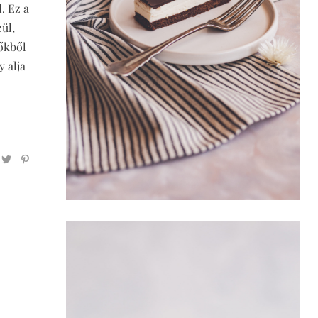
. Ez a
ül,
vőkből
y alja