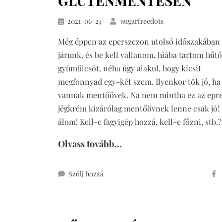
GLUTÉNMENTESEN
Közzétéve
2021-06-24
sugarfreedots
Még éppen az eperszezon utolsó időszakában
járunk, és be kell vallanom, hiába tartom hűt
gyümölcsöt, néha úgy alakul, hogy kicsit
megfonnyad egy-két szem. Ilyenkor tök jó, ha
vannak mentőövek. Na nem mintha ez az epr
jégkrém kizárólag mentőövnek lenne csak jó!
álom! Kell-e fagyigép hozzá, kell-e főzni, stb.
Olvass tovább...
ehhez
Szólj hozzá
epres
jégkrém
fehér