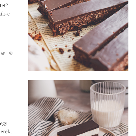
tet?
zik-e
 egy
kerek,