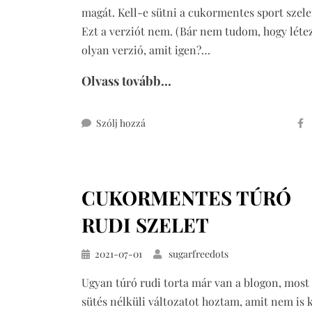
magát. Kell-e sütni a cukormentes sport szele
Ezt a verziót nem. (Bár nem tudom, hogy léte
olyan verzió, amit igen?…
Olvass tovább...
ehhez
Szólj hozzá
cukormentes
sport
szelet
CUKORMENTES TÚRÓ
RUDI SZELET
Közzétéve
2021-07-01
sugarfreedots
Ugyan túró rudi torta már van a blogon, most
sütés nélküli változatot hoztam, amit nem is 