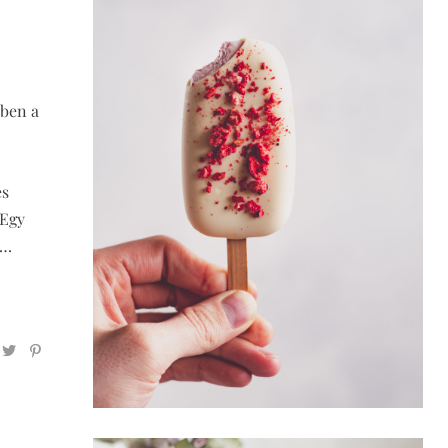
őben a
es
 Egy
?…