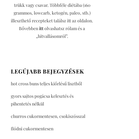
trükk vagy csavar. Többféle diétába (160
grammos, lowcarb, ketogén, paleo, stb.)
illeszthető recepteket találsz itt az oldalon.
Bővebben
itt
olvashatsz rólam és a
„hitvallásomról”.
LEGÚJABB BEJEGYZÉSEK
hot cross buns teljes kiőrlésű lisztből
gyors sajtos pogácsa kelesztés és
pihentetés nélkül
churros cukormentesen, csokiszósszal
flódni cukormentesen