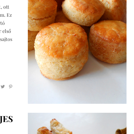
, ott
em. Ez
rtó
 első
sajtos
JES