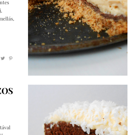
ntes
,
mellás,
ZOS
tával