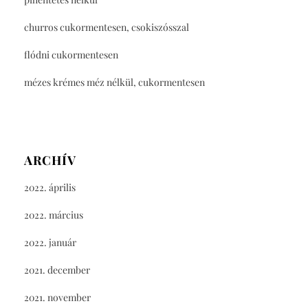
churros cukormentesen, csokiszósszal
flódni cukormentesen
mézes krémes méz nélkül, cukormentesen
ARCHÍV
2022. április
2022. március
2022. január
2021. december
2021. november