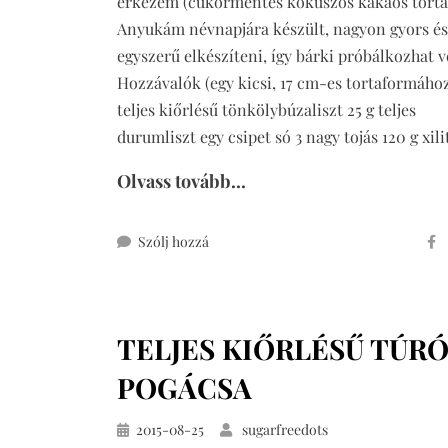
érkezem (cukormentes kókuszos kakaós torta
Anyukám névnapjára készült, nagyon gyors és
egyszerű elkészíteni, így bárki próbálkozhat v
Hozzávalók (egy kicsi, 17 cm-es tortaformához)
teljes kiőrlésű tönkölybúzaliszt 25 g teljes
durumliszt egy csipet só 3 nagy tojás 120 g xili
Olvass tovább...
ehhez
Szólj hozzá
cukormentes
kókuszos
kakaós
TELJES KIŐRLÉSŰ TÚR
torta
POGÁCSA
Közzétéve
2015-08-25
sugarfreedots