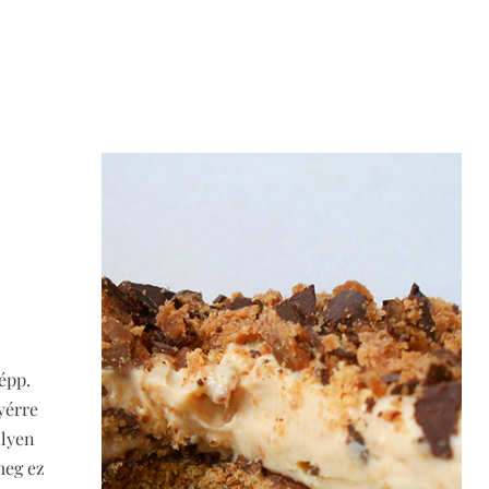
épp.
yérre
ilyen
meg ez