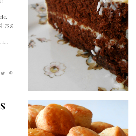
)!
ele.
: 75 g
t 1…
ÓS