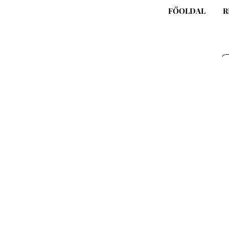
Skip
FŐOLDAL
R
to
content