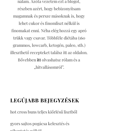
nálam. Azóta vezetem ezt a blogot,
részben azért, hogy bebizonyítsam
magamnak és persze másoknak is, hogy
lehet cukor és finomliszt nélkül is
finomakat enni. Néha elég hozzá egy apró
trükk vagy csavar. Többféle diétába (160
grammos, lowcarb, ketogén, paleo, stb.)
illeszthető recepteket találsz itt az oldalon.
Bővebben
itt
olvashatsz rólam és a
„hitvallásomról”.
LEGÚJABB BEJEGYZÉSEK
hot cross buns teljes kiőrlésű lisztből
gyors sajtos pogácsa kelesztés és
pihentetés nélkül