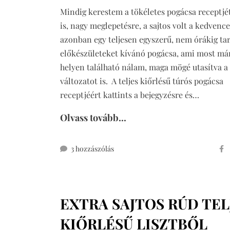
Mindig kerestem a tökéletes pogácsa receptjét
is, nagy meglepetésre, a sajtos volt a kedvenc
azonban egy teljesen egyszerű, nem órákig ta
előkészületeket kívánó pogácsa, ami most már
helyen található nálam, maga mögé utasítva a 
változatot is. A teljes kiőrlésű túrós pogácsa
receptjéért kattints a bejegyzésre és…
Olvass tovább...
teljes
3 hozzászólás
kiőrlésű
túrós
pogácsa
EXTRA SAJTOS RÚD TEL
című
bejegyzéshez
KIŐRLÉSŰ LISZTBŐL