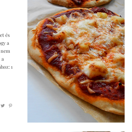
et és
ogy a
, nem
 a
hoz: 1