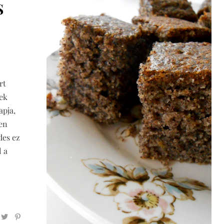
S
rt
zek
apja,
en
des ez
l a