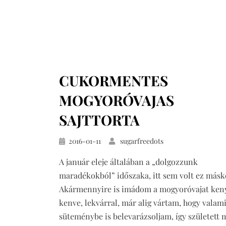
CUKORMENTES
MOGYORÓVAJAS
SAJTTORTA
Közzétéve
2016-01-11
sugarfreedots
A január eleje általában a „dolgozzunk
maradékokból” időszaka, itt sem volt ez másk
Akármennyire is imádom a mogyoróvajat ken
kenve, lekvárral, már alig vártam, hogy valam
süteménybe is belevarázsoljam, így született 