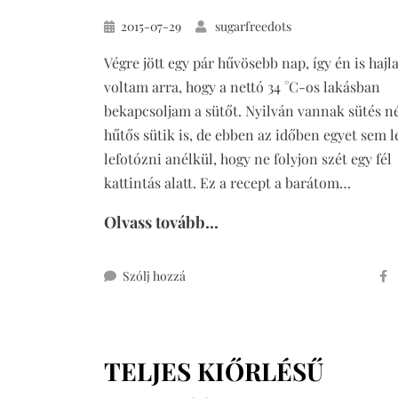
Közzétéve
2015-07-29
sugarfreedots
Végre jött egy pár hűvösebb nap, így én is haj
voltam arra, hogy a nettó 34 °C-os lakásban
bekapcsoljam a sütőt. Nyilván vannak sütés né
hűtős sütik is, de ebben az időben egyet sem l
lefotózni anélkül, hogy ne folyjon szét egy fél
kattintás alatt. Ez a recept a barátom…
Olvass tovább...
ehhez
Szólj hozzá
extra
sajtos
rúd
TELJES KIŐRLÉSŰ
teljes
kiőrlésű