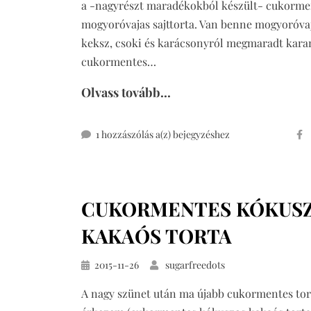
a -nagyrészt maradékokból készült- cukorme
mogyoróvajas sajttorta. Van benne mogyoróvaj
keksz, csoki és karácsonyról megmaradt kara
cukormentes…
Olvass tovább...
cukormentes
1 hozzászólás a(z)
bejegyzéshez
mogyoróvajas
sajttorta
CUKORMENTES KÓKUS
KAKAÓS TORTA
Közzétéve
2015-11-26
sugarfreedots
A nagy szünet után ma újabb cukormentes tor