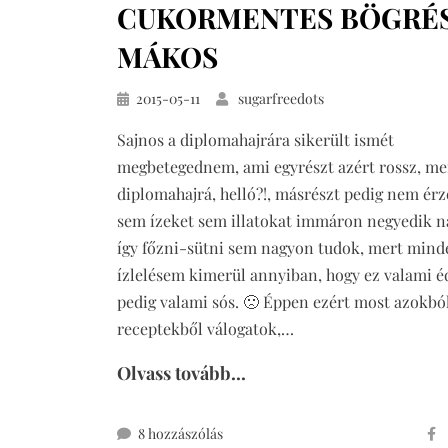
CUKORMENTES BÖGRÉ
MÁKOS
Közzétéve
2015-05-11
sugarfreedots
Sajnos a diplomahajrára sikerült ismét
megbetegednem, ami egyrészt azért rossz, me
diplomahajrá, helló?!, másrészt pedig nem ér
sem ízeket sem illatokat immáron negyedik n
így főzni-sütni sem nagyon tudok, mert mind
ízlelésem kimerül annyiban, hogy ez valami é
pedig valami sós. 🙁 Éppen ezért most azokbó
receptekből válogatok,…
Olvass tovább...
cukormentes
8 hozzászólás