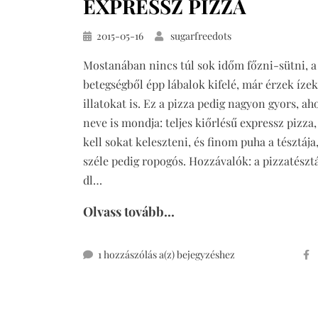
EXPRESSZ PIZZA
lisztből
Közzétéve
2015-05-16
sugarfreedots
Mostanában nincs túl sok időm főzni-sütni, a
betegségből épp lábalok kifelé, már érzek ízek
illatokat is. Ez a pizza pedig nagyon gyors, ah
neve is mondja: teljes kiőrlésű expressz pizza
kell sokat keleszteni, és finom puha a tésztája,
széle pedig ropogós. Hozzávalók: a pizzatésztá
dl…
Olvass tovább...
teljes
1 hozzászólás a(z)
bejegyzéshez
kiőrlésű
expressz
pizza