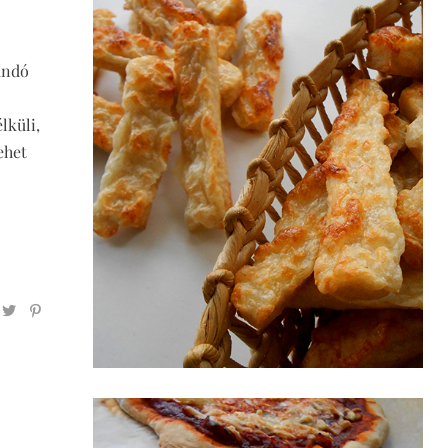
landó
lküli,
ehet