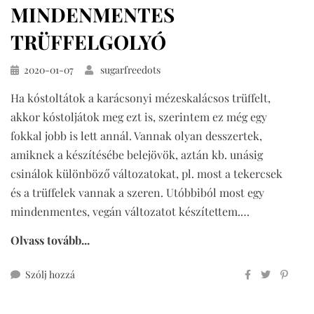
MINDENMENTES
TRÜFFELGOLYÓ
Közzétéve
2020-01-07
sugarfreedots
Ha kóstoltátok a karácsonyi mézeskalácsos trüffelt,
akkor kóstoljátok meg ezt is, szerintem ez még egy
fokkal jobb is lett annál. Vannak olyan desszertek,
amiknek a készítésébe belejövök, aztán kb. unásig
csinálok különböző változatokat, pl. most a tekercsek
és a trüffelek vannak a szeren. Utóbbiból most egy
mindenmentes, vegán változatot készítettem.…
Olvass tovább...
ehhez
Szólj hozzá
narancsos
mindenmentes