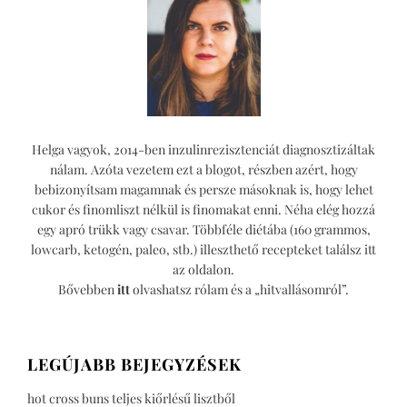
Helga vagyok, 2014-ben inzulinrezisztenciát diagnosztizáltak
nálam. Azóta vezetem ezt a blogot, részben azért, hogy
bebizonyítsam magamnak és persze másoknak is, hogy lehet
cukor és finomliszt nélkül is finomakat enni. Néha elég hozzá
egy apró trükk vagy csavar. Többféle diétába (160 grammos,
lowcarb, ketogén, paleo, stb.) illeszthető recepteket találsz itt
az oldalon.
Bővebben
itt
olvashatsz rólam és a „hitvallásomról”.
LEGÚJABB BEJEGYZÉSEK
hot cross buns teljes kiőrlésű lisztből