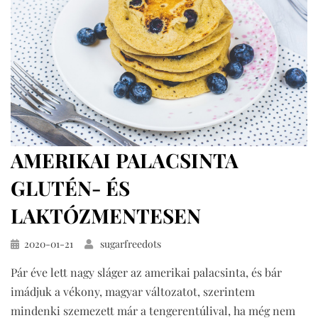
AMERIKAI PALACSINTA
GLUTÉN- ÉS
LAKTÓZMENTESEN
Közzétéve
2020-01-21
sugarfreedots
Pár éve lett nagy sláger az amerikai palacsinta, és bár
imádjuk a vékony, magyar változatot, szerintem
mindenki szemezett már a tengerentúlival, ha még nem