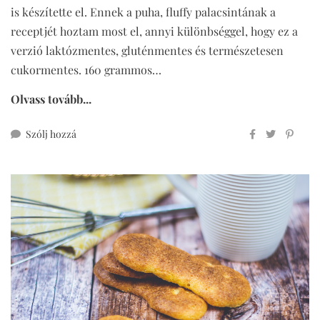
is készítette el. Ennek a puha, fluffy palacsintának a
receptjét hoztam most el, annyi különbséggel, hogy ez a
verzió laktózmentes, gluténmentes és természetesen
cukormentes. 160 grammos…
Olvass tovább...
ehhez
Szólj hozzá
amerikai
palacsinta
glutén-
és
laktózmentesen