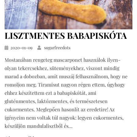
LISZTMENTES BABAPISKÓTA
Közzétéve
2020-01-09
sugarfreedots
Mostanában rengeteg mascarponet használok ilyen-
olyan tekercsekhez, süteményekhez, viszont mindig
marad a dobozban, amit muszáj felhasználnom, hogy ne
romoljon meg. Tiramisut nagyon régen ettem, úgyhogy
ehhez készítettem ezt a babapiskótát, ami
gluténmentes, laktózmentes, és természetesen
cukormentes. Meglepően hasonlít az eredetire! Az
igényeim nem voltak túl nagyok: legyen cukormentes,
készüljön mandulalisztből és…