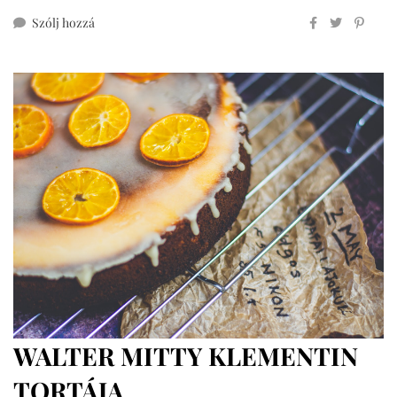
ehhez
Szólj hozzá
chia
puding
WALTER MITTY KLEMENTIN
TORTÁJA