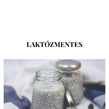
CÍMKE
:
LAKTÓZMENTES