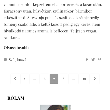
valami hasonlót képzeltem el a borleves és a lazac után.
Karácsony után, húsvétkor, szülinapkor, bármikor
elkészíthető. A tésztája puha és szaftos, a krémje pedig
tömény csokoládé, a kettő között pedig egy kevés, nem
hivalkodó narancs aroma is beficcen. Teljesen vegán.
Amikor…
Olvass tovább...
ehhez
Szólj hozzá
vegán
narancsos
Bejegyzések
csokitorta
ELŐZŐ
OLDAL
OLDAL
OLDAL
OLDAL
OLDAL
KÖVETKE
1
…
6
7
8
…
10
lapozása
OLDAL
OLDAL
RÓLAM