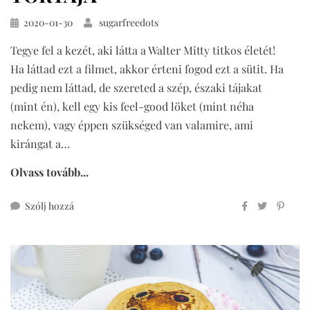
Közzétéve
2020-01-30
sugarfreedots
Tegye fel a kezét, aki látta a Walter Mitty titkos életét!
Ha láttad ezt a filmet, akkor érteni fogod ezt a sütit. Ha
pedig nem láttad, de szereted a szép, északi tájakat
(mint én), kell egy kis feel-good löket (mint néha
nekem), vagy éppen szükséged van valamire, ami
kirángat a…
Olvass tovább...
ehhez
Szólj hozzá
Walter
Mitty
klementin
tortája