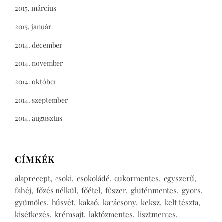
2015. március
2015. január
2014. december
2014. november
2014. október
2014. szeptember
2014. augusztus
CÍMKÉK
alaprecept
csoki
csokoládé
cukormentes
egyszerű
fahéj
főzés nélkül
főétel
fűszer
gluténmentes
gyors
gyümölcs
húsvét
kakaó
karácsony
keksz
kelt tészta
kisétkezés
krémsajt
laktózmentes
lisztmentes