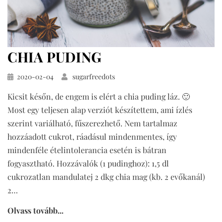
CHIA PUDING
Közzétéve
2020-02-04
sugarfreedots
Kicsit későn, de engem is elért a chia puding láz. 🙂
Most egy teljesen alap verziót készítettem, ami ízlés
szerint variálható, fűszerezhető. Nem tartalmaz
hozzáadott cukrot, ráadásul mindenmentes, így
mindenféle ételintolerancia esetén is bátran
fogyasztható. Hozzávalók (1 pudinghoz): 1,5 dl
cukrozatlan mandulatej 2 dkg chia mag (kb. 2 evőkanál)
2…
Olvass tovább...