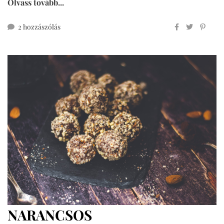
Olvass tovább...
lisztmentes
2 hozzászólás
babapiskóta
című
bejegyzéshez
NARANCSOS