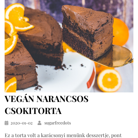
trüffelgolyó
VEGÁN NARANCSOS
CSOKITORTA
Közzétéve
2020-01-02
sugarfreedots
Ez a torta volt a karácsonyi menünk desszertje, pont