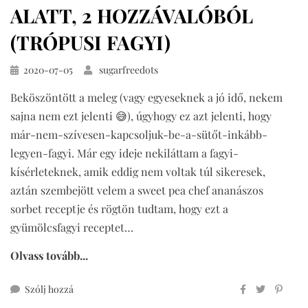
ALATT, 2 HOZZÁVALÓBÓL
(TRÓPUSI FAGYI)
Közzétéve
2020-07-05
sugarfreedots
Beköszöntött a meleg (vagy egyeseknek a jó idő, nekem
sajna nem ezt jelenti 😅), úgyhogy ez azt jelenti, hogy
már-nem-szívesen-kapcsoljuk-be-a-sütőt-inkább-
legyen-fagyi. Már egy ideje nekiláttam a fagyi-
kísérleteknek, amik eddig nem voltak túl sikeresek,
aztán szembejött velem a sweet pea chef ananászos
sorbet receptje és rögtön tudtam, hogy ezt a
gyümölcsfagyi receptet…
Olvass tovább...
ehhez
Szólj hozzá
gyümölcsfagyi