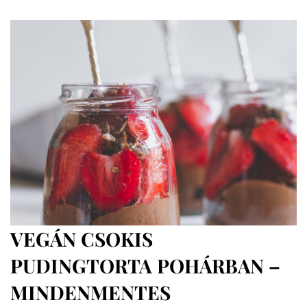
15
perc
alatt,
2
hozzávalóból
(trópusi
fagyi)
VEGÁN CSOKIS
PUDINGTORTA POHÁRBAN –
MINDENMENTES