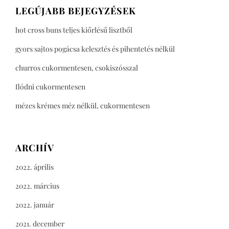
LEGÚJABB BEJEGYZÉSEK
hot cross buns teljes kiőrlésű lisztből
gyors sajtos pogácsa kelesztés és pihentetés nélkül
churros cukormentesen, csokiszósszal
flódni cukormentesen
mézes krémes méz nélkül, cukormentesen
ARCHÍV
2022. április
2022. március
2022. január
2021. december