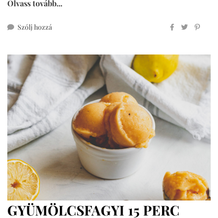
Olvass tovább...
ehhez
Szólj hozzá
cukormentes
csokis
shake
(vegán,
mindenmentes)
GYÜMÖLCSFAGYI 15 PERC