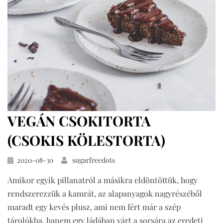
VEGÁN CSOKITORTA
(CSOKIS KÖLESTORTA)
Közzétéve
2020-08-30
sugarfreedots
Amikor egyik pillanatról a másikra eldöntöttük, hogy
rendszerezzük a kamrát, az alapanyagok nagyrészéből
maradt egy kevés plusz, ami nem fért már a szép
tárolókba, hanem egy ládában várt a sorsára az eredeti