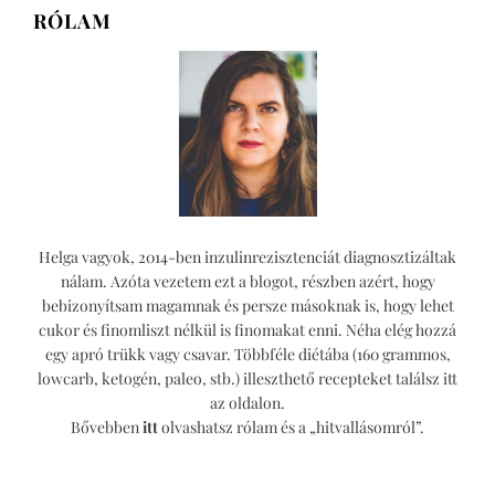
RÓLAM
Helga vagyok, 2014-ben inzulinrezisztenciát diagnosztizáltak
nálam. Azóta vezetem ezt a blogot, részben azért, hogy
bebizonyítsam magamnak és persze másoknak is, hogy lehet
cukor és finomliszt nélkül is finomakat enni. Néha elég hozzá
egy apró trükk vagy csavar. Többféle diétába (160 grammos,
lowcarb, ketogén, paleo, stb.) illeszthető recepteket találsz itt
az oldalon.
Bővebben
itt
olvashatsz rólam és a „hitvallásomról”.