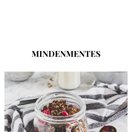
CÍMKE
:
MINDENMENTES