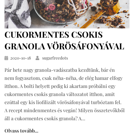
CUKORMENTES CSOKIS
GRANOLA VÖRÖSÁFONYÁVAL
Közzétéve
2020-10-18
sugarfreedots
Pár hete nagy granola-vadászatba kezdtünk, bár én
nem fogyasztom, csak néha-néha, de elég hamar elfogy
itthon. A bolti helyett pedig ki akartam próbálni egy
cukormentes csokis granola változatot itthon, amit
ezúttal egy kis liofilizált vörösáfonyával turbóztam fel.
A recept mindenmentes és vegán! Milyen összetevőkből
áll a cukormentes csokis granola? A…
Olvass tovább...