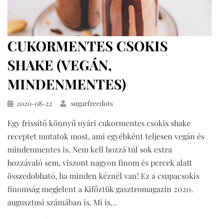
CUKORMENTES CSOKIS
SHAKE (VEGÁN,
MINDENMENTES)
Közzétéve
2020-08-22
sugarfreedots
Egy frissítő könnyű nyári cukormentes csokis shake
receptet mutatok most, ami egyébként teljesen vegán és
mindenmentes is. Nem kell hozzá túl sok extra
hozzávaló sem, viszont nagyon finom és percek alatt
összedobható, ha minden kéznél van! Ez a csupacsokis
finomság megjelent a Kifőztük gasztromagazin 2020.
augusztusi számában is. Mi is…