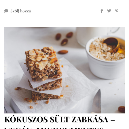
ehhez
Szólj hozzá
cukormentes
csokis
granola
vörösáfonyával
KÓKUSZOS SÜLT ZABKÁSA –