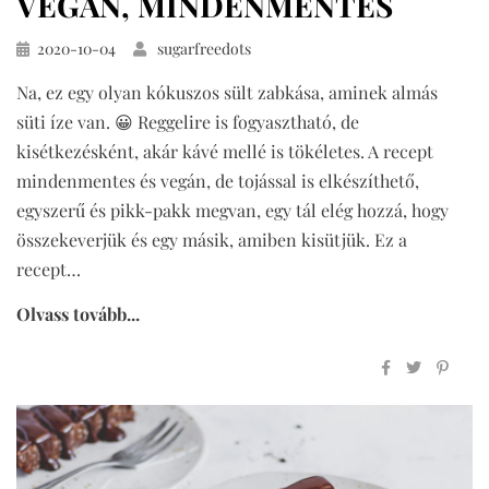
VEGÁN, MINDENMENTES
Közzétéve
2020-10-04
sugarfreedots
Na, ez egy olyan kókuszos sült zabkása, aminek almás
süti íze van. 😀 Reggelire is fogyasztható, de
kisétkezésként, akár kávé mellé is tökéletes. A recept
mindenmentes és vegán, de tojással is elkészíthető,
egyszerű és pikk-pakk megvan, egy tál elég hozzá, hogy
összekeverjük és egy másik, amiben kisütjük. Ez a
recept…
Olvass tovább...