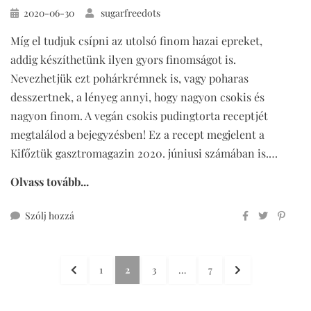
Közzétéve
2020-06-30
sugarfreedots
Míg el tudjuk csípni az utolsó finom hazai epreket,
addig készíthetünk ilyen gyors finomságot is.
Nevezhetjük ezt pohárkrémnek is, vagy poharas
desszertnek, a lényeg annyi, hogy nagyon csokis és
nagyon finom. A vegán csokis pudingtorta receptjét
megtalálod a bejegyzésben! Ez a recept megjelent a
Kifőztük gasztromagazin 2020. júniusi számában is.…
Olvass tovább...
ehhez
Szólj hozzá
vegán
csokis
Bejegyzések
pudingtorta
ELŐZŐ
OLDAL
OLDAL
OLDAL
OLDAL
KÖVETKEZŐ
1
2
3
…
7
pohárban
lapozása
OLDAL
OLDAL
–
mindenmentes