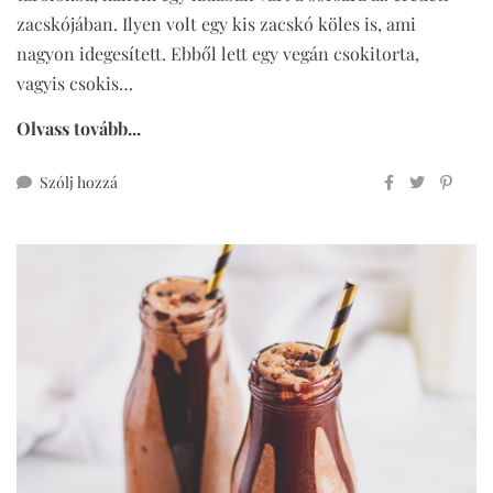
zacskójában. Ilyen volt egy kis zacskó köles is, ami
nagyon idegesített. Ebből lett egy vegán csokitorta,
vagyis csokis…
Olvass tovább...
ehhez
Szólj hozzá
vegán
csokitorta
(csokis
kölestorta)