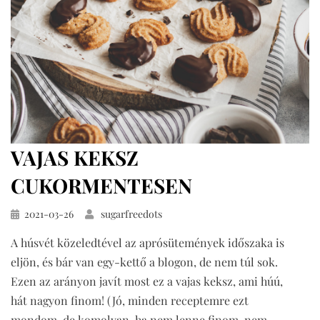
VAJAS KEKSZ
CUKORMENTESEN
Közzétéve
2021-03-26
sugarfreedots
A húsvét közeledtével az aprósütemények időszaka is
eljön, és bár van egy-kettő a blogon, de nem túl sok.
Ezen az arányon javít most ez a vajas keksz, ami húú,
hát nagyon finom! (Jó, minden receptemre ezt
mondom, de komolyan, ha nem lenne finom, nem