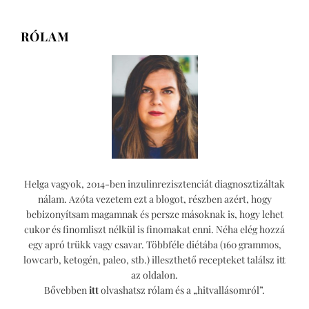
lapozása
lisztből
(veganizálható)
RÓLAM
Helga vagyok, 2014-ben inzulinrezisztenciát diagnosztizáltak
nálam. Azóta vezetem ezt a blogot, részben azért, hogy
bebizonyítsam magamnak és persze másoknak is, hogy lehet
cukor és finomliszt nélkül is finomakat enni. Néha elég hozzá
egy apró trükk vagy csavar. Többféle diétába (160 grammos,
lowcarb, ketogén, paleo, stb.) illeszthető recepteket találsz itt
az oldalon.
Bővebben
itt
olvashatsz rólam és a „hitvallásomról”.