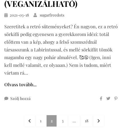
(VEGANIZÁLHATÓ)
Közzétéve
2021-03-18
sugarfreedots
Szeretitek a retró süteményeket? Én nagyon, ez a retró
sörkifli pedig egyenesen a gyerekkorom idézi: totál
előttem van a kép, ahogy a felső szomszédnál
társasozunk a Labirintussal, és mellé sörkiflit tömök
magamba egy nagy pohár almalével. 🥰🤤 (Igen, inni
kell mellé valamit, ez olyaaan.) Nem is tudom, miért
vártam rá…
Olvass tovább...
ehhez
Szólj hozzá
retró
sörkifli
Bejegyzések
teljes
ELŐZŐ
OLDAL
OLDAL
OLDAL
OLDAL
KÖVETKEZŐ
1
2
3
…
18
kiőrlésű
OLDAL
OLDAL