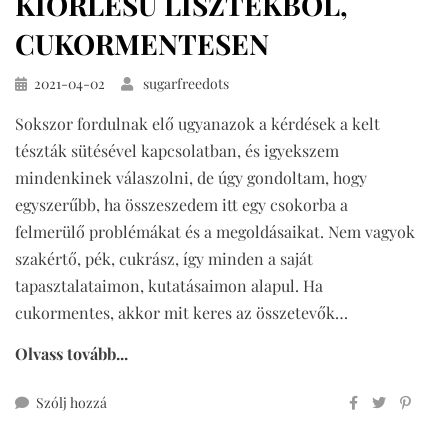
KIŐRLÉSŰ LISZTEKBŐL,
CUKORMENTESEN
Közzétéve
2021-04-02
sugarfreedots
Sokszor fordulnak elő ugyanazok a kérdések a kelt
tészták sütésével kapcsolatban, és igyekszem
mindenkinek válaszolni, de úgy gondoltam, hogy
egyszerűbb, ha összeszedem itt egy csokorba a
felmerülő problémákat és a megoldásaikat. Nem vagyok
szakértő, pék, cukrász, így minden a saját
tapasztalataimon, kutatásaimon alapul. Ha
cukormentes, akkor mit keres az összetevők…
Olvass tovább...
ehhez
Szólj hozzá
kelt
tészták