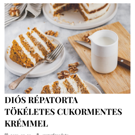
teljes
kiőrlésű
lisztekből,
cukormentesen
DIÓS RÉPATORTA
TÖKÉLETES CUKORMENTES
KRÉMMEL
Közzétéve