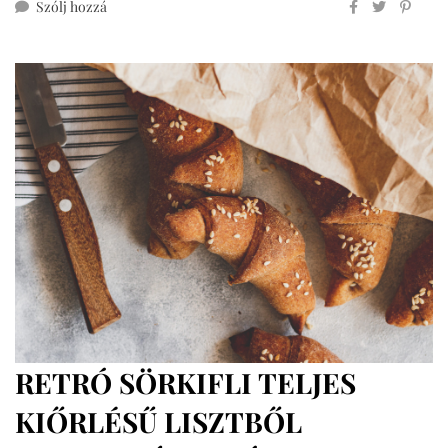
ehhez
Szólj hozzá
mini
kalács
teljes
kiőrlésű
lisztből,
cukormentesen
RETRÓ SÖRKIFLI TELJES
KIŐRLÉSŰ LISZTBŐL