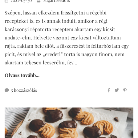
2021-03-30
sugarfreedots
Szépen, lassan elkezdem frissítgetni a régebbi
recepteket is, ez is annak indult, amikor a régi
karácsonyi répatorta receptem akartam egy kicsit
update-elni. Helyette viszont egy kicsit változtattam
rajta, raktam bele diót, a fűszerezést is felturbóztam egy
picit, és mivel az „eredeti” torta is nagyon finom, nem
akartam teljesen lecserélni, így…
Olvass tovább...
diós
5 hozzászólás
répatorta
tökéletes
cukormentes
krémmel
című
bejegyzéshez