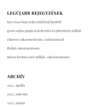
LEGÚJABB BEJEGYZÉSEK
hot cross buns teljes kiőrlésű lisztből
gyors sajtos pogácsa kelesztés és pihentetés nélkül
churros cukormentesen, csokiszósszal
flódni cukormentesen
mézes krémes méz nélkül, cukormentesen
ARCHÍV
2022. április
2022. március
2022. január