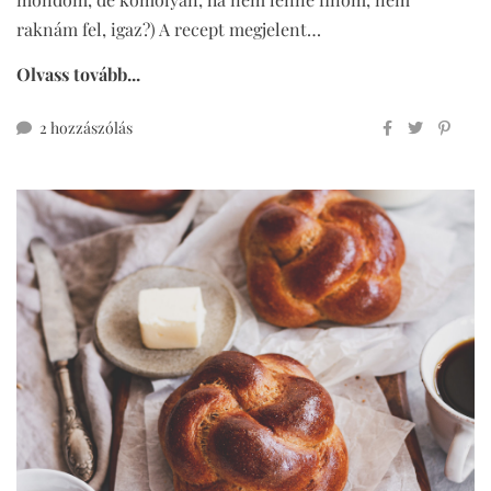
raknám fel, igaz?) A recept megjelent…
Olvass tovább...
vajas
2 hozzászólás
keksz
cukormentesen
című
bejegyzéshez