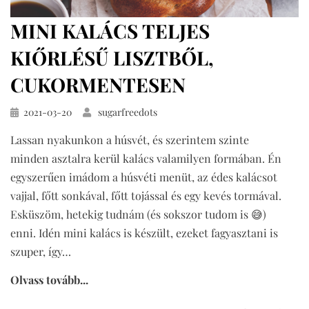
MINI KALÁCS TELJES
KIŐRLÉSŰ LISZTBŐL,
CUKORMENTESEN
Közzétéve
2021-03-20
sugarfreedots
Lassan nyakunkon a húsvét, és szerintem szinte
minden asztalra kerül kalács valamilyen formában. Én
egyszerűen imádom a húsvéti menüt, az édes kalácsot
vajjal, főtt sonkával, főtt tojással és egy kevés tormával.
Esküszöm, hetekig tudnám (és sokszor tudom is 😅)
enni. Idén mini kalács is készült, ezeket fagyasztani is
szuper, így…
Olvass tovább...