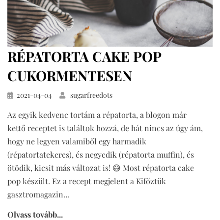
RÉPATORTA CAKE POP
CUKORMENTESEN
Közzétéve
2021-04-04
sugarfreedots
Az egyik kedvenc tortám a répatorta, a blogon már
kettő receptet is találtok hozzá, de hát nincs az úgy ám,
hogy ne legyen valamiből egy harmadik
(répatortatekercs), és negyedik (répatorta muffin), és
ötödik, kicsit más változat is! 😅 Most répatorta cake
pop készült. Ez a recept megjelent a Kifőztük
gasztromagazin…
Olvass tovább...