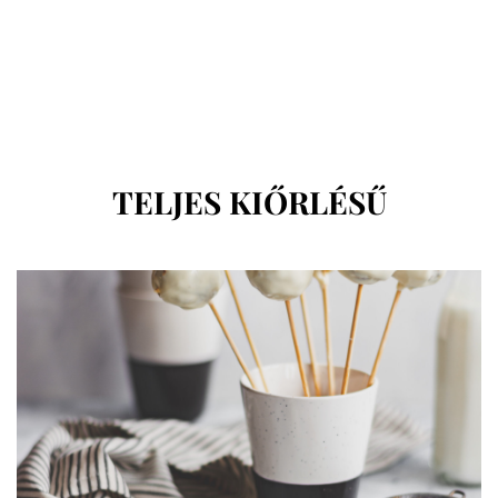
CÍMKE
:
TELJES KIŐRLÉSŰ