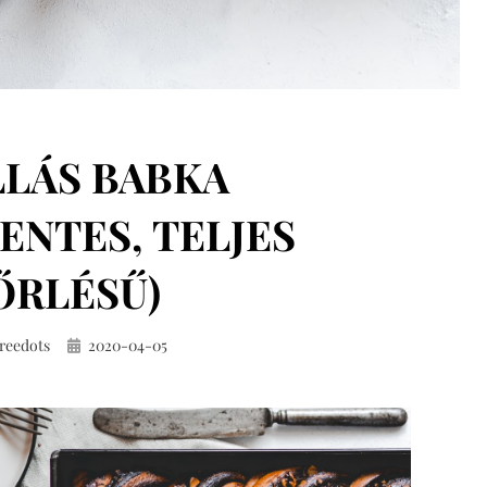
LÁS BABKA
ENTES, TELJES
ŐRLÉSŰ)
Közzétéve
reedots
2020-04-05