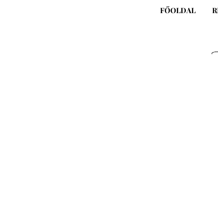
Skip
FŐOLDAL
R
to
content