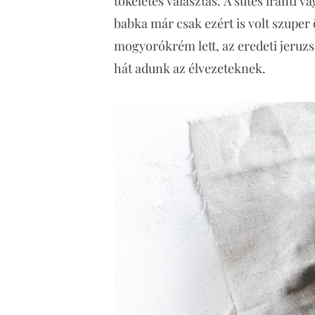
tökéletes választás. A sütés iránti 
babka már csak ezért is volt szuper 
mogyorókrém lett, az eredeti jeruzs
hát adunk az élvezeteknek.