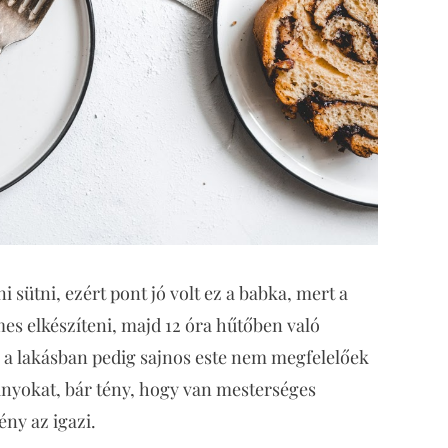
i sütni, ezért pont jó volt ez a babka, mert a
mes elkészíteni, majd 12 óra hűtőben való
ek a lakásban pedig sajnos este nem megfelelőek
anyokat, bár tény, hogy van mesterséges
ény az igazi.