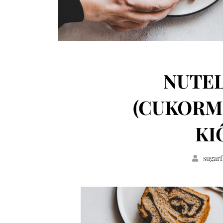
NUTEL
(CUKORM
KI
sugarf