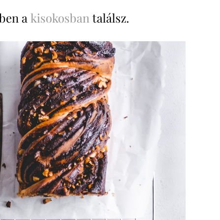
bben a
kisokosban
találsz.