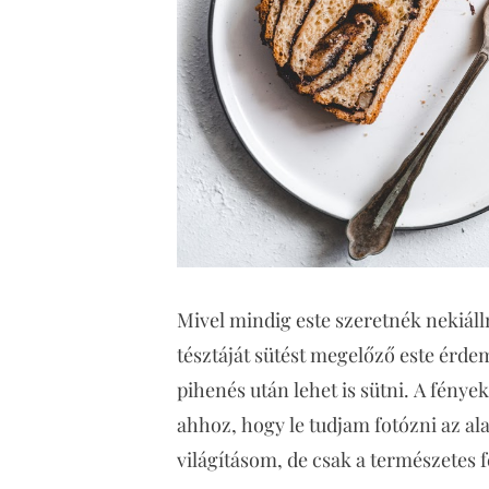
Mivel mindig este szeretnék nekiálln
tésztáját sütést megelőző este érde
pihenés után lehet is sütni. A fény
ahhoz, hogy le tudjam fotózni az al
világításom, de csak a természetes f