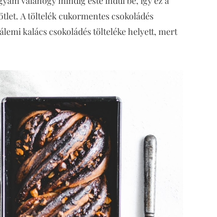
vágyam valahogy mindig este indul be, így ez a
ötlet. A töltelék cukormentes csokoládés
álemi kalács csokoládés tölteléke helyett, mert