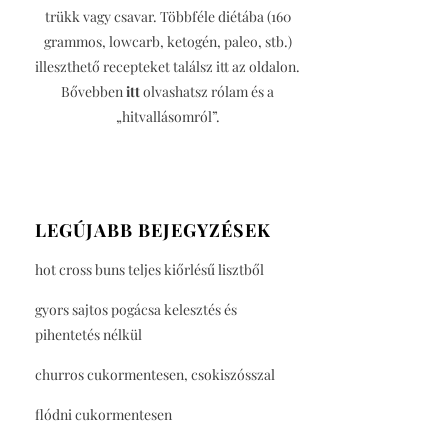
trükk vagy csavar. Többféle diétába (160
grammos, lowcarb, ketogén, paleo, stb.)
illeszthető recepteket találsz itt az oldalon.
Bővebben
itt
olvashatsz rólam és a
„hitvallásomról”.
LEGÚJABB BEJEGYZÉSEK
hot cross buns teljes kiőrlésű lisztből
gyors sajtos pogácsa kelesztés és
pihentetés nélkül
churros cukormentesen, csokiszósszal
flódni cukormentesen