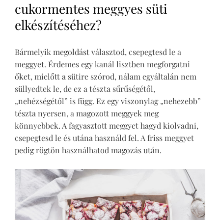
cukormentes meggyes süti
elkészítéséhez?
Bármelyik megoldást választod, csepegtesd le a
meggyet. Érdemes egy kanál lisztben megforgatni
őket, mielőtt a sütire szórod, nálam egyáltalán nem
süllyedtek le, de ez a tészta sűrűségétől,
„nehézségétől” is függ. Ez egy viszonylag „nehezebb”
tészta nyersen, a magozott meggyek meg
könnyebbek. A fagyasztott meggyet hagyd kiolvadni,
csepegtesd le és utána használd fel. A friss meggyet
pedig rögtön használhatod magozás után.