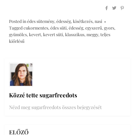
Posted in
édes sütemény
,
édesség
,
kisétkezés
,
nasi
Tagged
cukormentes
,
édes süti
,
édesség
,
egyszerű
,
gyors
,
gyümölcs
,
kevert
,
kevert süti
,
klasszikus
,
meggy
,
teljes
kiőrlésű
Közzé tette
sugarfreedots
Nézd meg sugarfreedots összes bejegyzését
ELŐZŐ
Bejegyzés