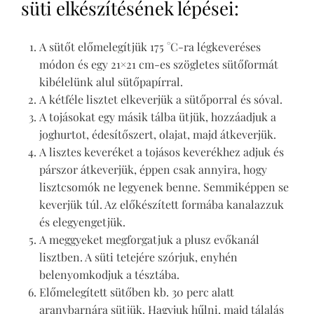
süti elkészítésének lépései:
A sütőt előmelegítjük 175 °C-ra légkeveréses
módon és egy 21×21 cm-es szögletes sütőformát
kibélelünk alul sütőpapírral.
A kétféle lisztet elkeverjük a sütőporral és sóval.
A tojásokat egy másik tálba ütjük, hozzáadjuk a
joghurtot, édesítőszert, olajat, majd átkeverjük.
A lisztes keveréket a tojásos keverékhez adjuk és
párszor átkeverjük, éppen csak annyira, hogy
lisztcsomók ne legyenek benne. Semmiképpen se
keverjük túl. Az előkészített formába kanalazzuk
és elegyengetjük.
A meggyeket megforgatjuk a plusz evőkanál
lisztben. A süti tetejére szórjuk, enyhén
belenyomkodjuk a tésztába.
Előmelegített sütőben kb. 30 perc alatt
aranybarnára sütjük. Hagyjuk hűlni, majd tálalás