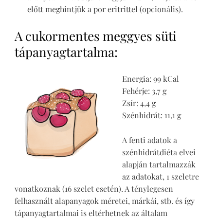
előtt meghintjük a por eritrittel (opcionális).
A cukormentes meggyes süti
tápanyagtartalma:
Energia: 99 kCal
Fehérje: 3,7 g
Zsír: 4,4 g
Szénhidrát: 11,1 g
A fenti adatok a
szénhidrátdiéta elvei
alapján tartalmazzák
az adatokat, 1 szeletre
vonatkoznak (16 szelet esetén). A ténylegesen
felhasznált alapanyagok méretei, márkái, stb. és így
tápanyagtartalmai is eltérhetnek az általam