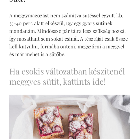
A meggymagozást nem számítva sütéssel együtt kb.
35-40 perc alatt elkészül, így egy gyors sütinek
mondanám. Mindössze pár tálra lesz szükség hozzá,
így mosatlant sem sokat csinál. A tésztáját csak össze
kell kutyulni, formába önteni, megszórni a meggyel
és már mehet is a sütőbe.
Ha csokis változatban készítenél
meggyes sütit, kattints ide!