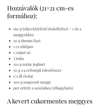
Hozzávalók (21×21 cm-es
formához):
160 g teljes kiőrlésű tönkölyliszt + 1 ek a
meggyekhez
50 g durum liszt
1 cs sütőpor
1 csipet só
3 tojás
150 g natúr joghurt
50 g 1:4 erősségű édesítőszer
1/2 dl étolaj
300 g magozott meggy
por eritrit a szóráshoz (elhagyható)
A kevert cukormentes meggyes