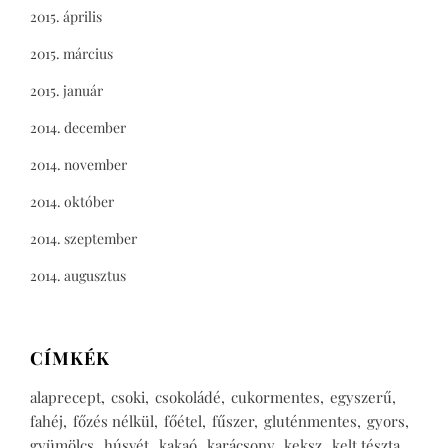
2015. április
2015. március
2015. január
2014. december
2014. november
2014. október
2014. szeptember
2014. augusztus
CÍMKÉK
alaprecept
csoki
csokoládé
cukormentes
egyszerű
fahéj
főzés nélkül
főétel
fűszer
gluténmentes
gyors
gyümölcs
húsvét
kakaó
karácsony
keksz
kelt tészta