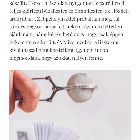
készült. Ezeket a liszteket nyugodtan lecserélheted
teljes kiőrlésű búzalisztre és finomlisztre (az előzőek
arányában). Zabpehelyliszttel próbáltam még, túl
sűrű és nagyon lapos lett nekem, így nem feltétlen
ajánlanám, bár elképzelhető az is, hogy csak éppen
nekem nem sikerült. 🙂 Mivel ezeken a liszteken
kívül mással nem teszteltem, így nem tudom
megmondani, hogy azokkal milyen lenne.