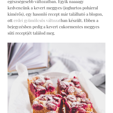
egészségesebb változatban. Egyik naaaagy
kedvencünk a kevert meggyes (joghurtos pohárral
kimérős), egy hasonló recept már található a blogon,
ott
erdei gyümölcsös változat
ban készült. Ebben a
bejegyzésben pedig a kevert cukormentes meggyes
süti receptjét találod meg.