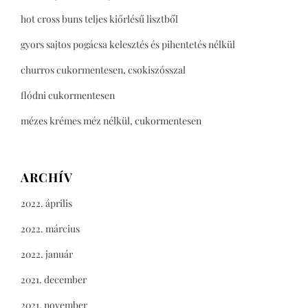
hot cross buns teljes kiőrlésű lisztből
gyors sajtos pogácsa kelesztés és pihentetés nélkül
churros cukormentesen, csokiszósszal
flódni cukormentesen
mézes krémes méz nélkül, cukormentesen
ARCHÍV
2022. április
2022. március
2022. január
2021. december
2021. november