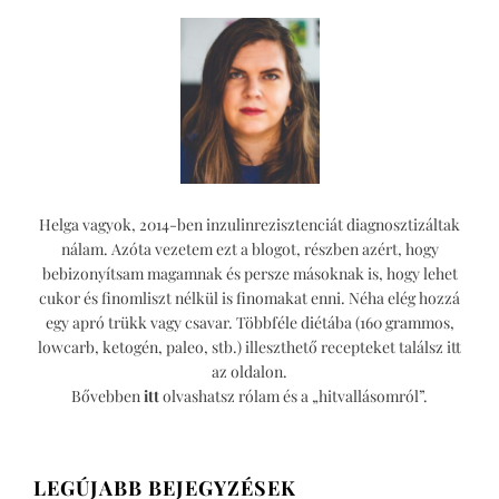
Helga vagyok, 2014-ben inzulinrezisztenciát diagnosztizáltak
nálam. Azóta vezetem ezt a blogot, részben azért, hogy
bebizonyítsam magamnak és persze másoknak is, hogy lehet
cukor és finomliszt nélkül is finomakat enni. Néha elég hozzá
egy apró trükk vagy csavar. Többféle diétába (160 grammos,
lowcarb, ketogén, paleo, stb.) illeszthető recepteket találsz itt
az oldalon.
Bővebben
itt
olvashatsz rólam és a „hitvallásomról”.
LEGÚJABB BEJEGYZÉSEK