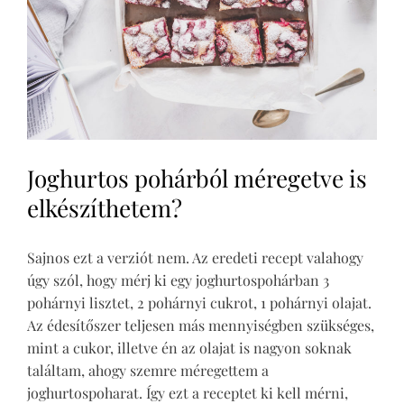
Joghurtos pohárból méregetve is
elkészíthetem?
Sajnos ezt a verziót nem. Az eredeti recept valahogy
úgy szól, hogy mérj ki egy joghurtospohárban 3
pohárnyi lisztet, 2 pohárnyi cukrot, 1 pohárnyi olajat.
Az édesítőszer teljesen más mennyiségben szükséges,
mint a cukor, illetve én az olajat is nagyon soknak
találtam, ahogy szemre méregettem a
joghurtospoharat. Így ezt a receptet ki kell mérni,