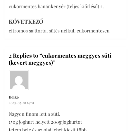
cukormentes banánkenyér (teljes kiőrlésű) 2.
navigáció
KÖVETKEZŐ
citromos sajttorta, sütés nélkül, cukormentesen
2 Replies to “cukormentes meggyes süti
(kevert meggyes)”
Ildikó
2025-07-01 14:01
Nagyon finom lett a süti.
150g joghurt helyett 200g joghurtot
tetem bele és az olaj lehet kicsit több.