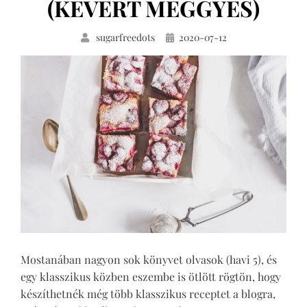
(KEVERT MEGGYES)
Közzétéve
sugarfreedots
2020-07-12
Mostanában nagyon sok könyvet olvasok (havi 5), és
egy klasszikus közben eszembe is ötlött rögtön, hogy
készíthetnék még több klasszikus receptet a blogra,