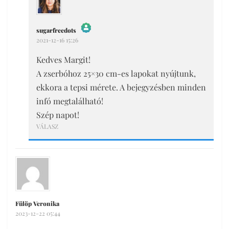
sugarfreedots
2021-12-16 15:26
The Real Person Badge!
Anti-Spam by CleanTalk
Kedves Margit!
A zserbóhoz 25×30 cm-es lapokat nyújtunk,
ekkora a tepsi mérete. A bejegyzésben minden
infó megtalálható!
Szép napot!
VÁLASZ
Fülöp Veronika
2023-12-22 05:44