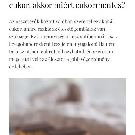
cukor, akkor miért cukormentes?
Az összetevők között valóban szerepel egy kanál
cukor, amire csakis az élesztőgombának van
szüksége. Ez a mennyiség a kész sütiben már csak
levegőbuborékként lesz jelen, nyugalom! Ha nem
tartasz otthon cukrot, elhagyhatod, én szeretem
megetetni vele az élesztőt a jobb végeredmény
érdekében.