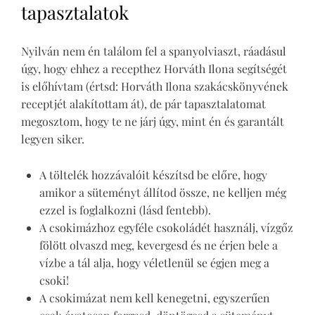
tapasztalatok
Nyilván nem én találom fel a spanyolviaszt, ráadásul
úgy, hogy ehhez a recepthez Horváth Ilona segítségét
is előhívtam (értsd: Horváth Ilona szakácskönyvének
receptjét alakítottam át), de pár tapasztalatomat
megosztom, hogy te ne járj úgy, mint én és garantált
legyen siker.
A töltelék hozzávalóit készítsd be előre, hogy
amikor a süteményt állítod össze, ne kelljen még
ezzel is foglalkozni (lásd fentebb).
A csokimázhoz egyféle csokoládét használj, vízgőz
fölött olvaszd meg, kevergesd és ne érjen bele a
vízbe a tál alja, hogy véletlenül se égjen meg a
csoki!
A csokimázat nem kell kenegetni, egyszerűen