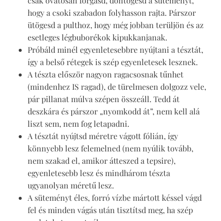
csak óvatosan forgasd, döntögesd a süteményt,
hogy a csoki szabadon folyhasson rajta. Párszor
ütögesd a pulthoz, hogy még jobban terüljön és az
esetleges légbuborékok kipukkanjanak.
Próbáld minél egyenletesebbre nyújtani a tésztát,
így a belső rétegek is szép egyenletesek lesznek.
A tészta először nagyon ragacsosnak tűnhet
(mindenhez IS ragad), de türelmesen dolgozz vele,
pár pillanat múlva szépen összeáll. Tedd át
deszkára és párszor „nyomkodd át”, nem kell alá
liszt sem, nem fog letapadni.
A tésztát nyújtsd méretre vágott fólián, így
könnyebb lesz felemelned (nem nyúlik tovább,
nem szakad el, amikor átteszed a tepsire),
egyenletesebb lesz és mindhárom tészta
ugyanolyan méretű lesz.
A süteményt éles, forró vízbe mártott késsel vágd
fel és minden vágás után tisztítsd meg, ha szép