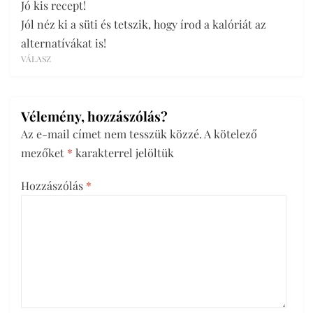
Jó kis recept!
Jól néz ki a süti és tetszik, hogy írod a kalóriát az
alternatívákat is!
VÁLASZ
Vélemény, hozzászólás?
Az e-mail címet nem tesszük közzé.
A kötelező
mezőket
*
karakterrel jelöltük
Hozzászólás
*