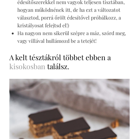
édesítőszerekkel nem vagyok teljesen tisztában,
hogyan működnének itt, de ha ezt a változatot
választod, porrá őrölt édesítővel próbálkozz, a
kristályosat felejtsd el!)
Ha nagyon nem sikerül szépre a máz, szórd meg,
vagy villával hullámozd be a tetejét!
A kelt tésztákról többet ebben a
kisokosban
találsz.