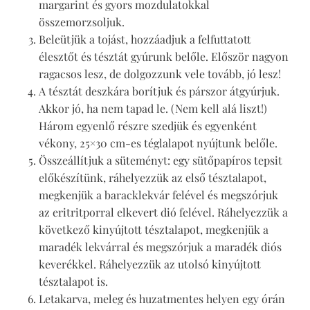
margarint és gyors mozdulatokkal
összemorzsoljuk.
Beleütjük a tojást, hozzáadjuk a felfuttatott
élesztőt és tésztát gyúrunk belőle. Először nagyon
ragacsos lesz, de dolgozzunk vele tovább, jó lesz!
A tésztát deszkára borítjuk és párszor átgyúrjuk.
Akkor jó, ha nem tapad le. (Nem kell alá liszt!)
Három egyenlő részre szedjük és egyenként
vékony, 25×30 cm-es téglalapot nyújtunk belőle.
Összeállítjuk a süteményt: egy sütőpapíros tepsit
előkészítünk, ráhelyezzük az első tésztalapot,
megkenjük a baracklekvár felével és megszórjuk
az eritritporral elkevert dió felével. Ráhelyezzük a
következő kinyújtott tésztalapot, megkenjük a
maradék lekvárral és megszórjuk a maradék diós
keverékkel. Ráhelyezzük az utolsó kinyújtott
tésztalapot is.
Letakarva, meleg és huzatmentes helyen egy órán