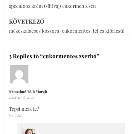
speculoos krém (sütivaj) cukormentesen
navigáció
KÖVETKEZŐ
mézeskalácsos koszorú (cukormentes, teljes kiőrlésű)
3 Replies to “cukormentes zserbó”
Némethné Tóth Margit
2021-12-16 12:50
Tepsi mérete?
VÁLASZ