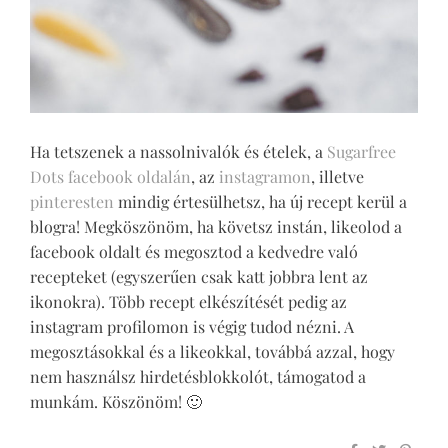
Ha tetszenek a nassolnivalók és ételek, a
Sugarfree
Dots facebook oldalán
, az
instagramon
, illetve
pinteresten
mindig értesülhetsz, ha új recept kerül a
blogra! Megköszönöm, ha követsz instán, likeolod a
facebook oldalt és megosztod a kedvedre való
recepteket (egyszerűen csak katt jobbra lent az
ikonokra). Több recept elkészítését pedig az
instagram profilomon is végig tudod nézni. A
megosztásokkal és a likeokkal, továbbá azzal, hogy
nem használsz hirdetésblokkolót, támogatod a
munkám. Köszönöm! 🙂