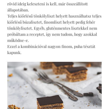
rövid ideig keleszteni is kell, már összeállított
állapotában.
Teljes kiőrlésű tönkölyliszt helyett használhatsz teljes
kiőrlésű búzalisztet, finomliszt helyett pedig fehér
tönkölylisztet. Egyéb, gluténmentes lisztekkel nem
próbáltam a receptet, így nem tudom, hogy azokkal
működne-e.
Ezzel a kombinációval nagyon finom, puha tésztát
kapunk.