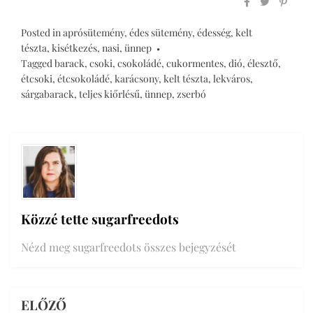
Posted in
aprósütemény
,
édes sütemény
,
édesség
,
kelt
tészta
,
kisétkezés
,
nasi
,
ünnep
Tagged
barack
,
csoki
,
csokoládé
,
cukormentes
,
dió
,
élesztő
,
étcsoki
,
étcsokoládé
,
karácsony
,
kelt tészta
,
lekváros
,
sárgabarack
,
teljes kiőrlésű
,
ünnep
,
zserbó
Közzé tette
sugarfreedots
Nézd meg sugarfreedots összes bejegyzését
ELŐZŐ
Bejegyzés