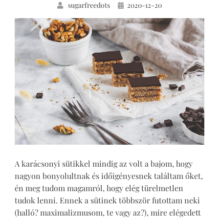
Közzétéve
sugarfreedots
2020-12-20
A karácsonyi sütikkel mindig az volt a bajom, hogy
nagyon bonyolultnak és időigényesnek találtam őket,
én meg tudom magamról, hogy elég türelmetlen
tudok lenni. Ennek a sütinek többször futottam neki
(halló? maximalizmusom, te vagy az?), mire elégedett