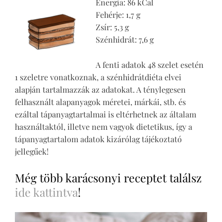
Energia: 86 kCal
Fehérje: 1,7 g
Zsír: 5,3 g
Szénhidrát: 7,6 g
A fenti adatok 48 szelet esetén
1 szeletre vonatkoznak, a szénhidrátdiéta elvei
alapján tartalmazzák az adatokat. A ténylegesen
felhasznált alapanyagok méretei, márkái, stb. és
ezáltal tápanyagtartalmai is eltérhetnek az általam
használtaktól, illetve nem vagyok dietetikus, így a
tápanyagtartalom adatok kizárólag tájékoztató
jellegűek!
Még több karácsonyi receptet találsz
ide kattintva
!