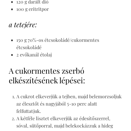
120 g darált dió
100 g eritritpor
a tetejére:
150 g 70%-os étcsokoládé/cukormentes
étcsokoládé
2 evőkanál étolaj
A cukormentes zserbó
elkészítésének lépései:
A cukrot elkeverjük a tejben, majd belemorzsoljuk
az élesztőt és nagyjából 5-10 perc alatt
felfuttatjuk.
A kétféle lisztet elkeverjük az édesítőszerrel,
sóval, sütőporral, majd belekockázzuk a hideg