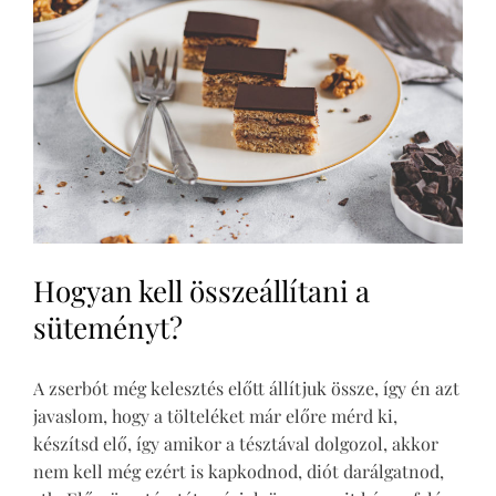
Hogyan kell összeállítani a
süteményt?
A zserbót még kelesztés előtt állítjuk össze, így én azt
javaslom, hogy a tölteléket már előre mérd ki,
készítsd elő, így amikor a tésztával dolgozol, akkor
nem kell még ezért is kapkodnod, diót darálgatnod,