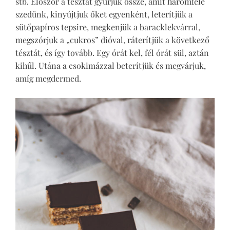
stb. Először a tésztát gyúrjuk össze, amit háromfelé
szedünk, kinyújtjuk őket egyenként, leterítjük a
sütőpapíros tepsire, megkenjük a baracklekvárral,
megszórjuk a „cukros” dióval, ráterítjük a következő
tésztát, és így tovább. Egy órát kel, fél órát sül, aztán
kihűl. Utána a csokimázzal beterítjük és megvárjuk,
amíg megdermed.