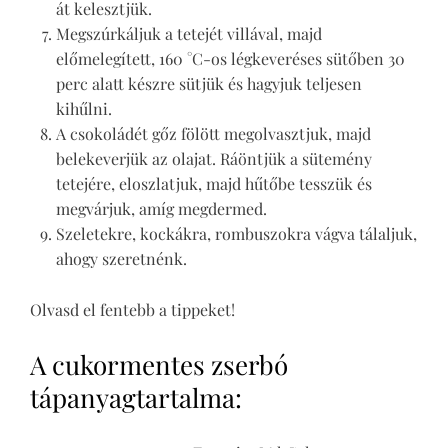
át kelesztjük.
Megszúrkáljuk a tetejét villával, majd
előmelegített, 160 °C-os légkeveréses sütőben 30
perc alatt készre sütjük és hagyjuk teljesen
kihűlni.
A csokoládét gőz fölött megolvasztjuk, majd
belekeverjük az olajat. Ráöntjük a sütemény
tetejére, eloszlatjuk, majd hűtőbe tesszük és
megvárjuk, amíg megdermed.
Szeletekre, kockákra, rombuszokra vágva tálaljuk,
ahogy szeretnénk.
Olvasd el fentebb a tippeket!
A cukormentes zserbó
tápanyagtartalma: