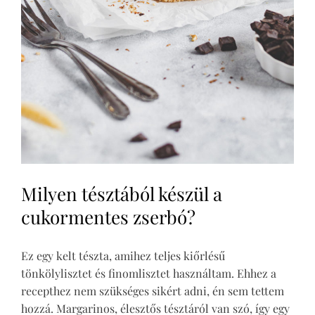
Milyen tésztából készül a
cukormentes zserbó?
Ez egy kelt tészta, amihez teljes kiőrlésű
tönkölylisztet és finomlisztet használtam. Ehhez a
recepthez nem szükséges sikért adni, én sem tettem
hozzá. Margarinos, élesztős tésztáról van szó, így egy