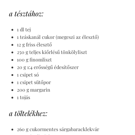
a tésztához:
1 dl tej
1 teáskanál cukor (megeszi az élesztő)
12 g friss élesztő
250 g teljes kiőrlésű tönkölyliszt
100 g finomliszt
20 g 1:4 erősségű édesítőszer
1 csipet só
1 csipet sütőpor
200 g margarin
1 tojás
a töltelékhez:
260 g cukormentes sárgabaracklekvár