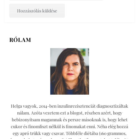
RÓLAM
Helga vagyok, 2014-ben inzulinrezisztenciát diagnosztizáltak
nálam. Azóta vezetem ezt a blogot, részben azért, hogy
bebizonyítsam magamnak és persze másoknak is, hogy lehet
cukor és finomliszt nélkül is finomakat enni. Néha elég hozzá
egy apró trükk vagy csavar. Többféle diétába (160 grammos,