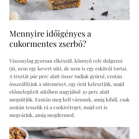
Mennyire időigényes a
cukormentes zserbó?
Viszonylag gyorsan elkészül, könnyű vele dolgozni
(jó, nem egy kevert süti, de nem is egy esküvői torta).
A tésztát pár perc alatt össze tudjuk gyúrni, ezután
összeállítjuk a süteményt, egy órát kelesztjük, majd
előmelegített sütőben nagyjából 30 perc alatt
megsütjük. Ezután meg kell várnunk, amíg kihűl, csak
azután tesszük rá a csokiréteget, majd ezt is
megvárjuk, amíg megdermed.