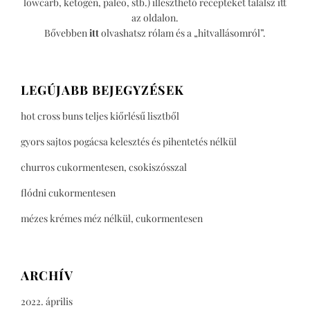
lowcarb, ketogén, paleo, stb.) illeszthető recepteket találsz itt
az oldalon.
Bővebben
itt
olvashatsz rólam és a „hitvallásomról”.
LEGÚJABB BEJEGYZÉSEK
hot cross buns teljes kiőrlésű lisztből
gyors sajtos pogácsa kelesztés és pihentetés nélkül
churros cukormentesen, csokiszósszal
flódni cukormentesen
mézes krémes méz nélkül, cukormentesen
ARCHÍV
2022. április