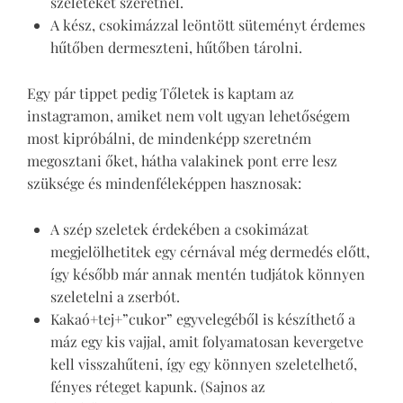
szeleteket szeretnél.
A kész, csokimázzal leöntött süteményt érdemes
hűtőben dermeszteni, hűtőben tárolni.
Egy pár tippet pedig Tőletek is kaptam az
instagramon, amiket nem volt ugyan lehetőségem
most kipróbálni, de mindenképp szeretném
megosztani őket, hátha valakinek pont erre lesz
szüksége és mindenféleképpen hasznosak:
A szép szeletek érdekében a csokimázat
megjelölhetitek egy cérnával még dermedés előtt,
így később már annak mentén tudjátok könnyen
szeletelni a zserbót.
Kakaó+tej+”cukor” egyvelegéből is készíthető a
máz egy kis vajjal, amit folyamatosan kevergetve
kell visszahűteni, így egy könnyen szeletelhető,
fényes réteget kapunk. (Sajnos az