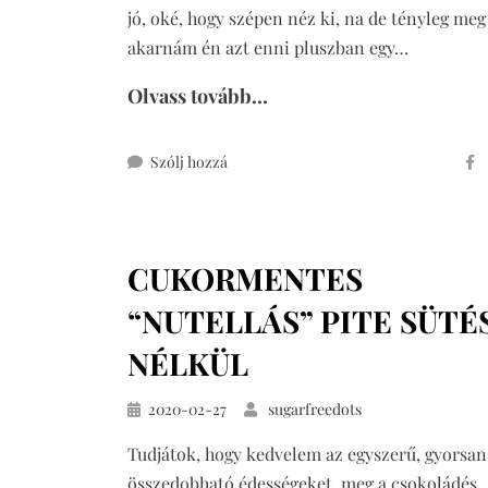
jó, oké, hogy szépen néz ki, na de tényleg meg
akarnám én azt enni pluszban egy…
Olvass tovább...
ehhez
Szólj hozzá
cukormentes
csokis
tortadara
CUKORMENTES
“NUTELLÁS” PITE SÜTÉ
NÉLKÜL
Közzétéve
2020-02-27
sugarfreedots
Tudjátok, hogy kedvelem az egyszerű, gyorsan
összedobható édességeket, meg a csokoládés