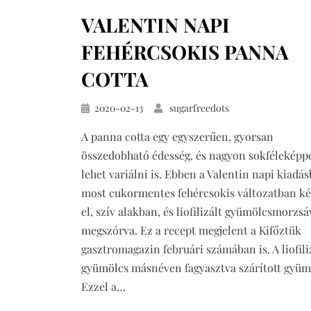
kiőrlésű
VALENTIN NAPI
palacsinta
torta
FEHÉRCSOKIS PANNA
COTTA
Közzétéve
2020-02-13
sugarfreedots
A panna cotta egy egyszerűen, gyorsan
összedobható édesség, és nagyon sokféleképp
lehet variálni is. Ebben a Valentin napi kiadá
most cukormentes fehércsokis változatban ké
el, szív alakban, és liofilizált gyümölcsmorzsá
megszórva. Ez a recept megjelent a Kifőztük
gasztromagazin februári számában is. A liofili
gyümölcs másnéven fagyasztva szárított gyüm
Ezzel a…