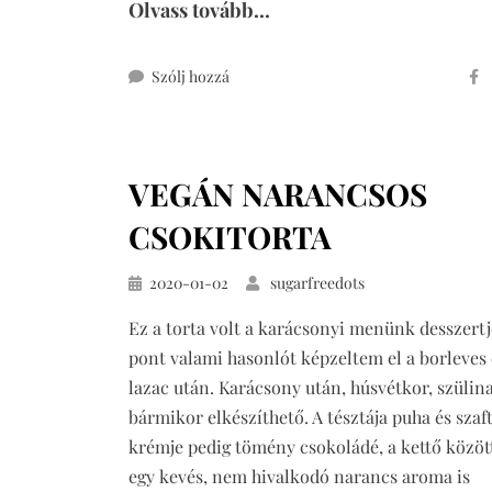
Olvass tovább...
ehhez
Szólj hozzá
valentin
napi
fehércsokis
VEGÁN NARANCSOS
panna
cotta
CSOKITORTA
Közzétéve
2020-01-02
sugarfreedots
Ez a torta volt a karácsonyi menünk desszertj
pont valami hasonlót képzeltem el a borleves 
lazac után. Karácsony után, húsvétkor, szülin
bármikor elkészíthető. A tésztája puha és szaft
krémje pedig tömény csokoládé, a kettő közöt
egy kevés, nem hivalkodó narancs aroma is