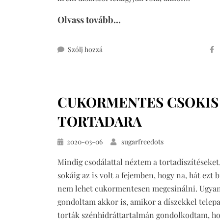
Olvass tovább...
ehhez
Szólj hozzá
triplacsokis
cupcake
cukormentesen
CUKORMENTES CSOKIS
TORTADARA
Közzétéve
2020-03-06
sugarfreedots
Mindig csodálattal néztem a tortadíszítéseket,
sokáig az is volt a fejemben, hogy na, hát ezt b
nem lehet cukormentesen megcsinálni. Ugya
gondoltam akkor is, amikor a díszekkel telep
torták szénhidráttartalmán gondolkodtam, ho