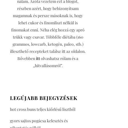
nálam. Azóta vezetem ezt a blogot,
részben azért, hogy bebizonyítsam
magamnak és persze másoknak is, hogy
lehet cukor és finomliszt nélkül is
finomakat enni. Néha elég hozzá egy apró
trükk vagy csavar. Többféle diétába (160
grammos, lowcarb, ketogén, paleo, stb.)
illeszthető recepteket találsz itt az oldalon.
Bővebben
itt
olvashatsz rólam és a
„hitvallásomról”.
LEGÚJABB BEJEGYZÉSEK
hot cross buns teljes kiőrlésű lisztből
gyors sajtos pogácsa kelesztés és
pihentetés nélkül