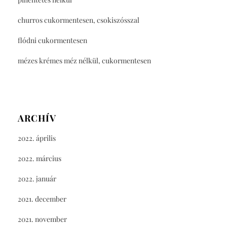
churros cukormentesen, csokiszósszal
flódni cukormentesen
mézes krémes méz nélkül, cukormentesen
ARCHÍV
2022. április
2022. március
2022. január
2021. december
2021. november