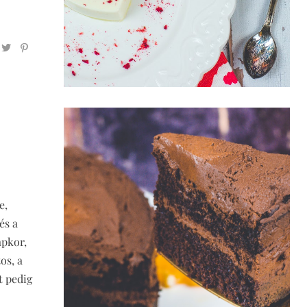
e,
és a
apkor,
os, a
t pedig