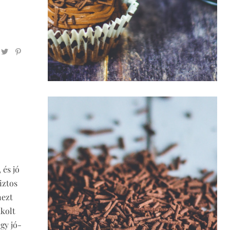
 és jó
iztos
nezt
akolt
gy jó-