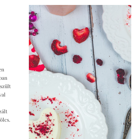
en
sban
szült
val
zált
ölcs.