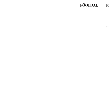
Skip
FŐOLDAL
R
to
content