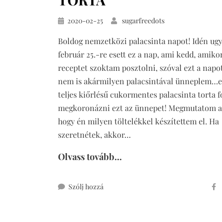
Közzétéve
2020-02-25
sugarfreedots
Boldog nemzetközi palacsinta napot! Idén ug
február 25.-re esett ez a nap, ami kedd, amiko
receptet szoktam posztolni, szóval ezt a napo
nem is akármilyen palacsintával ünneplem…
teljes kiőrlésű cukormentes palacsinta torta f
megkoronázni ezt az ünnepet! Megmutatom az
hogy én milyen töltelékkel készítettem el. Ha
szeretnétek, akkor…
Olvass tovább...
ehhez
Szólj hozzá
cukormentes
teljes