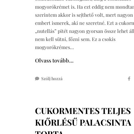
mogyorókrémet is. Ha ezt eddig nem mondta
szerintem akkor is sejthető volt, mert nagyon
embert ismerek, aki ne szeretné. Ezt a cukor
„nutellás” pitét nagyon gyorsan össze lehet áll
nem kell sütni, főzni sem. Ez a csokis
mogyorókrémes…
Olvass tovább...
ehhez
Szólj hozzá
cukormentes
“nutellás”
pite
CUKORMENTES TELJES
sütés
nélkül
KIŐRLÉSŰ PALACSINTA
TORTA