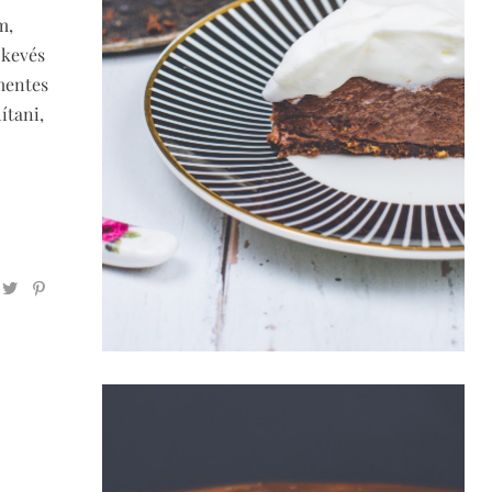
m,
 kevés
mentes
ítani,