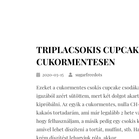
TRIPLACSOKIS CUPCAK
CUKORMENTESEN
Közzétéve
2020-03-15
sugarfreedots
Ezeket a cukormentes csokis cupcake csodák
igazából azért sütöttem, mert két dolgot akar
kipróbálni. Az egyik a cukormentes, nulla CH
kakaós tortadarám, ami már legalább 2 hete vá
hogy felhasználjam, a másik pedig egy csokis 
amivel lehet díszíteni a tortát, muffint, stb. H
krém díszítést lehagyjuk róla, akkor…