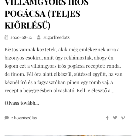
VILLÁMGYORS ÍRÓS
POGÁCSA (TELJES
KIŐRLÉSŰ)
Közzétéve
2020-08-12
sugarfreedots
Biztos vannak köztetek, akik még emlékeznek arra a
bizonyos csokira, amit úgy reklámoztak, ahogy én
fogom ezt a villámgyors írós pogácsa receptet: ronda,
de finom. Fél óra alatt elkészül, sütéssel együtt, ha van
kéznél író és a fagyasztóban pihen egy tömb vaj. A
recept a bejegyzésben olvasható. Kell-e élesztő a…
Olvass tovább...
villámgyors
2 hozzászólás
írós
pogácsa