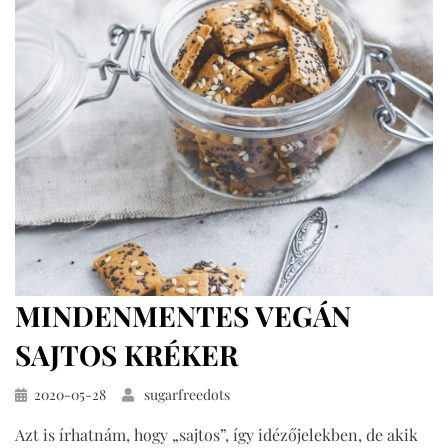
(teljes
kiőrlésű)
című
bejegyzéshez
MINDENMENTES VEGÁN
SAJTOS KRÉKER
Közzétéve
2020-05-28
sugarfreedots
Azt is írhatnám, hogy „sajtos”, így idézőjelekben, de akik