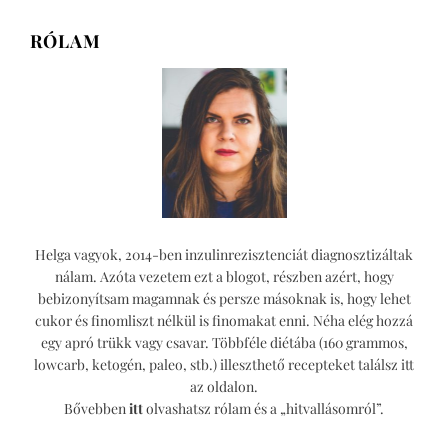
RÓLAM
Helga vagyok, 2014-ben inzulinrezisztenciát diagnosztizáltak
nálam. Azóta vezetem ezt a blogot, részben azért, hogy
bebizonyítsam magamnak és persze másoknak is, hogy lehet
cukor és finomliszt nélkül is finomakat enni. Néha elég hozzá
egy apró trükk vagy csavar. Többféle diétába (160 grammos,
lowcarb, ketogén, paleo, stb.) illeszthető recepteket találsz itt
az oldalon.
Bővebben
itt
olvashatsz rólam és a „hitvallásomról”.