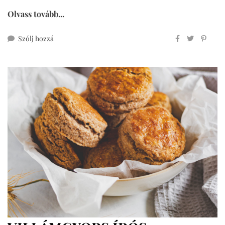
Olvass tovább...
ehhez
Szólj hozzá
teljes
kiőrlésű
sós
kalács
fonási
segédlettel