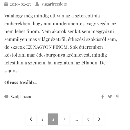
Közzétéve
2020-02-23
sugarfreedots
Valahogy még mindig ott van az a sztereotípia
emberekben, hogy ami mindenmentes, vagy vegán, az
nem lehet finom. Nem akarok senkit sem meggyőzni
semmilyen más világnézetről, étkezési szokásról sem,
de skacok EZ NAGYON FINOM. Sok étteremben
kóstoltam már édesburgonya krémlevest, mindig
felcsillan a szemem, ha meglátom az étlapon. De
sajnos…
Olvass tovább...
ehhez
Szólj hozzá
vegán
édesburgonya
Bejegyzések
krémleves
ELŐZŐ
OLDAL
OLDAL
OLDAL
OLDAL
KÖVETKEZŐ
1
2
3
…
5
mindenmentesen
lapozása
OLDAL
OLDAL