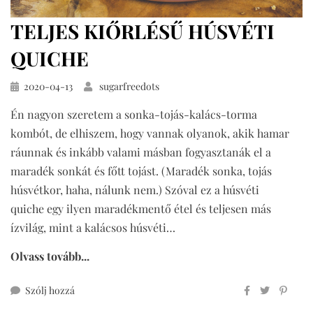
TELJES KIŐRLÉSŰ HÚSVÉTI
QUICHE
Közzétéve
2020-04-13
sugarfreedots
Én nagyon szeretem a sonka-tojás-kalács-torma
kombót, de elhiszem, hogy vannak olyanok, akik hamar
ráunnak és inkább valami másban fogyasztanák el a
maradék sonkát és főtt tojást. (Maradék sonka, tojás
húsvétkor, haha, nálunk nem.) Szóval ez a húsvéti
quiche egy ilyen maradékmentő étel és teljesen más
ízvilág, mint a kalácsos húsvéti…
Olvass tovább...
ehhez
Szólj hozzá
teljes