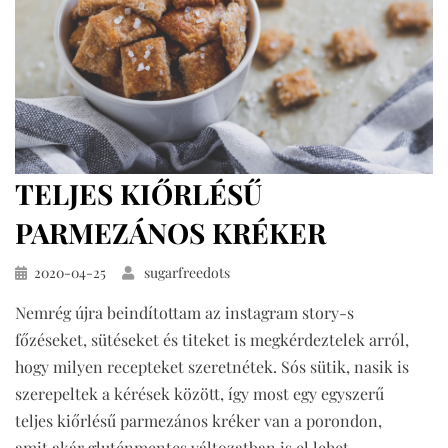
TELJES KIŐRLÉSŰ
PARMEZÁNOS KRÉKER
Közzétéve
2020-04-25
sugarfreedots
Nemrég újra beindítottam az instagram story-s
főzéseket, sütéseket és titeket is megkérdeztelek arról,
hogy milyen recepteket szeretnétek. Sós sütik, nasik is
szerepeltek a kérések között, így most egy egyszerű
teljes kiőrlésű parmezános kréker van a porondon,
amit akár gluténmentes változatban is el lehet