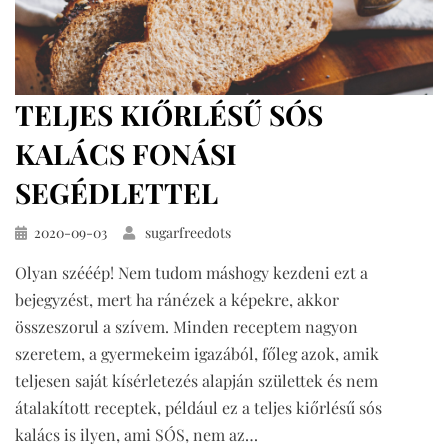
TELJES KIŐRLÉSŰ SÓS
KALÁCS FONÁSI
SEGÉDLETTEL
Közzétéve
2020-09-03
sugarfreedots
Olyan szééép! Nem tudom máshogy kezdeni ezt a
bejegyzést, mert ha ránézek a képekre, akkor
összeszorul a szívem. Minden receptem nagyon
szeretem, a gyermekeim igazából, főleg azok, amik
teljesen saját kísérletezés alapján születtek és nem
átalakított receptek, például ez a teljes kiőrlésű sós
kalács is ilyen, ami SÓS, nem az…