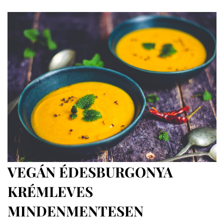
kiőrlésű
húsvéti
quiche
VEGÁN ÉDESBURGONYA
KRÉMLEVES
MINDENMENTESEN