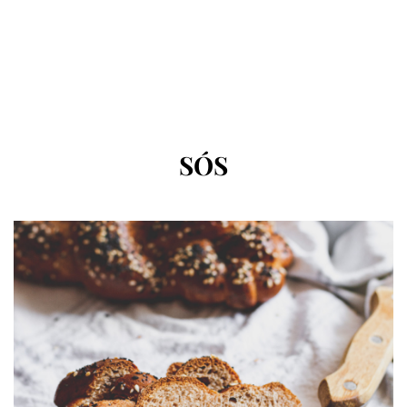
CÍMKE
:
SÓS