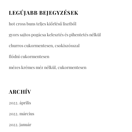
LEGÚJABB BEJEGYZÉSEK
hot cross buns teljes kiőrlésű lisztből
gyors sajtos pogácsa kelesztés és pihentetés nélkül
churros cukormentesen, csokiszósszal
flódni cukormentesen
mézes krémes méz nélkül, cukormentesen
ARCHÍV
2022. április
2022. március
2022. január