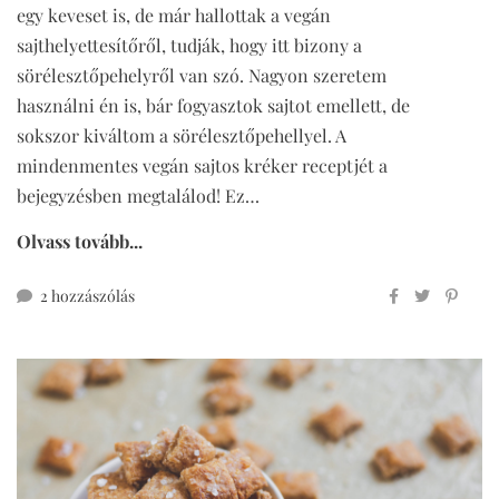
egy keveset is, de már hallottak a vegán
sajthelyettesítőről, tudják, hogy itt bizony a
sörélesztőpehelyről van szó. Nagyon szeretem
használni én is, bár fogyasztok sajtot emellett, de
sokszor kiváltom a sörélesztőpehellyel. A
mindenmentes vegán sajtos kréker receptjét a
bejegyzésben megtalálod! Ez…
Olvass tovább...
mindenmentes
2 hozzászólás
vegán
sajtos
kréker
című
bejegyzéshez