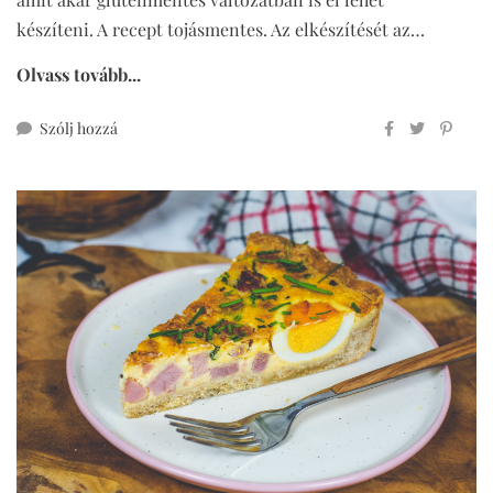
készíteni. A recept tojásmentes. Az elkészítését az…
Olvass tovább...
ehhez
Szólj hozzá
teljes
kiőrlésű
parmezános
kréker